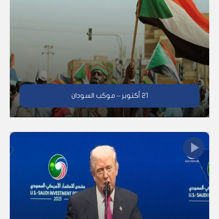
٢١ أكتوبر – موكب السودان