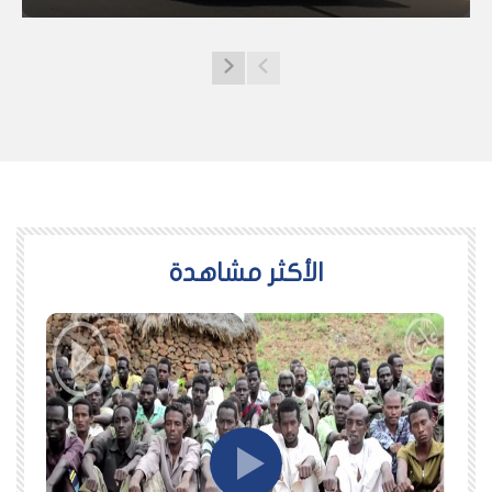
اﻷكثر مشاهدة