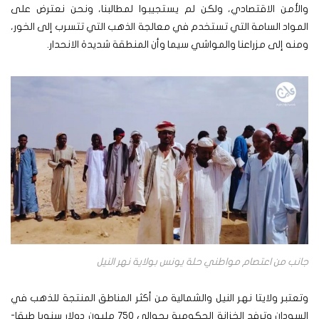
والأمن الاقتصادي، ولكن لم يستجيبوا لمطالبنا، ونحن نعترض على
المواد السامة التي تستخدم في معالجة الذهب التي تتسرب إلى الخور،
ومنه إلى مزراعنا والمواشي سيما وأن المنطقة شديدة الانحدار.
جانب من اعتصام مواطني حلة يونس بولاية نهر النيل
وتعتبر ولايتا نهر النيل والشمالية من أكثر المناطق المنتجة للذهب في
السودان وترفد الخزانة الحكومية بحوالي 750 مليون دولار سنويا طبقا-