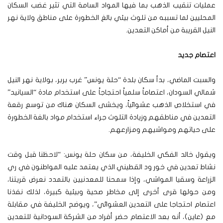
عمليات تنقيب الذهب بما فيها المواد السامة التي تثير غضب السكان
المحليين لما تسببه من تلوث بيئي بالغ الخطورة على مناطق ولاية نهر
النيل القريبة من أماكن التعدين.
اعتصام جديد
والسبت الماضي، بدأ سكان بلدة “حلة يونس” غرب بربر، بولاية نهر النيل
شمالي السودان، اعتصاماً سلمياً احتجاجاً على استخدام مادة “السيانيد”
في استخلاص الذهب عشوائياً، ويخشى السكان هناك من توسع رقعة
التعدين في مناطقهم وزيادة التلوث جراء استخدام مواد بالغة الخطورة
على حياتهم ومواشيهم ومزارعهم.
ويقول خالد الفكي الخليفة، من سكان حلة يونس: “لاحظنا قبل وقت
نشاط تعدين في خور ود القطيني الذي يعتمد عليه المواطنون في ري
الزراعة وسقيا المواشي، وإذا سمحنا للمعدنيين بالتمدد نعرض قريتنا،
ومن حولها قرى أخرى إلى مخاطر صحية وبيئية كبيرة، لذلك نفذنا
اعتصام احتجاجا على التعدين العشوائي”، ويوضح الخليفة في مقابلة
مع (عاين)، أنه بعد الاعتصام حضر أفراد من الشركة السودانية للتعدين