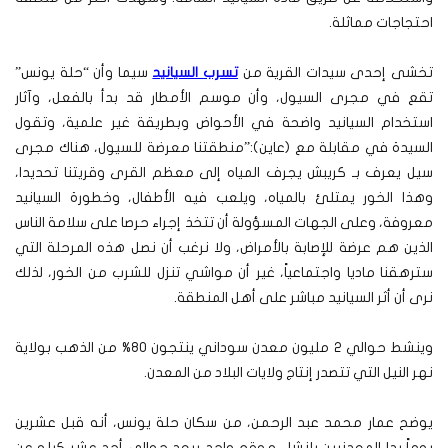
احتجاجات مماثلة.
تخشى إحدى سيدات القرية من
تسرب السيانيد
سيما وأن “حلة يونس”
تقع في مجرى السيول، وأن موسم الأمطار قد بدأ بالفعل، وآثار
استخدام السيانيد واضحة في الأحواض وبطريقة غير علمية، وتقول
السيدة في مقابلة مع (عاين):”منطقتنا معرضة للسيول، هناك مجرى
سيل يعرف بـ كريبش يجرف المياه إلى معظم القرى وقريتنا تحديدا،
وهذا الخور يمتلئ بالمياه، ويلعب فيه الأطفال، وخطورة السيانيد
معروفة، وعلى الجهات المسؤولة أن تتخذ إجراء حرصا على سلامة الناس
الذين هم عرضة للإصابة بالأمراض، ولا نرغب أن نصل هذه المرحلة التي
سترهقنا ماديا واجتماعياً، غير أن مواشي تنزل للشرب من الخور، لذلك
نرى أن أثر السيانيد مباشر على أهل المنطقة.
وينشط حوالي 2 مليون معدن سوداني ينتجون 80% من الذهب بولاية
نهر النيل التي تتصدر إنتاج ولايات البلاد من المعدن.
يوضح عمار محمد عبد الرحمن، من سكان حلة يونس، أنه قبل عشرين
يوماً بدا المعدنيين بإنشاء موقع واحد يبعد حوالي أحد عشر كيلو عن