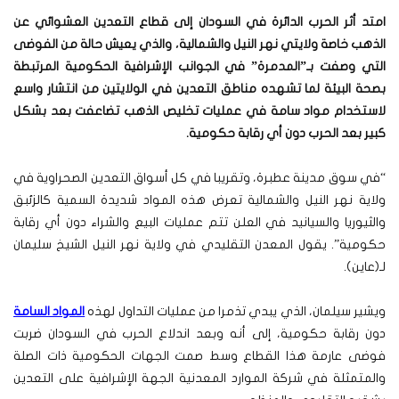
امتد أثر الحرب الدائرة في السودان إلى قطاع التعدين العشوائي عن
الذهب خاصة ولايتي نهر النيل والشمالية، والذي يعيش حالة من الفوضى
التي وصفت بـ”المدمرة” في الجوانب الإشرافية الحكومية المرتبطة
بصحة البيئة لما تشهده مناطق التعدين في الولايتين من انتشار واسع
لاستخدام مواد سامة في عمليات تخليص الذهب تضاعفت بعد بشكل
كبير بعد الحرب دون أي رقابة حكومية
.
“في سوق مدينة عطبرة، وتقريبا في كل أسواق التعدين الصحراوية في
ولاية نهر النيل والشمالية تعرض هذه المواد شديدة السمية كالزئبق
والثيوريا والسيانيد في العلن تتم عمليات البيع والشراء دون أي رقابة
حكومية”. يقول المعدن التقليدي في ولاية نهر النيل الشيخ سليمان
لـ(عاين).
ويشير سيلمان، الذي يبدي تذمرا من عمليات التداول لهذه
المواد السامة
دون رقابة حكومية، إلى أنه وبعد اندلاع الحرب في السودان ضربت
فوضى عارمة هذا القطاع وسط صمت الجهات الحكومية ذات الصلة
والمتمثلة في شركة الموارد المعدنية الجهة الإشرافية على التعدين