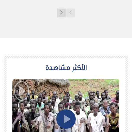
اﻷكثر مشاهدة