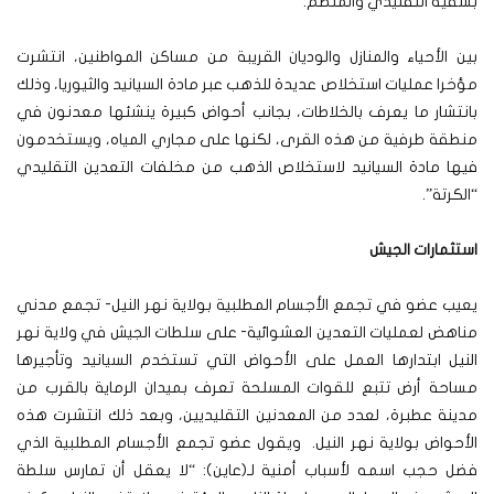
بشقيه التقليدي والمنظم.
بين الأحياء والمنازل والوديان القريبة من مساكن المواطنين، انتشرت
مؤخرا عمليات استخلاص عديدة للذهب عبر مادة السيانيد والثيوريا، وذلك
بانتشار ما يعرف بالخلاطات، بجانب أحواض كبيرة ينشئها معدنون في
منطقة طرفية من هذه القرى، لكنها على مجاري المياه، ويستخدمون
فيها مادة السيانيد لاستخلاص الذهب من مخلفات التعدين التقليدي
“الكرتة”.
استثمارات الجيش
يعيب عضو في تجمع الأجسام المطلبية بولاية نهر النيل- تجمع مدني
مناهض لعمليات التعدين العشوائية- على سلطات الجيش في ولاية نهر
النيل ابتدارها العمل على الأحواض التي تستخدم السيانيد وتأجيرها
مساحة أرض تتبع للقوات المسلحة تعرف بميدان الرماية بالقرب من
مدينة عطبرة، لعدد من المعدنين التقليديين، وبعد ذلك انتشرت هذه
الأحواض بولاية نهر النيل. ويقول عضو تجمع الأجسام المطلبية الذي
فضل حجب اسمه لأسباب أمنية لـ(عاين): “لا يعقل أن تمارس سلطة