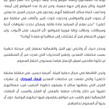
القرية، وكان يتبع إلى جهة معينة، ومن ثم زاد عدد المواقع إلى أربعة،
وما لفت انتباه سكان المنطقة أنهم يعدنون في مجرى السيل ما يعني
أن يموت الزرع والمواشي وحدوث تلوث كبير، وأضاف في مقابلة مع
(عاين): “نحن نعلم أن السيانيد مادة قاتلة، ويمكن تحدث تشوهات أجنة
وسرطانات، ونطالب بإزالة فورية للمواقع؛ لأن الخريف على الأبواب، ولن
ننهي الاعتصام قبل أن يُسْتَجَاب إلى مطالبنا لو فقدنا أرواحنا”.
ويحذر خبراء أن ولايتي نهر النيل والشمالية تمضيان إلى مرحلة خطيرة
بسبب مخلفات التعدين، وتشير التحذيرات التي صدرت من أن المنطقتين
لن تكونا صالحتين لعيش الإنسان قياسا بمستوى انتشار السموم.
وترى الناشطة في مجال حماية البيئة، أميمة حسين، في مقابلة سابقة
لـ(عاين) والتي تقصت عن مخلفات التعدين
شمال السودان
، إن عشرات
القرى التي يقطنها سكان لا يعرفون خطورة التنقيب قرب مساكنهم
تضرروا من خلال ولادات مصابة بالعمى أو الشلل والسبب أن النفايات
الكيميائية تقع بالقرب من مواقع يمارسون فيها حياتهم اليومية، دون أن
يدروا أن السموم تحاصرهم.