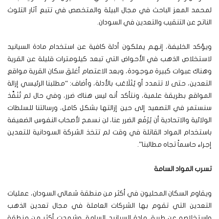
لمحمد المعز الباحث في مجال البيئة والمتخصص في تتبع آثار التلوث
الناتج عن التنقيب والتعدين في السودان.
ويؤكد الخليفة، إنهم يملكون أدلة كافية عن استخدام مادة السيانيد
لاستخلاص الذهب في الأحواض التي تبعد كيلومترات قليلة عن القرية
وهناك عبوات كبيرة موجودة، وبعد الاعتصام أغلق سكان القرية مواقع
التعدين، حتى لا تتمدد أو يُتَلَاعَب بالأدلة، وأضاف: “مطلبنا الرئيسي إزالة
المواقع بطريقة علمية، ونتأكد أنه ليس هناك ضرر، وفي حال لم تُنَفَّذ
سنستمر في التصعيد إلى حين إزالتها بشكل كامل، ورسالتنا للسلطات
الولائية والاتحادية أن يُرْفَع الضرر عنا، لن نسمح لأصحاب النفوس الضعيفة
باستخدام المواد القاتلة في وقت لم تتخذ الشركة السودانية للتعدين
إجراء حاسماً تجاه مطالبنا”.
تسرب المواد السامة
ويقاوم السكان المحليون في أكثر من منطقة شمالي السودان، عمليات
التعدين التي تقوم بها الشركات العاملة في مجال تعدين الذهب
واستخلاصه عن طريق مادة السيانيد السامة. وشهدت أكثر من منطقة