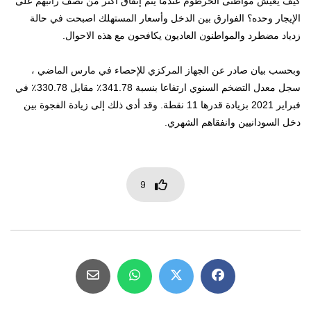
كيف يعيش مواطنى الخرطوم عندما يتم إنفاق أكثر من نصف راتبهم على
الإيجار وحده؟ الفوارق بين الدخل وأسعار المستهلك اصبحت في حالة
زدياد مضطرد والمواطنون العاديون يكافحون مع هذه الاحوال.
وبحسب بيان صادر عن الجهاز المركزي للإحصاء في مارس الماضي ،
سجل معدل التضخم السنوي ارتفاعا بنسبة 341.78٪ مقابل 330.78٪ في
فبراير 2021 بزيادة قدرها 11 نقطة. وقد أدى ذلك إلى زيادة الفجوة بين
دخل السودانيين وانفقاهم الشهري.
9