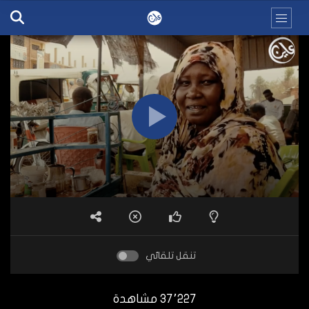
تنقل تلقائي
37٬227 مشاهدة