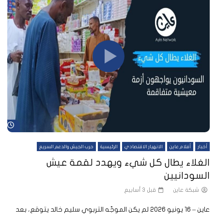
شا
أخبار
أفلام عاين
الانهيار الاقتصادي
الرئيسية
حرب الجيش والدعم السريع
الغلاء يطال كل شيء ويهدد لقمة عيش
السودانيين
شبكة عاين
قبل 3 أسابيع
عاين – 16 يونيو 2026 لم يكن الموجّه التربوي سليم خالد يتوقع، بعد