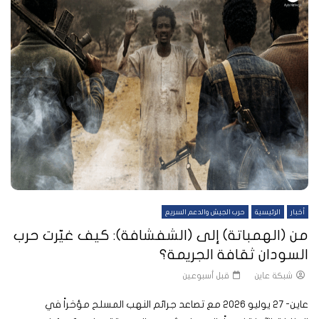
أخبار
الرئيسية
حرب الجيش والدعم السريع
من (الهمباتة) إلى (الشفشافة): كيف غيّرت حرب
السودان ثقافة الجريمة؟
شبكة عاين
قبل أسبوعين
عاين- 27 يوليو 2026 مع تصاعد جرائم النهب المسلح مؤخراً في