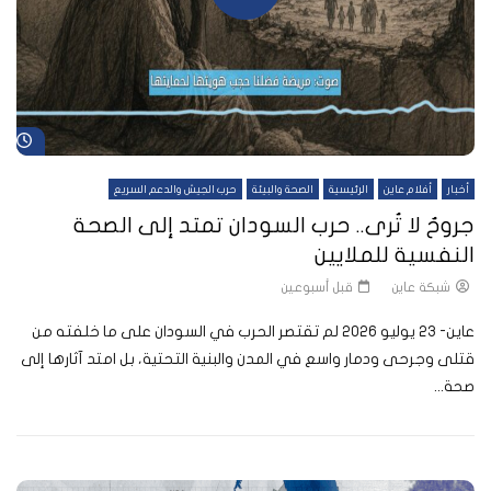
شا
أخبار
أفلام عاين
الرئيسية
الصحة والبيئة
حرب الجيش والدعم السريع
جروحٌ لا تُرى.. حرب السودان تمتد إلى الصحة
النفسية للملايين
شبكة عاين
قبل أسبوعين
عاين- 23 يوليو 2026 لم تقتصر الحرب في السودان على ما خلفته من
قتلى وجرحى ودمار واسع في المدن والبنية التحتية، بل امتد آثارها إلى
صحة...