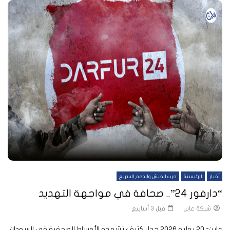
أخبار
الرئيسية
حرب الجيش والدعم السريع
“دارفور 24”.. صحافة في مواجهة التهديد
شبكة عاين
قبل 3 أسابيع
عاين- 20 يوليو 2026 جدل كثيف تشهده الأوساط الصحفية في السودان