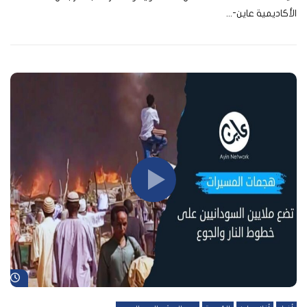
الأكاديمية عاين-...
شا