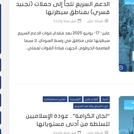
الدعم السريع تلجأ إلى حملات (تجنيد
قسري) بمناطق سيطرتها
ً
ً
شاهد لاحقاً
شبكة عاين
قبل سنة واحدة
لدول العربية.. كيف دفعت الحرب
المسيرات تضع ملايين السودانيين
نشرة أخبار عاين الأسبوعية
جروحٌ لا تُرى.. حرب السودان تمتد إلى
وط النار والجوع
لسودان إلى ذروتها؟
الصحة النفسية للملايين
عاين- 17- يونيو 2025 بعد فقدان قوات الدعم السريع
سيطرتها على مناطق في وسط السودان، لا سيما
العاصمة الخرطوم، اتجهت قيادة القوات لعملي...
شاهد لاحقاً
أخبار
أفلام عاين
الرئيسية
تقارير إستقصائية
حرب الجيش والدعم السريع
“لجان الكرامة”.. عودة الإسلاميين
للسلطة من أدنى مستوياتها
شبكة عاين
قبل سنة واحدة