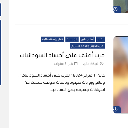
شاهد لاحقاً
أخبار
أفلام عاين
الرئيسية
تقارير إستقصائية
حرب الجيش والدعم السريع
حرب أعنف على أجساد السودانيات
شبكة عاين
قبل 3 سنوات
عاين- 1 فبراير 2024 “الحرب على أجساد السودانيات”،
وقائع وروايات شهود وناجيات موثقة تتحدث عن
انتهاكات جسيمة بحق النساء تر...
شاهد لاحقاً