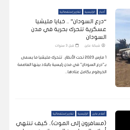
أخبار
الرئيسية
تقارير إستقصائية
“درع السودان” .. خبايا مليشيا
عسكرية تتحرك بحرية في مدن
السودان
شبكة عاين
قبل 3 سنوات
1 مارس 2023 تحت الأنظار، تتحرك مليشيا ما يسمى
بـ”درع السودان” في مدن رئيسية بالبلاد بينها العاصمة
الخرطوم بكامل عتادها...
أفلام عاين
الرئيسية
تقارير إستقصائية
(مسافرون إلى الموت).. كيف تنتهي