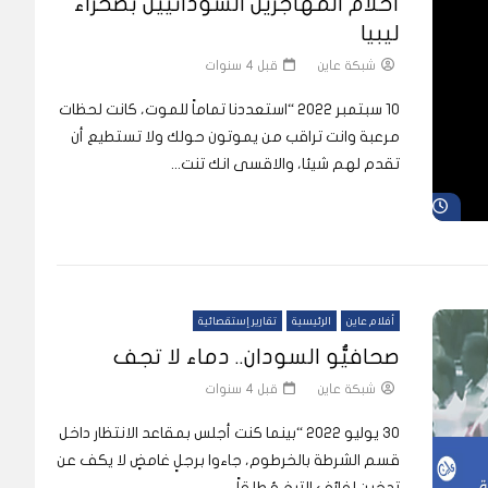
أحلام المهاجرين السودانيين بصحراء
ليبيا
شبكة عاين
قبل 4 سنوات
10 سبتمبر 2022 “استعددنا تماماً للموت، كانت لحظات
مرعبة وانت تراقب من يموتون حولك ولا تستطيع أن
تقدم لهم شيئا، والاقسى انك تنت...
شاهد لاحقاً
أفلام عاين
الرئيسية
تقارير إستقصائية
صحافيُّو السودان.. دماء لا تجف
شبكة عاين
قبل 4 سنوات
30 يوليو 2022 “بينما كنت أجلس بمقاعد الانتظار داخل
قسم الشرطة بالخرطوم، جاءوا برجلٍ غامضٍ لا يكف عن
تدخين لفائف التبغ مُطلقاً،...