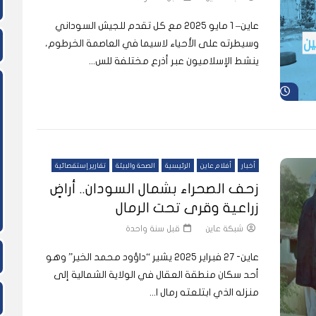
عاين– 1 مايو 2025 مع كل تقدم للجيش السوداني
وسيطرته على الأحياء لاسيما في العاصمة الخرطوم،
ينشط الإسلاميون عبر أذرع مختلفة للس...
شاهد لاحقاً
أخبار
أفلام عاين
الرئيسية
الصحة والبيئة
تقارير إستقصائية
زحف الصحراء بشمال السودان.. أراضٍ
زراعية وقرى تحت الرمال
شبكة عاين
قبل سنة واحدة
عاين- 27 فبراير 2025 يشير “داؤود محمد الخير” وهو
أحد سكان منطقة العقال في الولاية الشمالية إلى
منزله الذي ابتلعته رمال ا...