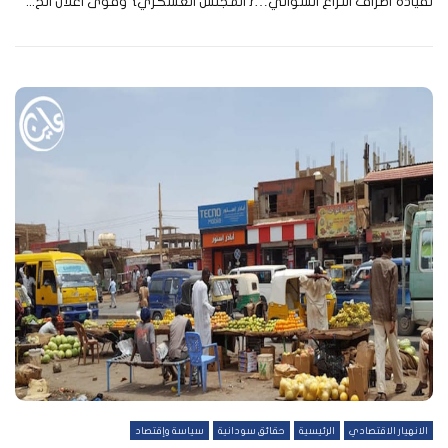
لقيادة أطراف النزاع السواني…{ المجلس العسكري} وقوى اعلان الح...
الانهيار الاقتصادي
الرئيسية
حقائق سودانية
سياسة وإقتصاد