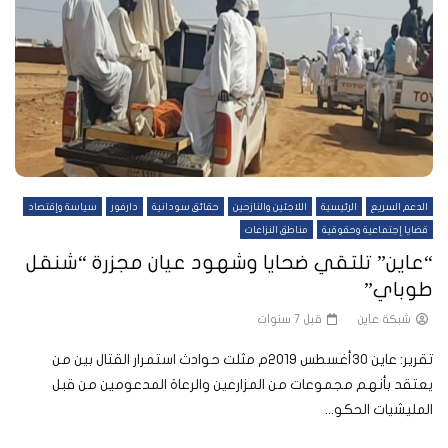
الدعم السريع
الرئيسية
اللاجئين والنازحين
حقائق سودانية
دارفور
سياسة وإقتصاد
قضايا إجتماعية وحقوقية
مناطق النزاعات
“عاين” تلتقي ضحايا وشهود عيان مجزرة “شنقل
طوباي”
شبكة عاين
قبل 7 سنوات
تقرير: عاين 30أغسطس 2019م مثلت حوادث استمرار القتال بين من
يعتقد بأنهم مجموعات من المزارعين والرعاة المدعومين من قبل
المليشيات الحكو...