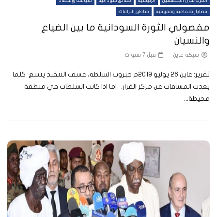
الحرب على المنطقتين
الرئيسية
حقائق سودانية
سياسة وإقتصاد
قضايا إجتماعية وحقوقية
مناطق النزاعات
مفصولي الثورة السودانية ما بين الضياع
والنسيان
شبكة عاين
قبل 7 سنوات
تقرير: عاين 26 يوليو 2019م جبروت السلطة، عسف التنفيذ يتسع كلما
بعدت المسافات عن مركز القرار. اما اذا كانت السلطات في منطقة
محيطة...