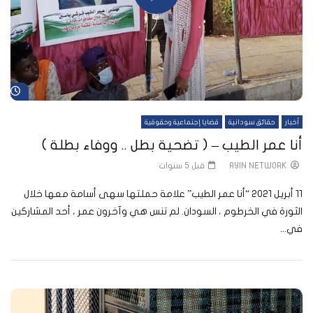
شا
أخبار
حقائق سودانية
قضايا إجتماعية وحقوقية
أنا عمر الطيب – ( تضحية بطل .. ووفاء بطلة )
AYIN NETWORK
قبل 5 سنوات
11 أبريل 2021 “أنا عمر الطيب” علامة حملتها سهى أسامة معها خلال
الثورة في الخرطوم ، السودان. لم تنس هي وآخرون عمر ، أحد المشاركين
في...