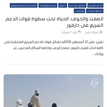
الدعم السريع
حقائق سودانية
دارفور
سياسة وإقتصاد
قضايا إجتماعية وحقوقية
مناطق النزاعات
وثائقيات
الصمت والخوف: الحياة تحت سطوة قوات الدعم
السريع في دارفور
شبكة عاين
قبل 7 سنوات
تقرير: عاين 31 أغسطس 2019م تشكل قوات الدعم السريع المنتشرة في
كافة انحاء اقليم دارفور، مصدرا للرعب واخافة السكان المدنيين، بل
وإخلاء...