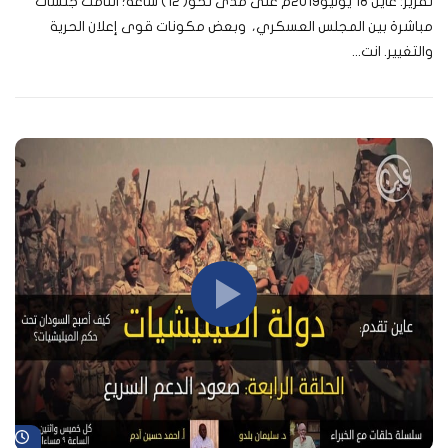
تقرير: عاين 18 يوليو2019م على مدى نحو( 12) ساعة؛ التأمت جلسات
مباشرة بين المجلس العسكري، وبعض مكونات قوى إعلان الحرية
والتغيير. انت...
شا