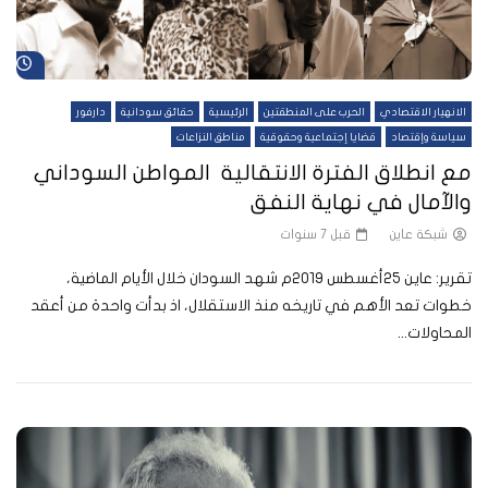
شا
الانهيار الاقتصادي
الحرب على المنطقتين
الرئيسية
حقائق سودانية
دارفور
سياسة وإقتصاد
قضايا إجتماعية وحقوقية
مناطق النزاعات
مع انطلاق الفترة الانتقالية المواطن السوداني
والآمال في نهاية النفق
شبكة عاين
قبل 7 سنوات
تقرير: عاين 25أغسطس 2019م شهد السودان خلال الأيام الماضية،
خطوات تعد الأهم في تاريخه منذ الاستقلال، اذ بدأت واحدة من أعقد
المحاولات...