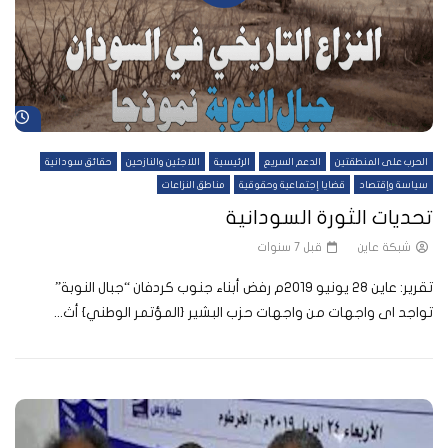
شا
الحرب على المنطقتين
الدعم السريع
الرئيسية
اللاجئين والنازحين
حقائق سودانية
سياسة وإقتصاد
قضايا إجتماعية وحقوقية
مناطق النزاعات
تحديات الثورة السودانية
شبكة عاين
قبل 7 سنوات
تقرير: عاين 28 يونيو 2019م رفض أبناء جنوب كردفان “جبال النوبة”
تواجد اى واجهات من واجهات حزب البشير {المؤتمر الوطني} أث...