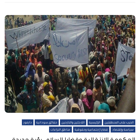
الحرب على المنطقتين
الرئيسية
اللاجئين والنازحين
حقائق سودانية
دارفور
سياسة وإقتصاد
قضايا إجتماعية وحقوقية
مناطق النزاعات
الحكومة الانتقالية وقضايا السلام رؤية جديدة