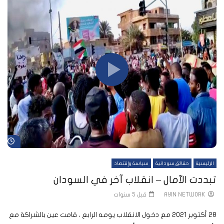
شا
الرئيسية
حقائق سودانية
سياسة وإقتصاد
تبددت الآمال – انقلاب آخر في السودان
AYIN NETWORK
قبل 5 سنوات
28 أكتوبر 2021 مع دخول الانقلاب يومه الرابع ، قامت عين بالشراكة مع