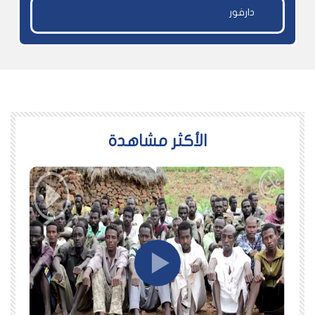
دارفور
اﻷكثر مشاهدة