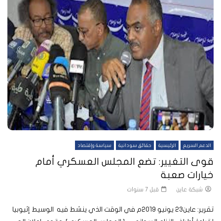
الدعم السريع
الرئيسية
حقائق سودانية
سياسة وإقتصاد
قوى التغيير: تضع المجلس العسكري أمام
خيارات صعبة
شبكة عاين
قبل 7 سنوات
تقرير: عاين23 يونيو 2019م في الوقت الذي ينشط فيه الوسيط إثيوبيا