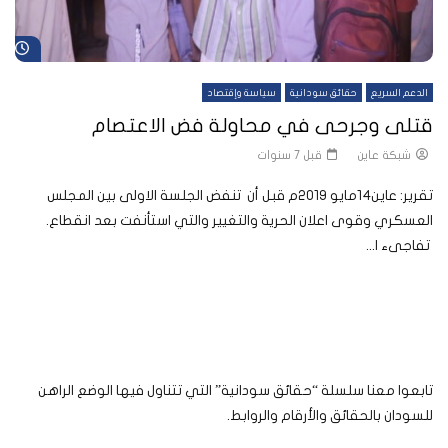
شا
الدعم السريع
حقائق سودانية
سياسة وإقتصاد
قتلى وجرحى في محاولة فض الاعتصام
شبكة عاين
قبل 7 سنوات
تقرير: عاين14مايو 2019م قبل أن تنفض الجلسة الاولى بين المجلس
العسكري وقوى اعلان الحرية والتغيير والتي استأنفت بعد انقطاع.
تفاجىء ا...
تابعوا معنا سلسلة “حقائق سودانية” التي تتناول فيها الوضع الراهن
للسودان بالحقائق والأرقام والروابط.