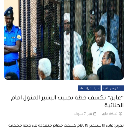
حقائق سودانية
سياسة وإقتصاد
“عاين” تكشف خطة تجنيب البشير المثول امام
الجنائية
شبكة عاين
قبل 7 سنوات
تقرير: عاين 10سبتمبر 2019م كشفت مصادر متعددة عن خطة محكمة