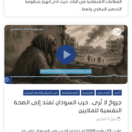
القطاعات الاقتصادية في البلاد، حيث أدى انهيار منظومة
التحصين البيطري وتعط...
شا
أخبار
أفلام عاين
الرئيسية
الصحة والبيئة
حرب الجيش والدعم السريع
جروحٌ لا تُرى.. حرب السودان تمتد إلى الصحة
النفسية للملايين
قبل 3 أسابيع
عاين- 23 يوليو 2026 لم تقتصر الحرب في السودان على ما