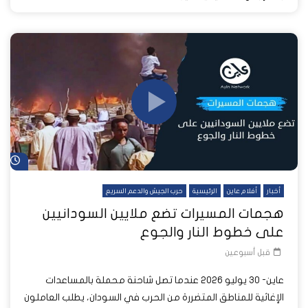
شا
أخبار
أفلام عاين
الرئيسية
حرب الجيش والدعم السريع
هجمات المسيرات تضع ملايين السودانيين
على خطوط النار والجوع
قبل أسبوعين
عاين- 30 يوليو 2026 عندما تصل شاحنة محملة بالمساعدات
الإغاثية للمناطق المتضررة من الحرب في السودان، يطلب العاملون