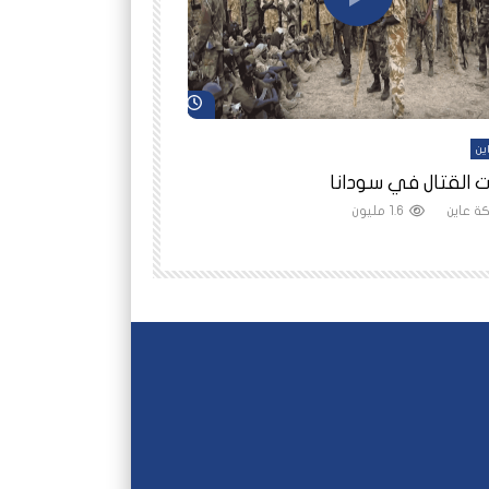
شاهد لاحقاً
ين
أفلام عاين
 القتال في سودانا
رانيا مأمون: الثمن 
ة عاين
1.6 مليون
شبكة عاين
1.5 مليون