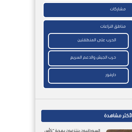
مشاركات
مناطق النزاعات
الحرب على المنطقتين
حرب الجيش والدعم السريع
دارفور
لأكثر مشاهدة
السودانيون ينتزعون بهجة “كأس