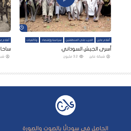
شاهد لاحقاً
شاهد لاحقاً
أفلام عاين
الحرب على المنطقتين
سياسة وإقتصاد
وثائقيات
أفلام عا
لقين
أسرى الجيش السوداني
ساحات
شبكة عاين
3.2 مليون
شبك