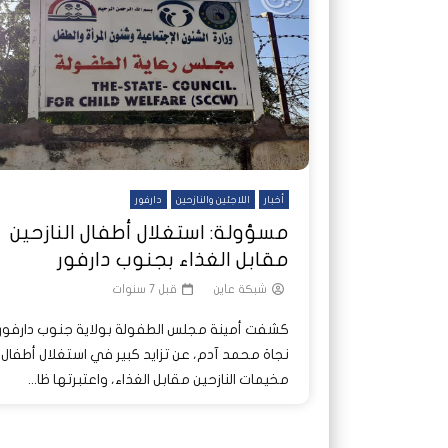
شاهد لاحقا
شاهد لاحقا
عملتان وتطبيق مصرفي واحد.. كيف
عملتان وتطبيق مصرفي واحد.. كيف
تصدر ا
هجمات 
تشظى النظام المصرفي في حرب
تشظى النظام المصرفي في حرب
على خط
ديون ا
السودان؟
السودان؟
أخبار
اللاجئين والنازحين
دارفور
مسؤولة: استغلال أطفال النازحين
مقابل الغذاء بجنوب دارفور
شبكة عاين
قبل 7 سنوات
كشفت أمينة مجلس الطفولة بولاية جنوب دارفور،
نجاة محمد آدم، عن تزايد كبير في استغلال أطفال
مخيمات النازحين مقابل الغذاء، واعتبرتها ظا...