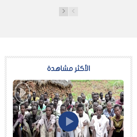
اﻷكثر مشاهدة