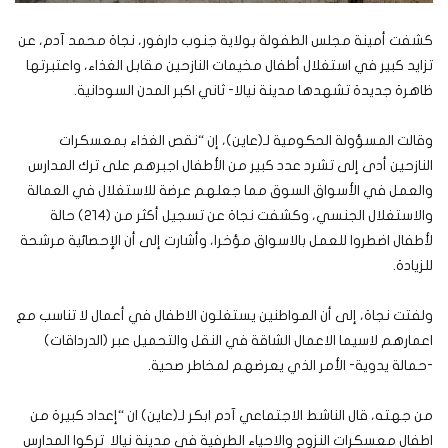
كشفت أمينة مجلس الطفولة بولاية جنوب دارفور، نجاة محمد آدم، عن
تزايد كبير في استغلال أطفال مخيمات النازحين مقابل الغذاء، واعتبرتها
ظاهرة جديدة تشهدها مدينة نيالا- ثاني اكبر المدن السودانية.
وقالت المسؤولة الحكومية لـ(عاين)، إن “نقص الغذاء بمعسكرات
النازحين أدى إلى تشرد عدد كبير من الأطفال اجبرهم على ترك المدارس
والعمل في الأسواق السوق مما جعلهم عرضة للاستغلال في العمالة
والاستغلال الجنسي، وكشفت نجاة عن تسجيل أكثر من (٢١٤) حالة
لأطفال اضطروا للعمل بالاسواق مؤخرا، وأشارت إلى أن الإحصائية مرشحة
للزيادة.
ولفتت نجاة، إلى أن المواطنين يستغلون الاطفال في أعمال لا تناسب مع
اعمارهم لاسيما الاعمال الشاقة في النقل والتحميل عبر (الدرداقات)
-حمالة يدوية- الأمر الذي يعرضهم لمخاطر صحية.
من جهته، قال الناشط الاجتماعي آدم ابكر لـ(عاين) ان “إعداد كبيرة من
اطفال معسكرات النزوح والاحياء الطرفية في مدينة نيالا تركوا المدارس