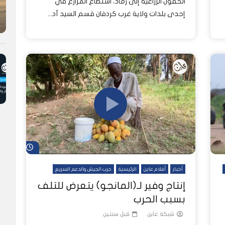
الحقول الزراعية إلى رماد، استطاع المزارع في
إحدى بلدات ولاية غرب كردفان قسم السيد آد...
شاهد لاحق
أخبار
أفلام عاين
الرئيسية
حرب الجيش والدعم السريع
إنتاج وفير لـ(المانجو) يتعرض للتلف
بسبب الحرب
شبكة عاين
قبل سنتين