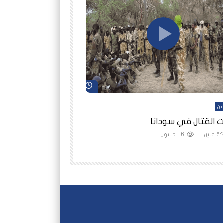
شاهد لاحقاً
ين
أفلام عاين
 القتال في سودانا
رانيا مأمون: الثمن 
ة عاين
1.6 مليون
شبكة عاين
1.5 مليون