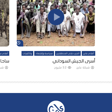
شاهد لاحقاً
شاهد لاحقاً
أفلام عاين
الحرب على المنطقتين
سياسة وإقتصاد
وثائقيات
أفلام عا
لقين
أسرى الجيش السوداني
ساحات
شبكة عاين
3.2 مليون
شبك