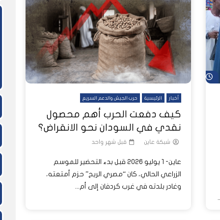
ً
ً
شاهد لاحقاً
لدول العربية.. كيف دفعت الحرب
المسيرات تضع ملايين السودانيين
نشرة أخبار عاين الأسبوعية
جروحٌ لا تُرى.. حرب السودان تمتد إلى
وط النار والجوع
لسودان إلى ذروتها؟
الصحة النفسية للملايين
شاهد لاحقاً
أخبار
الرئيسية
حرب الجيش والدعم السريع
كيف دفعت الحرب أهم محصول
نقدي في السودان نحو الانقراض؟
شبكة عاين
قبل شهر واحد
عاين- 1 يوليو 2026 قبل بدء التحضير للموسم
الزراعي الحالي، كان “مصري الريح” حزم أمتعته،
وغادر بلدته في غرب كردفان إلى أم...