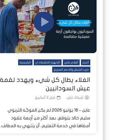
شاهد لاحقا
شاهد لاحقا
عملتان وتطبيق مصرفي واحد.. كيف
عملتان وتطبيق مصرفي واحد.. كيف
تصدر ا
هجمات 
تشظى النظام المصرفي في حرب
تشظى النظام المصرفي في حرب
على خط
ديون ا
السودان؟
السودان؟
أخبار
أفلام عاين
الانهيار الاقتصادي
الرئيسية
حرب الجيش والدعم السريع
الغلاء يطال كل شيء ويهدد لقمة
عيش السودانيين
شبكة عاين
قبل 3 أسابيع
عاين – 16 يونيو 2026 لم يكن الموجّه التربوي
سليم خالد يتوقع، بعد أكثر من أربعة عقود
أمضاها في خدمة التعليم، أن ينتهي به المطاف...