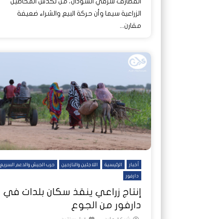
القضارف شرقي السودان، من تكدس المحاصيل
الزراعية سيما وأن حركة البيع والشراء ضعيفة
مقارن...
أخبار
الرئيسية
اللاجئين والنازحين
حرب الجيش والدعم السريع
دارفور
إنتاج زراعي ينقذ سكان بلدات في
دارفور من الجوع