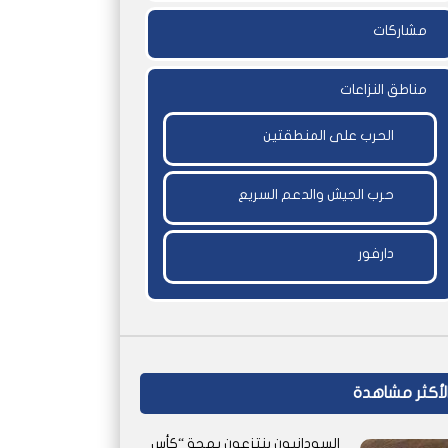
مشاركات
مناطق النزاعات
الحرب على المنطقتين
حرب الجيش والدعم السريع
دارفور
لأكثر مشاهدة
السودانيون ينتزعون بهجة “كأس