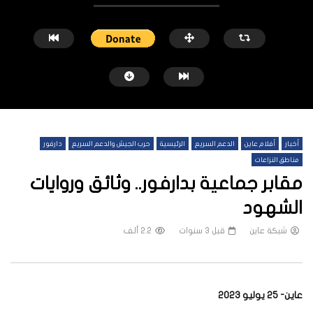
أخبار
أفلام عاين
الدعم السريع
الرئيسية
حرب الجيش والدعم السريع
دارفور
مناطق النزاعات
مقابر جماعية بدارفور.. وثائق وروايات
الشهود
شاهد لاحقاً
شبكة عاين
قبل 3 سنوات
2.2 ألف
منظمة “ذا سنتري”: محفظة عقارية
إدانة كوشيب.. آمال ضحايا 
لـ(حميدتي) في دبي بقيمة 1.7 مليون دولار
قيد الحياة
شبكة عاين
قبل 5 أشهر
شبكة عاين
قبل 10 أشهر
عاين- 25 يوليو 2023