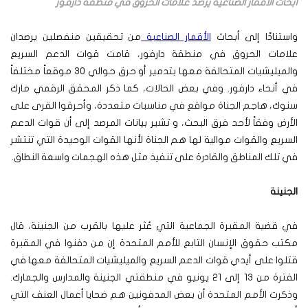
أبحاث الأقمار الصناعية يرصد علامات الحروق في منطقة دارفور
واستنادًا إلى أبحاث
الأقمار الصناعية
من تحقيقين منفصلين يرصدان
علامات الحروق في منطقة دارفور، قامت قوات الدعم السريع
والميليشيات المتحالفة معها بتدمير أو حرق حوالي 30 موقعاً مختلفاً
في أنحاء دارفور. وفي بعض الحالات، كما ذكر المحقق الرقمي مارك
سنوك، هاجم الجناة مواقع في مناسبات متعددة، وأحرقوا القرى على
الأرض وفقاً لأحد فرق البحث، و تشير بيانات المرصد إلى أن قوات الدعم
السريع والقوات موالية لها هم الجناة لأنها القوات الوحيدة التي تنتشر
في تلك المناطق والقادرة على تنفيذ مثل هذه الهجمات واسعة النطاق.
الجنينة
في قضية المقبرة الجماعية التي عُثر عليها بالقرب من الجنينة، قال
مكتب حقوق الإنسان التابع للأمم المتحدة إن من دفنوا في المقبرة
قتلوا على أيدي قوات الدعم السريع والميليشيات المتحالفة معها في
الفترة من 13 إلى 21 يونيو في منطقتي الجنينة والمدارس والجمارك.
وذكرت الأمم المتحدة أن بعض المدفونين هم ضحايا أعمال العنف التي