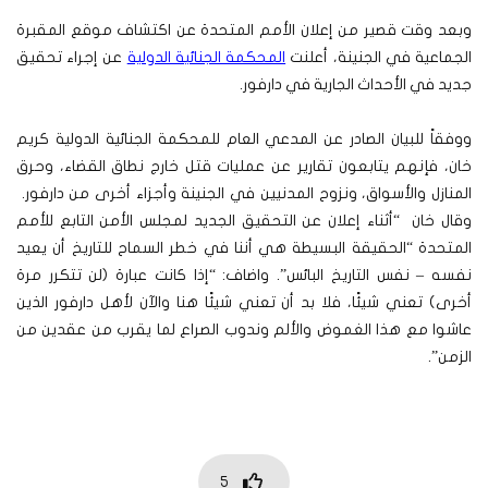
وبعد وقت قصير من إعلان الأمم المتحدة عن اكتشاف موقع المقبرة
الجماعية في الجنينة، أعلنت
المحكمة الجنائية الدولية
عن إجراء تحقيق
جديد في الأحداث الجارية في دارفور.
ووفقاً للبيان الصادر عن المدعي العام للمحكمة الجنائية الدولية كريم
خان، فإنهم يتابعون تقارير عن عمليات قتل خارج نطاق القضاء، وحرق
المنازل والأسواق، ونزوح المدنيين في الجنينة وأجزاء أخرى من دارفور.
وقال خان “أثناء إعلان عن التحقيق الجديد لمجلس الأمن التابع للأمم
المتحدة “الحقيقة البسيطة هي أننا في خطر السماح للتاريخ أن يعيد
نفسه – نفس التاريخ البائس”. واضاف: “إذا كانت عبارة (لن تتكرر مرة
أخرى) تعني شيئًا، فلا بد أن تعني شيئًا هنا والآن لأهل دارفور الذين
عاشوا مع هذا الغموض والألم وندوب الصراع لما يقرب من عقدين من
الزمن”.
5