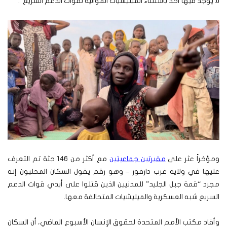
لا يوجد فيها أحد باستثناء الميليشيات الموالية لقوات الدعم السريع”.
ومؤخراً عثر على
مقبرتين جماعيتين
مع أكثر من 146 جثة تم التعرف
عليها في ولاية غرب دارفور – وهو رقم يقول السكان المحليون إنه
مجرد “قمة جبل الجليد” للمدنيين الذين قتلوا على أيدي قوات الدعم
السريع شبه العسكرية والميليشيات المتحالفة معها.
وأفاد مكتب الأمم المتحدة لحقوق الإنسان الأسبوع الماضي، أن السكان