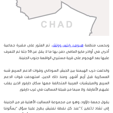
وبحسب منظمة
هيومن رايتس ووتش
، تم العثور على مقبرة جماعية
أخرى في أواخر مايو الماضى دفن بها ما لا يقل عن 59 جثة تم التعرف
عليها بعد الهجوم على قرية مستيري الواقعة جنوب الجنينة.
واندلعت حرب الهيمنة بين الجيش السوداني وقوات الدعم السريع شبه
العسكرية قبل أربع أشهر، ومنذ ذلك الحين، استهدفت قوات الدعم
السريع والميليشيات العربية المتحالفة معها سكان دارفور الذين يغلب
عليهم الأفارقة، ولا سيما من قبيلة المساليت في غرب دارفور.
يقول جمعة داؤود، وهو من مجموعة المساليت الأهلية فر من الجنينة
إلى تشاد لـ(عاين ):”عند كل نقطة تفتيش يطرح علينا سؤال “يسألوننا