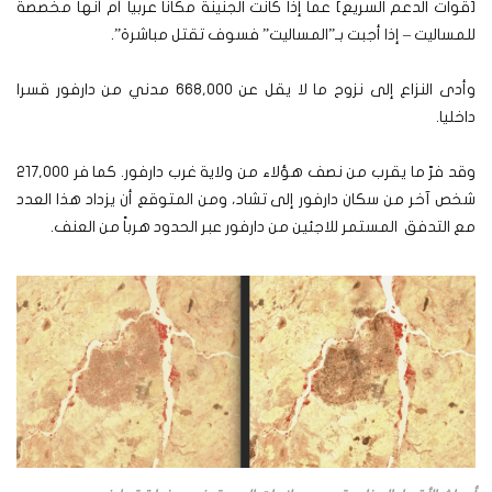
[قوات الدعم السريع] عما إذا كانت الجنينة مكانا عربيا أم أنها مخصصة
للمساليت – إذا أجبت بـ”المساليت” فسوف تقتل مباشرة”.
وأدى النزاع إلى نزوح ما لا يقل عن 668,000 مدني من دارفور قسرا
داخليا.
وقد فرّ ما يقرب من نصف هؤلاء من ولاية غرب دارفور. كما فر 217,000
شخص آخر من سكان دارفور إلى تشاد، ومن المتوقع أن يزداد هذا العدد
مع التدفق المستمر للاجئين من دارفور عبر الحدود هرباً من العنف.