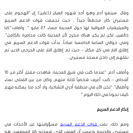
وقال سينغو آدم وهو أحد شهود العيان لـ(عاين): إن “الهجوم على
مستيري كان مخططاً جيداً ، حيث تجمعت قوات الدعم السريع
والميليشيات الموالية لها حول المدينة مساء 27 مايو “. واضاف:”كنا
خائفين، لكن لم يكن هناك مخرج لأن المدينة كانت محاصرة بالكامل”.
وفي حوالي الساعة الخامسة صباحاً، بدأت قوات الدعم السريع في
إطلاق النار في كل مكان – حيث تم إطلاق النار على الجرحى الذين تم
نقلهم إلى داخل مسجد مستيري .
وأضاف آدم: “عندما كنت في شرق المدينة، شاهدت مقتل أكثر من 10
أشخاص – كنت أعرف شخصياً ثلاثة منهم، وكان من بين القتلى نساء
وأطفال”. “نحن الآن في منطقة أدري التشادية، ولا أحد منا يمكنه فهم
كيف نجونا في ذلك اليوم.”
إنكار الدعم السريع
ومع ذلك، نفت
قوات الدعم السريع
مسؤوليتها عن الأحداث في
مستيري والجنينة وزعمت أن العنف الذي شهدته كلا الموقعين هو