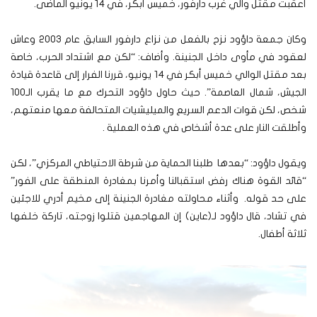
أعقبت مقتل والي غرب دارفور، خميس أبكر، في 14 يونيو الماضى.
وكان جمعة داؤود نزح بالفعل من نزاع دارفور السابق عام 2003 وعاش
لعقود في مأوى داخل الجنينة. وأضاف: “لكن مع اشتداد الحرب، خاصة
بعد مقتل الوالي خميس أبكر في 14 يونيو، قررنا الفرار إلى قاعدة قيادة
الجيش، شمال العاصمة”. حيث حاول داؤود التحرك مع ما يقرب الـ100
شخص، لكن قوات الدعم السريع والميليشيات المتحالفة معها منعتهم،
وأطلقت النار على عدة أشخاص في هذه العملية .
ويقول داؤود: “بعدها طلبنا الحماية من شرطة الاحتياطي المركزي”، لكن
“قائد القوة هناك رفض استقبالنا وأمرنا بمغادرة المنطقة على الفور”
على حد قوله. وأثناء محاولته مغادرة الجنينة إلى مخيم أدري للاجئين
في تشاد، قال داؤود لـ(عاين) إن المهاجمين قتلوا زوجته، تاركة خلفها
ثلاثة أطفال.