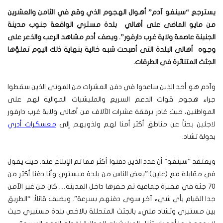
يسترجع “سينغو آدم” أهوال الهجوم الذي وقع في الثامن والعشرين
من مايو الماضى على أهالي بلدة مستري الواقعة جنوب مدينة
الجنينة عاصمة ولاية غرب دارفور”. ويصف أدم مشاهد الرعب والذعر على
وجوه أهالى البلدة التى أصبحت شبه خالية بنهاية ذلك اليوم تملؤها
الجثث المتناثرة في الطرقات.
وآدم هو أحد الذين ساعدوا في دفن العشرات من الموتى الذين سقطوا
جراء هجوم قوات الدعم السريع والمليشيات الموالية لهم على
المواطنين، حيث غادر برفقة عشرات الآلاف من أهالى ولاية غرب دارفور
لاجئين بحثاً عن مناطق أكثر أمنا لهم ولذويهم إلى
معسكرات أدري
بدولة تشاد.
ويعتقد “سينغو” أن عدد الذين دفنوا أكثر مما تم الإبلاغ عنه. حيث يقول
في مقابلة مع (عاين):”بعض الناس من بلدة ميستري وأنا دفنا أكثر من
70 جثة في مقبرة جماعية تم حفرها داخل المدينة… كان من غير الآمن
جدا القيام بأي شيء آخر سوى دفنهم بسرعة”.
ويضيف قائلاً: “الطريق
بين مستيري وتشاد مليء بالجثث المتحللة بالاخص بلدة مستيري حيث