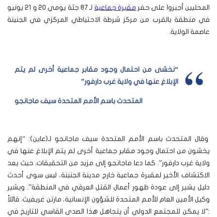
المحليين أجبروا على حفر
مقبرة جماعية
لـ 87 جثة يومي 20 و 21 يونيو
في منطقة بالقرب من مركز شرطة الاحتياطي المركزي في الجنينة
عاصمة الولاية.
“نخشى من احتمال وجود مقابر جماعية أخرى لم يتم
الإبلاغ عنها في ولاية غرب دارفور”
المتحدث باسم الأمم المتحدة سيف ماجانجو
وقال المتحدث باسم الأمم المتحدة سيف ماجانجو لـ(عاين): “إنهم
يخشون من احتمال وجود مقابر جماعية أخرى لم يتم الإبلاغ عنها في
ولاية غرب دارفور”. كما دعا ماجانجو إلى مزيد من التحقيقات. حيث يعد
الاكتشاف الأخير لمقبرة جماعية خارج مدينة الجنينة، ليس سوى أحدث
دليل يشير إلى عودة ظهور أعمال القتل العرقي في المنطقة”. ويشير
وكيل الأمين العام للأمم المتحدة للشؤون الإنسانية، مارتن غريفيث. قائلاً
:”لا يمكن للمجتمع الدولي أن يتجاهل هذا الصدى القاسي للتاريخ في