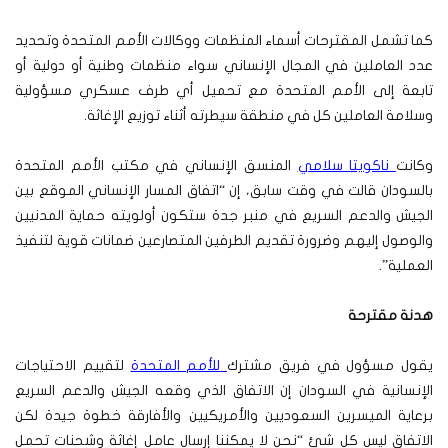
كما تشمل المقترحات أسماء المنظمات ووكالات الأمم المتحدة وتحديد
عدد العاملين في المجال الإنساني سواء منظمات وطنية أو دولية أو
تابعة إلى الأمم المتحدة مع تحميل أي طرف عسكري مسؤولية
وسلامة العاملين كل في منطقة سيطرته أثناء توزيع الإغاثة.
وكانت
ناكويتا سلامي
المنسق الإنساني في مكتب الأمم المتحدة
بالسودان قالت في وقت سابق، إن “اتفاق المسار الإنساني الموقع بين
الجيش والدعم السريع في منبر جدة ستكون أولويته حماية المدنيين
والوصول إليهم وضرورة تقديم الطرفين المتصارعين ضمانات قوية لتنفيذ
العملية”.
هدنة مقترحة
يقول مسؤول في فريق مشترك
للأمم المتحدة
لتقييم الاحتياجات
الإنسانية في السودان إن الاتفاق الذي وقعه الجيش والدعم السريع
برعاية الميسرين السعوديين والأمريكيين والأفارقة خطوة جيدة لكن
الاتفاق ليس كل شئ “نحن لا يمكننا إرسال عامل إغاثة وشحنات تحمل