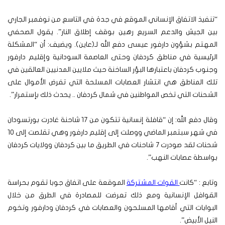
“تنفيذ الاتفاق الإنساني الموقع في جدة في التاسع من نوفمبر الجاري
بين الجيش والدعم السريع رهين بوقف إطلاق النار”. يقول الصحفي
المهتم بشؤون دارفور عيسى دفع الله لـ(عاين). ويضيف: أن “المشكلة
الرئيسية في مناطق كردفان وحتى العاصمة السودانية وإقليم دارفور
وجنوب كردفان باعتبارها البؤر الساخنة حيث ملايين المدنيين العالقين في
تلك المناطق هي انتشار العصابات المسلحة التي تفرض الأموال على
الشحنات التي تخص المواطنين في شمال كردفان .. يحدث ذلك بإستمرار”.
وقال دفع الله: إن “قافلة إنسانية تتكون من 17 شاحنة غادرت بورتسودان
في شهر سبتمبر الماضي ووصلت إلى إقليم دارفور وهي تقلصت إلى 10
شحنات لقد صودرت 7 شاحنات في الطريق ما بين كردفان وولايات كردفان
بواسطة عصابات النهب”.
وتابع : “كانت
القوات المشتركة
الموقعة على اتفاق جوبا تقوم بحراسة
القوافل الإنسانية ومع ذلك تعرضت للمصادرة في الطرق من خلال
البوابات التي أقامها المسلحون والعصابات في كردفان ودارفور وتخوم
النيل الأبيض”.