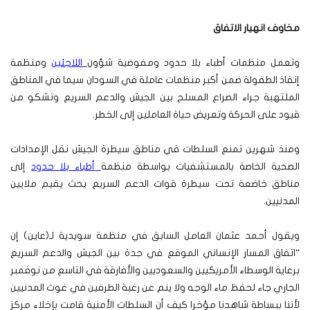
مخاوف انهيار الاتفاق
وتعمل منظمات أطباء بلا حدود ومفوضية شؤون
اللاجئين
ومنظمة
إنقاذ الطفولة ضمن أكبر منظمات عاملة في السودان سيما في المناطق
الملتهبة جراء الصراع المسلح بين الجيش والدعم السريع وتشكو من
قيود على الحركة وتعريض حياة العاملين إلى الخطر.
ومنذ شهرين تمنع السلطات في مناطق سيطرة الجيش نقل الإمدادات
الصحية الخاصة بالمستشفيات بواسطة منظمة
أطباء بلا حدود
إلى
مناطق خاضعة تحت سيطرة قوات الدعم السريع يحث يقيم ملايين
المدنيين.
ويقول أحمد عثمان العامل السابق في منظمة سويدية لـ(عاين) إن
“اتفاق المسار الإنساني الموقع في جدة بين الجيش والدعم السريع
برعاية الوسطاء الأمريكيين والسعوديين والأفارقة في التاسع من نوفمبر
الجاري جاء لحفظ ماء الوجه ولا ينم عن رغبة الطرفين في غوث المدنيين
لأننا ببساطة شاهدنا مؤخرا كيف أن السلطات الأمنية قامت بإخلاء مركز