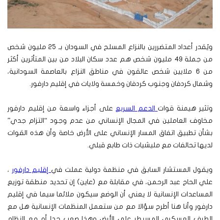
ويُقدر أعداد المتضررين بالنزاع المسلح في السودان بـ 25 مليون شخص
من جملة 49 مليون شخص هم عدد سكان البلاد من بين المتأثرين أكثر
من 6 ملايين شخص عالقون في مناطق النزاع بالعاصمة السودانية،
وشمال كردفان وجنوب كردفان وخمسة ولايات في إقليم دارفور.
وتثير هيمنة قوات
الدعم السريع
على أجزاء واسعة من إقليم دارفور
مخاوف العاملين في المجال الإنساني من عدم وجود “التزام جدي”
بشأن تطبيق اتفاق المسار الإنساني على الأرض خاصة وأن هذه القوات
لديها تحالفات مع مليشيات ذات طابع قبلي.
ويقول المستشار السابق في منظمة دولية عملت في
إقليم دارفور
،
علي الحاج عبد الرحمن، في مقابلة مع (عاين) إن تحديد منطقة توزيع
المساعدات الإنسانية لا يعني أن الوضع سيكون ملائما سيما في إقليم
دارفور وأنا هنا أطرح سؤالا مع من ستعمل المنظمات الإنسانية هل مع
الطرف العسكري المسيطر على الأرض وهذا صعب جدا أم مع النظام