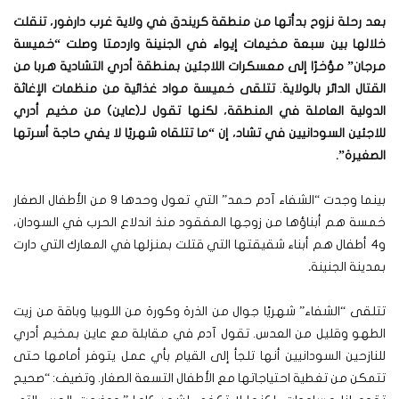
بعد رحلة نزوح بدأتها من منطقة كريندق في ولاية غرب دارفور، تنقلت
خلالها بين سبعة مخيمات إيواء في الجنينة واردمتا وصلت “خميسة
مرجان” مؤخرًا إلى معسكرات اللاجئين بمنطقة أدري التشادية هربا من
القتال الدائر بالولاية
.
تتلقى خميسة مواد غذائية من منظمات الإغاثة
الدولية العاملة في المنطقة، لكنها تقول لـ(عاين) من مخيم أدري
للاجئين السودانيين في تشاد، إن “ما تتلقاه شهريًا لا يفي حاجة أسرتها
الصغيرة”.
بينما وجدت “الشفاء آدم حمد” التي تعول وحدها 9 من الأطفال الصغار
خمسة هم أبناؤها من زوجها المفقود منذ اندلاع الحرب في السودان،
و4 أطفال هم أبناء شقيقتها التي قتلت بمنزلها في المعارك التي دارت
بمدينة الجنينة
.
تتلقى “الشفاء” شهريًا جوال من الذرة وكورة من اللوبيا وباقة من زيت
الطهو وقليل من العدس. تقول آدم في مقابلة مع عاين بمخيم أدري
للنازحين السودانيين أنها تلجأ إلى القيام بأي عمل يتوفر أمامها حتى
تتمكن من تغطية احتياجاتها مع الأطفال التسعة الصغار. وتضيف: “صحيح