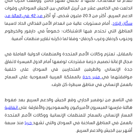
تقدم لنا مساعدات، لكنها لا تكفي لشهر كامل”.ووضعت الحرب التي
اندلعت في الخامس عشر من أبريل الماضي بين الجيش السوداني وقوات
الدعم السريع، أكثر من 20.3 مليون شخص، أو أكثر
من 42 في المائة من
سكّان البلاد
، أمام مستويات عالية من انعدام الأمن الغذائي الحاد لاسيما
المناطق التي تحتدم فيها الاشتباكات؛ خصوصاً في دارفور والخرطوم
وجنوب كردفان وغرب كردفان- وفقا لما ذكرته تقارير منظمات أممية.
بالمقابل، تعتزم وكالات الأمم المتحدة والمنظمات الدولية العاملة في
مجال الإغاثة تصميم حزمة مقترحات لوضعها أمام الدول الميسرة لاتفاق
جدة الإنساني والطرفين المتحاربين في السودان على خلفية
موافقتهما في
منبر جدة
بالمملكة العربية السعودية على السماح
بالعمل الإنساني في مناطق سيطرة كل طرف.
في التاسع من نوفمبر الجاري وقع الجيش والدعم السريع بعد ضغوط
هائلة مارسها الميسرون الأميركيون والسعوديون والأفارقة على
اتفاقية
المسار الإنساني بالسماح للمنظمات الإنسانية ووكالات الأمم المتحدة
بالعمل في المناطق الساخنة في السودان والتي تشهد
حربا
منذ سبعة
أشهر بين الجيش والدعم السريع.