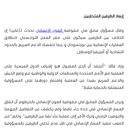
إبعاد الطرفين المتحاربين
وقال مسؤول سابق في مفوضية
العون الإنساني
تحدث لـ(عاين) إن
الخلاف بين الطرفين سيكون على مقر العمل اللوجستي لانطلاق
العمليات الإنسانية بين بورتسودان و ربما تتمسك الدعم السريع بالحدود
التشادية أو أفريقيا الوسطى.
وزاد قائلا: “أعتقد أن الحل المقبول هو إشراف الدول الميسرة على
العملية مع الأمم المتحدة والمنظمات الدولية والوطنية مع وضع الجيش
والدعم السريع بعيدا عن العملية واقتصار دورهما على المسؤولية
المتعلقة بالحماية فقط”.
ويرى المسؤول السابق في مفوضية العون الإنساني بالخرطوم أن اتفاق
المسار الإنساني في جدة جاء ناقصا ولم يكشف عن التفاصيل المهمة
والتوقيت الزمني وترك الأمر إلى عملية بناء ثقة بين الطرفين”. وتابع:”من
الصعب تنفيذ المسار الإنساني في ظل عدم تحلي الطرفين بالمسؤولية