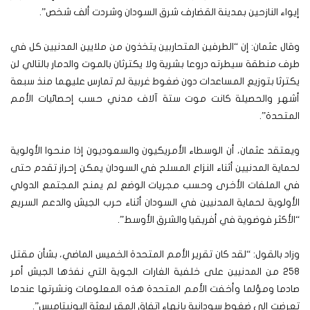
إيواء النازحين بمدينة القضارف شرق السودان وشردت ألف شخص”.
وقال عثمان: إن “الطرفين المتحاربين يتخذون من ملايين المدنيين كل في
طرف منطقة سيطرته دروعا بشرية ولا يكترثان بالموت والدمار بالتالي لن
يكترثا بتوزيع المساعدات دون ضغوط غربية لم تمارس عليهما منذ سبعة
أشهر والحصيلة كانت موت ستة آلاف مدني حسب إحصائيات الأمم
المتحدة”.
ويعتقد عثمان، أن الوسطاء الأمريكيون والسعوديون إذا منحوا الأولوية
لحماية المدنيين أثناء النزاع المسلح في السودان يمكن إحراز تقدم حتى
في الملفات الأخرى وحسب مجريات الوضع لم يمنح المجتمع الدولي
الأولوية لحماية المدنيين في السودان أثناء حرب الجيش والدعم السريع
“الأكثر فوضوية في أفريقيا والشرق الأوسط”.
وزاد بالقول: “لقد كان تقرير الأمم المتحدة الخميس الماضي، بشأن مقتل
258 من المدنيين على خلفية الغارات الجوية التي نفذها الجيش أمر
صادما ومؤلما وأخفت الأمم المتحدة هذه المعلومات ونشرتها عندما
تعرضت إلى ضغوط سودانية بإنهاء اتفاق المقر لبعثة اليونيتاميس”.