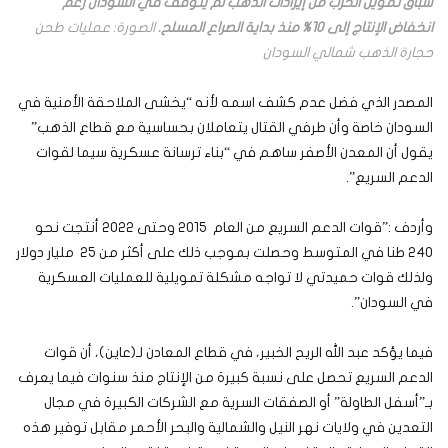
سباق تمويل الحرب من إيرادات الذهب لم يتوقف في السودان رغم
انخفاض الإنتاج إلى 10% منذ بداية الصراع المسلح.
الصورة: عمليات طحن
حجارة الذهب شمالي السودان
المصدر الذي فضل عدم كشف اسمه لأنه “يخشى الملاحقة الأمنية في
السودان خاصة وأن طرفي القتال يتعاملان بحساسية مع قطاع الذهب”
يقول أن المعدن الأصفر ساهم في “بناء ترسانة عسكرية سيما لقوات
الدعم السريع”.
وأردف :”قوات الدعم السريع من العام 2015 وحتى 2022 أنتجت نحو
240 طنا في المتوسط وحصلت بموجب ذلك على أكثر من 25 مليار دولار
ولذلك قوات حميدتي لا تواجه مشكلة تمويلية للعمليات العسكرية
في السودان”.
فيما يؤكد عبد الله الريح الخبير، في قطاع المعادن لـ(عاين)، أن قوات
الدعم السريع تحصل على نسبة كبيرة من الإنتاج منذ سنوات فيما يعرف
بـ”أسفل الطاولة” أو الصفقات السرية مع الشركات الكبيرة في مجال
التعدين في ولايات نهر النيل والشمالية والبحر الأحمر مقابل توفير هذه