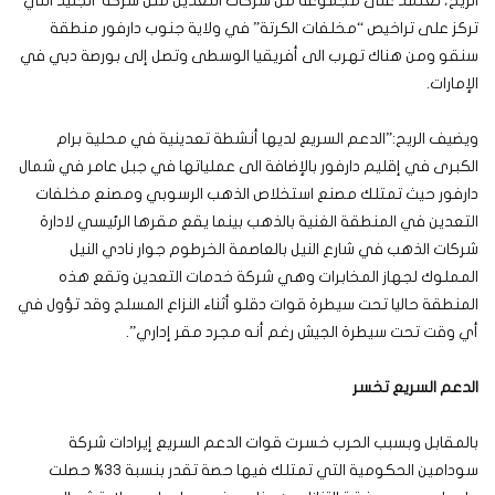
الريح، تعتمد على مجموعة من شركات التعدين مثل شركة الجنيد التي
تركز على تراخيص “مخلفات الكرتة” في ولاية جنوب دارفور منطقة
سنقو ومن هناك تهرب الى أفريقيا الوسطى وتصل إلى بورصة دبي في
الإمارات.
ويضيف الريح:”الدعم السريع لديها أنشطة تعدينية في محلية برام
الكبرى في إقليم دارفور بالإضافة الى عملياتها في جبل عامر في شمال
دارفور حيث تمتلك مصنع استخلاص الذهب الرسوبي ومصنع مخلفات
التعدين في المنطقة الغنية بالذهب بينما يقع مقرها الرئيسي لادارة
شركات الذهب في شارع النيل بالعاصمة الخرطوم جوار نادي النيل
المملوك لجهاز المخابرات وهي شركة خدمات التعدين وتقع هذه
المنطقة حاليا تحت سيطرة قوات دقلو أثناء النزاع المسلح وقد تؤول في
أي وقت تحت سيطرة الجيش رغم أنه مجرد مقر إداري”.
الدعم السريع تخسر
بالمقابل وبسبب الحرب خسرت قوات الدعم السريع إيرادات شركة
سودامين الحكومية التي تمتلك فيها حصة تقدر بنسبة 33% حصلت