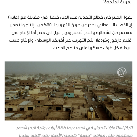
العربية المتحدة”.
يقول الخبير في قطاع التعدين علاء الدين فيصل في مقابلة مع (عاين)،
إن الذهب السوداني يصدر عن طريق التهريب لـ 90% من الإنتاج والتصدير
مستمر من الشمالية والبحر الأحمر ونهر النيل الى مصر أما الإنتاج في
اقليم دارفور وكردفان يتم التهريب عبر أفريقيا الوسطى والإنتاج حسب
سيطرة كل طرف عسكريا على مناجم الذهب.
تتركز استثمارات الجيش في الذهب بمنطقة أرياب بولاية البحر الأحمر
ويستحوذ على مواقع “خصبة” بالمعدن الأصفر يقدر الإنتاج سنويا