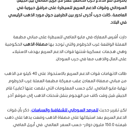
بالتزامن مع اندلاع حرب الخامس عشر من أبريل الماضي بين الجيش
السوداني وقوات الدعم السريع للسيطرة على مرافق حيوية في
العاصمة، كانت حرب أخرى تدور بين الطرفين حول مورد الذهب الرئيسي
في البلاد.
دارت أشرس المعارك في مايو الماضي للسيطرة على مباني مطبعة
العملة الواقعة غرب الخرطوم والتي توجد بها
مصفاة الذهب
الحكومية
وهي هجمات عسكرية شنتها قوات الدعم السريع بهدف الاستيلاء
على المال والذهب معا في حرب السودان.
طالت الاتهامات قوات الدعم السريع بالاستحواذ على 40 كيلو من الذهب
من مباني مصفاة المعادن عقب معركة مطبعة العملة غرب الخرطوم
نهاية مايو الماضي، لكن حسب المعلومات التي نقصت عنها (عاين) قام
الجيش قبل وقت كاف من الهجوم بنقل شحنات الذهب إلى موقع آخر.
لكن تقرير حديث
للمرصد السوداني للشفافية والسياسات
، ذكر بأن قوات
الدعم السريع بعد استيلائها على مصفاة الذهب وضعت يدها على ذهب
قيمته 150.0 مليون دولار- حسب السعر العالمي في أبريل الماضي.