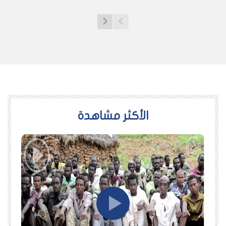
اﻷكثر مشاهدة