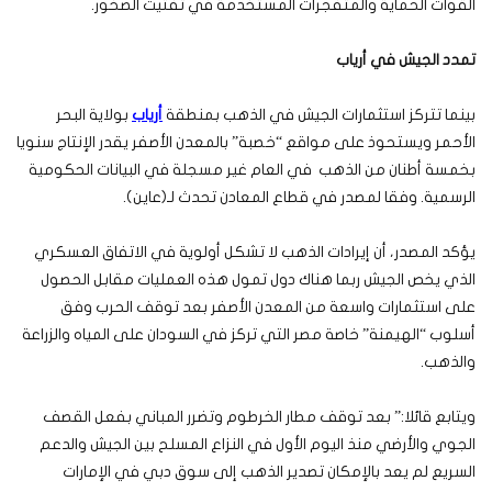
القوات الحماية والمتفجرات المستخدمة في تفتيت الصخور.
تمدد الجيش في أرياب
بينما تتركز استثمارات الجيش في الذهب بمنطقة
أرياب
بولاية البحر
الأحمر ويستحوذ على مواقع “خصبة” بالمعدن الأصفر يقدر الإنتاج سنويا
بخمسة أطنان من الذهب في العام غير مسجلة في البيانات الحكومية
الرسمية. وفقا لمصدر في قطاع المعادن تحدث لـ(عاين).
يؤكد المصدر، أن إيرادات الذهب لا تشكل أولوية في الاتفاق العسكري
الذي يخص الجيش ربما هناك دول تمول هذه العمليات مقابل الحصول
على استثمارات واسعة من المعدن الأصفر بعد توقف الحرب وفق
أسلوب “الهيمنة” خاصة مصر التي تركز في السودان على المياه والزراعة
والذهب.
ويتابع قائلا:” بعد توقف مطار الخرطوم وتضرر المباني بفعل القصف
الجوي والأرضي منذ اليوم الأول في النزاع المسلح بين الجيش والدعم
السريع لم يعد بالإمكان تصدير الذهب إلى سوق دبي في الإمارات