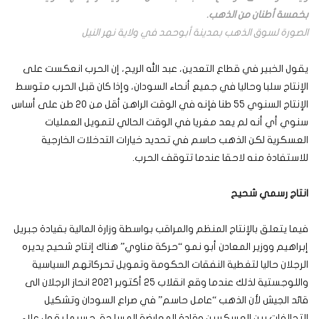
بخمسة أطنان من الذهب.
الصورة لسوق الذهب بمدينة أبوحمد في ولاية نهر النيل
يقول الخبير في قطاع التعدين، عبد الله الريح، إن الحرب انعكست على
الإنتاج سلبا وحاليا في جميع أنحاء السودان، وإذا كان قبل الحرب متوسط
الإنتاج السنوي 55 طنا فإنه في الوقت الراهن أقل من 20 طن على أساس
سنوي أي أنه لم يعد مغريا في الوقت الحالي لتمويل العمليات
العسكرية لكن الذهب حاسم في تحديد خيارات التدخلات الخارجية
للاستفادة منه لاحقا عندما تتوقف الحرب.
انتاج رسمي شحيح
فيما يتعلق بالإنتاج المنظم والمراقب بواسطة وزارة المالية بقيادة جبريل
إبراهيم ووزير المعادن أبو نمو “حركة مناوي” هناك إنتاج شحيح يديره
الرجلان حاليا لتغطية النفقات الحكومة وتمويل تحركاتهم السياسية
واللوجستية لذلك عندما وقع انقلاب 25 أكتوبر 2021 انحاز الرجلان الى
قائد الجيش لأن الذهب “عامل حاسم” في صراع السودان وتشكيل
التحالفات بين العسكريين وقادة المعارضة المسلحة. حسبما يقول علاء