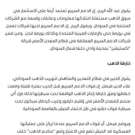
يقول عبد الله الريح، إن الدعم السريع تعتمد أيضا على الاستثمار في
سوق الذهب مستغلة امتلاكها معلومات وعلاقات واسعة مع الشركات
المنتجة في السودان. ويقول الريح، إن الدعم السريع لديها شركات تعمل
في بورصة دبي بالإمارات العربية المتحدة وكذلك بورصة لندن. ومن ضمن
شركات الدعم السريع العملاقة في قطاع المعدن الأصفر شركة
“اكستيشن” بمدينة وادي حلفا شمال السودان.
خارطة الذهب
يقول الخبير في قطاع التعدين والمناهض لتهريب الذهب السوداني،
علاء الدين فيصل، إن قوات الدعم السريع قبل الحرب بفترة قليلة وضعت
خططها وفق خارطة إنتاج الذهب الواقعة تحت سيطرتها لذلك فإن أي
منجم للمعدن الأصفر في إقليم دارفور وغرب كردفان سيكون تحت
سيطرة قوات دقلو في ظل احتماء الجيش بالعاصمة السودانية.
ويوضح فيصل، أن قوات الدعم السريع عندما تركز على عملياتها
العسكرية ضد الجيش تضع في الاعتبار وضع “مناجم الذهب” خلف