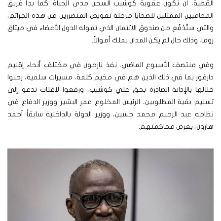
القضية، أن تكون عقوبة كوشيب السجن مدى الحياة. كما بدأ فريق
المحاميين الممثلين للضحايا مرحلة تعويض المتضررين من هذه الجرائم،
والتي ستُدْفَع من صندوق الائتمان الذي تموله الدول الأعضاء في ميثاق
روما، وذلك حال لم يكن المدان يملك أموالاً.
وفي منتصف الأسبوع الماضي، نفذ نازحون في مختلف أنحاء إقليم
دارفور بما في ذلك الذين هم في مخيم كلمة، مسيرات سلمية، رحبوا
خلالها بالإدانة الصادرة بحق علي كوشيب، ورفعوا لافتات تدعو إلى
تسليم بقية المطلوبين، الرئيس المخلوع عمر البشير ووزير الدفاع في
نظامه عبد الرحيم محمد حسين، ووزير الدولة بالداخلية سابقاً أحمد
هارون، بغرض محاكمتهم.