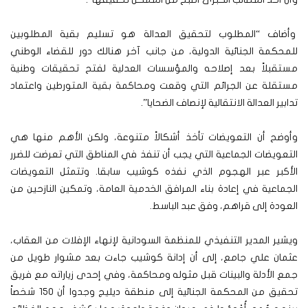
وأضاف “المطلوب لتحقيق العدالة هو تسليم بقية المطلوبين
للمحكمة الجنائية الدولية، من جانب آخر هنالك دور للقضاء الوطني
مستقبلاً بعد إصلاحه والمؤسسات العدلية لفتح تحقيقات وطنية
مستقلة عن الجرائم التي وقعت ومحاكمة بقية المتورطين واعتماد
تدابير العدالة الانتقالية لإنصاف الضحايا”.
وأوضح أن التعويضات تأخذ أشكالاً متنوعة، ولكن الأهم منها هي
التعويضات الجماعية التي يجب أن تنفذ في المناطق التي تعرضت للضرر
الأكبر عبر الهجوم الذي نفذه كوشيب سابقا. وتتمثل التعويضات
الجماعية في إعادة بناء المرافق الخدمية العامة، وتمكين النازحين من
العودة إلى قراهم، وفق عبد الباسط.
ويشير المدير التنفيذي للمنظمة السودانية لإنهاء الإفلات من العقاب،
عثمان علي جامع، إلى أن إدانة كوشيب جاءت بعد مشوار طويل من
جمع الأدلة والبينات قبل مثوله ومحاكمة، وفي إحدى زياراته مع فريق
تحقيق من المحكمة الجنائية إلى منطقة ديليج وجدوا أن 150 شخصاً