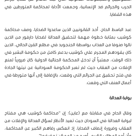
الحرب والجرائم ضد الإنسانية، وجمعت الأدلة لمحاكمة المتورطين في
هذه القضايا.
عبد الباسط الحاج، أحد القانونيين الذين ساعدوا الضحايا، وصف محاكمة
كوشيب بمثابة خطوة مهمة لتحقيق العدالة لضحايا دارفور من الذين
نالوا صنوفا من العذاب بواسطة الجنجويد في مطلع القرن الحالي، الذين
كان يقودهم المجرم علي كوشيب بدعم كامل من حكومة البشير في
ذلك الوقت، معتبراً أن تدخل المحكمة الجنائية الدولية كان ضرورياً لمنع
الإفلات من العقاب حيث لم تعبر الحكومة السودانية عن نيتها الجادة
في فتح تحقيق عن الجرائم التي وقعت، بالإضافة إلى أنها متورطة في
أعمال العنف التي وقعت.
بوابة العدالة
وقال الحاج في مقابلة مع (عاين): إن “محاكمة كوشيب هي مفتاح
لبوابة العدالة في السودان حيث تعيد الأنظار لسؤال العدالة والإفلات من
العقاب وضرورة إنصاف الضحايا، إذ انعكس رضاهم الكبير عن المحاكمة،
وأن أحد المطالب الكبرى أصبح من الممكن تحقيقها”.