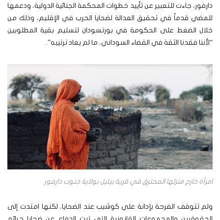
دارفور، جاءت للتعبير عن تأييد خطوات المحكمة الجنائية الدولية، ودعمها
للمضي قدماً في تحقيق العدالة لضحايا الحرب في الإقليم، وذلك من
خلال الضغط على الحكومة في بورتسودان لتسليم بقية المطلوبين
“لأننا فقدنا الثقة في القضاء السوداني، ما لم يعاد ترتيبه”.
امرأة خارج منزلها المحترق في قرية بيليل بولاية جنوب دارفور
ولم تتوقف الفرحة بإدانة علي كوشيب عند الضحايا، لكنها امتدت إلى
الحقوقيين والمجموعات القانونية التي تبت الدفاع عن ضحايا جرائم