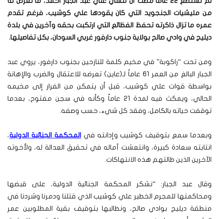
لم تستطع 22 عاماً مضت أن تُنسي علي عبد الجبار أحمد، ما تعرض له
من مليشيات الجنجويد التي كان يقودها علي كوشيب، فرغم تقدم
عمره ما تزال ذاكرته تحفظ الفظائع التي ارتكبت بحقه وآخرين في بلدة
ديليج في وادي صالح بولاية جنوب دارفور غربي السودان، بكل تفاصيلها.
ومن تحت “راكوبة” في مخيم كلمة للنازحين بجنوب دارفور، يروي عبد
الجبار البالغ من العمر 61 عاماً لـ(عاين) تعرضه للاعتقال والضرب والإهانة
بواسطة قوات علي كوشيب، قبل أن يتمكن من الفرار إلى مخيمه
الحالي، ويمكث فيه لمدة 21 عاماً وكأنه في سجن مفتوح، بعدما
توقفت حياته بالكامل، وفقد كل شيء، حسب وصفه.
وبعدما سمع بتوقيف كوشيب وإدانته في
المحكمة الجنائية الدولية
،
انتابته سعادة كبيرة، وانتعشت آماله في تحقيق العدالة له، ولأخوته
الآخرين الذين طالتهم هذه الانتهاكات.
وقال عبد الجبار: “نشكر المحكمة الجنائية الدولية، على قبضها
ومحاكمتها للمجرم الخطير علي كوشيب الذي قتلنا ودمرنا وشردنا في
منطقة ديليج بوادي صالح، ونطالبها بتوقيف بقية المطلوبين عمر