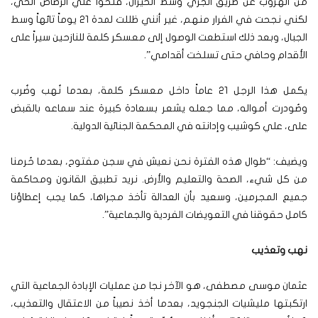
من الهروب عن طريق الجري وسط الخيران، فتحوا علي الرصاص الحي،
لكني نجحت في الفرار منهم، غير أنني ظللت لمدة 21 يوماً تائهاً وسط
الجبال، وبعد ذلك استطعت الوصول إلى معسكر كلمة للنازحين سيراً على
الأقدام وحافي حتى تسلخت أقدامي”.
يكمل هذا الرجل 21 عاماً داخل معسكر كلمة، بعدما نُهب وضُرب
وصُودرت أمواله، مما جعله يشعر بسعادة كبيرة عند سماعه بالقبض
على، علي كوشيب وإدانته في المحكمة الجنائية الدولية.
ويضيف: “طوال هذه الفترة نحن نعيش في سجن مفتوح، بعدما حُرمنا
من كل شيء، الصحة والتعليم والأرض. نريد تطبيق القانون ومحاكمة
جميع المجرمين، وسعيد بأن العدالة تأخذ مجراها، كما يجب إعطاؤنا
كامل حقوقنا في التعويضات الفردية والجماعية”.
نهب وتعذيب
عثمان موسى مصطفى، هو الآخر نجا من عمليات الإبادة الجماعية التي
ارتكبتها مليشيات الجنجويد، بعدما أخذ نصيباً من الاعتقال والتعذيب،