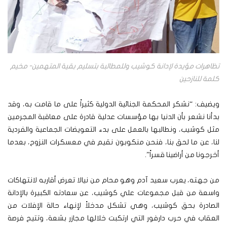
تظاهرات مؤيدة لإدانة كوشيب وللمطالبة بتسليم بقية المتهمين- مخيم
كلمة للنازحين
ويضيف: “نشكر المحكمة الجنائية الدولية كثيراً على ما قامت به، وقد
بدأنا نشعر بأن الدنيا بها مؤسسات عدلية قادرة على معاقبة المجرمين
مثل كوشيب، ونطالبها بالعمل على بدء التعويضات الجماعية والفردية
لنا، عن ما لحق بنا، فنحن منكوبون نقيم في معسكرات النزوح، بعدما
أخرجونا من أراضينا قسراً”.
من جهته، يعرب سعيد آدم وهو محام من نيالا تعرض أقاربه لانتهاكات
واسعة من قبل مجموعات علي كوشيب، عن سعادته الكبيرة بالإدانة
الصادرة بحق كوشيب، وهي تشكل مدخلاً لإنهاء حالة الإفلات من
العقاب في حرب دارفور التي ارتكبت خلالها مجازر بشعة، وتتيح فرصة