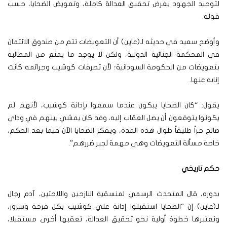
لتوحيد الجهود بغرض تحقيق العدالة كاملة، وتعويض الضحايا، حسب
قوله.
وأوضح سعيد في حديثه لـ(عاين) أن التعويضات تتم من صندوق الائتمان
في المحكمة الجنائية الدولية، ولكن لا يوجد ما يمنع من المطالبة
بتعويضات من الحكومة السودانية؛ لأن تصرفات كوشيب وجرائمه كانت
إنابة عنها.
يقول: “كان الضحايا يبكون عندما سمعوا بإدانة كوشيب، لأنهم لم
يكونوا يتوقعون أن يصل العقاب إليه، وقد كان يمشي بينهم في وداي
صالح حراً طليقاً طوال هذه المدة، ويفكر الضحايا الآن فيما بعد الحكم،
خاصة مسألة التعويضات وهي مهمة لجبر ضررهم”.
حكم تاريخي
بدوره، قال المتحدث الرسمي لمنسقية النازحين واللاجئين، آدم رجال
لـ(عاين) إن “الضحايا استقبلوا إدانة علي كوشيب بكل فرحة وسرور،
ونعتبرها خطوة أولية نحو تحقيق العدالة، تعقبها أخرى مستقبلا،