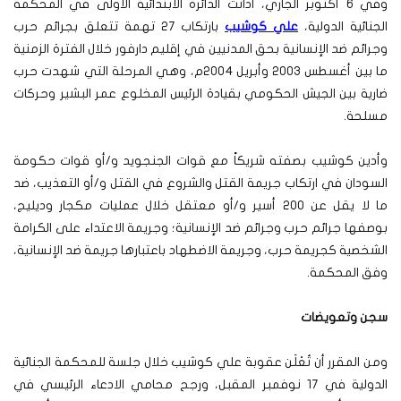
وفي 6 أكتوبر الجاري، أدانت الدائرة الابتدائية الأولى في المحكمة
الجنائية الدولية،
علي كوشيب
بارتكاب 27 تهمة تتعلق بجرائم حرب
وجرائم ضد الإنسانية بحق المدنيين في إقليم دارفور خلال الفترة الزمنية
ما بين أغسطس 2003 وأبريل 2004م، وهي المرحلة التي شهدت حرب
ضارية بين الجيش الحكومي بقيادة الرئيس المخلوع عمر البشير وحركات
مسلحة.
وأدين كوشيب بصفته شريكاً مع قوات الجنجويد و/أو قوات حكومة
السودان في ارتكاب جريمة القتل والشروع في القتل و/أو التعذيب، ضد
ما لا يقل عن 200 أسير و/أو معتقل خلال عمليات مكجار وديليج،
بوصفها جرائم حرب وجرائم ضد الإنسانية؛ وجريمة الاعتداء على الكرامة
الشخصية كجريمة حرب، وجريمة الاضطهاد باعتبارها جريمة ضد الإنسانية،
وفق المحكمة.
سجن وتعويضات
ومن المقرر أن تُعْلَن عقوبة علي كوشيب خلال جلسة للمحكمة الجنائية
الدولية في 17 نوفمبر المقبل، ورجح محامي الادعاء الرئيسي في