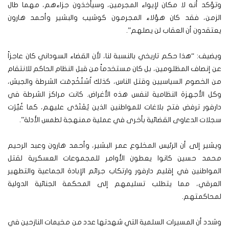
وتؤكد أنه لا مكان لإيواء المجرمين، وسيأخذون جزاءهم، مهما طال
الزمن، فقد كان هؤلاء المجرمون كوشيب والبشير وأحمد هارون
يعتقدون أن العقاب لن يصلهم”.
ويضيف: “هذا حكم تاريخي بالنسبة لنا، لأن القضاء السوداني كان عاجزاً
عن إنصاف المظلومين، بل كان مستخدماً من قبل النظام الحاكم للانتقام
من الخصوم السياسيين وقتل الناس، كذلك اُسْتُخْدِمَت الشرطة والجيش،
وكل الأجهزة النظامية لنفس هذه الأغراض. كانت مراكز الشرطة في
دارفور ترفض فتح بلاغات للمواطنين الذين يُعْتَدَى عليهم، كما غُيِّرَت
سجلات الدعاوى القضائية بأخرى في عملية ممنهجة لطمس الأدلة”.
ويشير إلى أن الرئيس المخلوع عمر البشير، وأحمد هارون وعبد الرحيم
محمد حسين كانوا يعطون الأوامر للمجموعات العسكرية لقتل
المواطنين في إقليم دارفور وارتكاب جرائم الإبادة الجماعية والتطهير
العرقي، مما يتطلب تسليمهم إلى المحكمة الجنائية الدولية
لمحاكمتهم.
وشدد أن المسيرات السلمية التي شهدتها عدد من مخيمات النازحين في