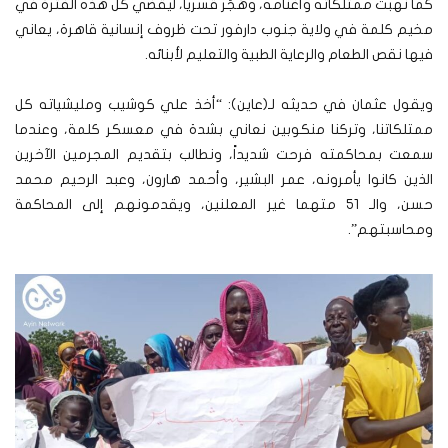
كما نُهبت ممتلكاته وأغنامه، وهُجِّر قسرياً، ليقضي كل هذه الفترة في
مخيم كلمة في ولاية جنوب دارفور تحت ظروف إنسانية قاهرة، يعاني
فيها نقص الطعام والرعاية الطبية والتعليم لأبنائه.
ويقول عثمان في حديثه لـ(عاين): “أخذ علي كوشيب ومليشياته كل
ممتلكاتنا، وتركنا منكوبين نعاني بشدة في معسكر كلمة، وعندما
سمعت بمحاكمته فرحت شديداً، ونطالب بتقديم المجرمين الآخرين
الذين كانوا يأمرونه، عمر البشير، وأحمد هارون، وعبد الرحيم محمد
حسن، والـ 51 متهما غير المعلنين، ويقدمونهم إلى المحاكمة
ومحاسبتهم”.