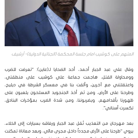
المتهم على كوشيب امام جلسة المحكمة (الجنائية الدولية)- أرشيف
وقال علي عبد الجبار أحمد، أحد الضحايا لـ(عاين): “تعرضت للضرب
وومحاولة القتل، هاجمت جماعة علي كوشيب على منطقتي،
واعتقلتني مع آخرين، وألقت بنا في معسكر الشرطة في ديليج،
وطرحنا على الأرض، ومن ثم أخذ الجنجويد المسلحون يلعبون على
ظهورنا بأقدامهم، ويضربوننا، ومن شدة الضرب بمؤخرات البنادق،
تكسرت أسناني”.
بعد مهرجان من التعذيب نُقل عبد الجبار ورفاقه بسيارات إلى الخلاء،
يروي “طرحنا على الأرض مجدداً داخل مجرى مائي، وبعد معاناة تمكنت