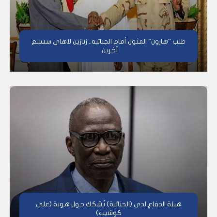
طلب “هارون” المثول أمام الجنائية.. زنازين لاهاي ستسع
آخرين
هيئة الدفاع لدى (الجنائية) تُشكك حول هوية (علي
كوشيب)