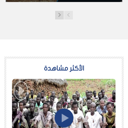
اﻷكثر مشاهدة