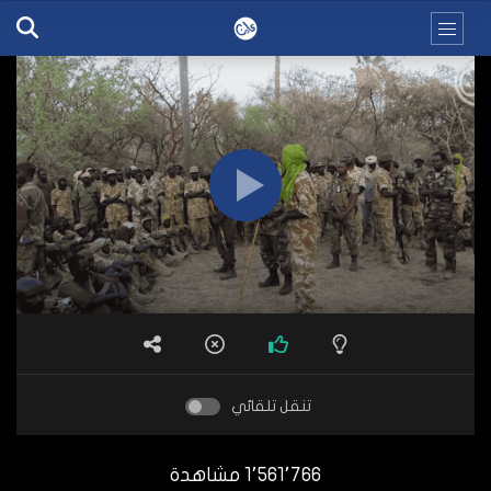
تنقل تلقائي
1٬561٬766 مشاهدة