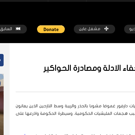
ديو
مشغل عاين
السابق
م
ء الادلة ومصادرة الحواكير
ً
شاهد لاحقاً
 المسيرات تضع ملايين السودانيين
جروحٌ لا تُرى.. حرب السودان تمتد إ
ت دارفور غموضا مشوبا بالحذر والريبة وسط النازحين الذين يعانون
طوط النار والجوع
النفسية للملايين
ة بسبب هجمات المليشيات الحكومية، وسيطرة الحكومة واذرعها على
كة عاين
قبل أسبوع واحد
شبكة عاين
قبل أسبوعين