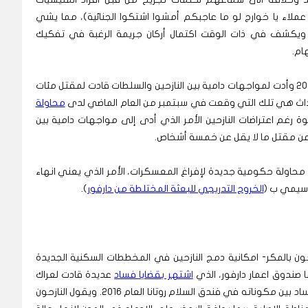
 عملاء يا خوارج لو ما عاجبكم أمشوا اشتكوا الجنائية)، مما يشي
ين، ويكشف في ذات الوقت اكتمال أركان جريمة الرغبة في تفكيك
ام.
ويمضي النازحون للقول بان الخطة بدأت منذ العام 2009 وأدت لمواجهات دامية بين النازحين والسلطات قادت لمقتل مئات
أحداث هي تلك التي وقعت في سبتمبر من العام الماضي لدى
محاولة
وة رغم اعتراضات النازحين الأمر الذي أدى إلى مواجهات دامية بين
ر عن مقتل ما لا يقل عن خمسة أشخاص.
 محاولة حكومية جديدة لإفراغ المعسكرات، الأمر الذي يعني انهاء
 سيمي ب (
الخروج التدريجي للبعثة المختلطة من دارفور
).
 بالمكر- امكانية دمج النازحين في المخططات السكنية الجديدة
صندوق اعمار دارفور، الذي
اشتهر بقضايا فساد
عديدة قادت لعراك
بالايدي بين بعض قياداته بسبب اتهامات متبادلة بالفساد بين مكوناته في فندق السلام روتانا العام 2016. ويقول النازحون