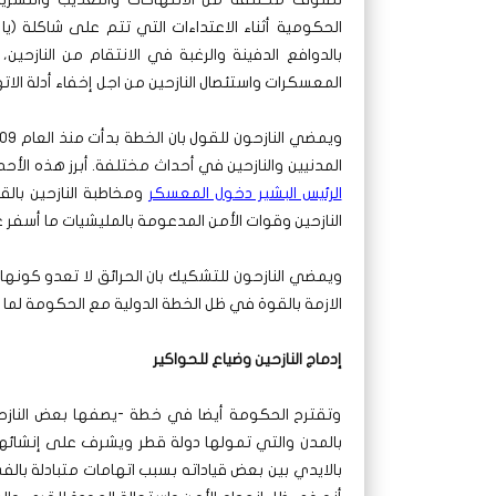
الحكومية أثناء الاعتداءات التي تتم على شاكلة (يا
بالدوافع الدفينة والرغبة في الانتقام من النازح
المعسكرات واستئصال النازحين من اجل إخفاء أدلة الاته
المدنيين والنازحين في أحداث مختلفة. أبرز هذه ال
الرئيس البشير دخول المعسكر
ومخاطبة النازحين بالق
النازحين وقوات الأمن المدعومة بالمليشيات ما أسف
ويمضي النازحون للتشكيك بان الحرائق لا تعدو كونها
الازمة بالقوة في ظل الخطة الدولية مع الحكومة لما
إدماج النازحين وضياع للحواكير
وتقترح الحكومة أيضا في خطة -يصفها بعض النازحون
بالمدن والتي تمولها دولة قطر ويشرف على إنشائها 