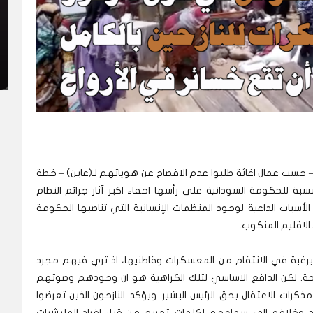
 حسب عمال اغاثة طلبوا عدم الافصاح عن هوياتهم لـ(عاين) – خطة
بة للحكومة السودانية على رأسها اخفاء اكبر آثار جرائم النظام
الأسباب الداعية لوجود المنظمات الإنسانية التي تناصبها الحكومة
الاقليم المنكوب.
وبرغبة في الانتقام من المعسكرات وقاطنيها، اذ تري فيهم مجرد
حة. لكن الدافع الاساسي لتلك الكراهية هو ان وجودهم وصوتهم
رات الاعتقال بحق الرئيس البشير. ويؤكد النازحون الذين تعرضوا
د وخلافه الى سماعهم لكلمات تجريح من قبل افراد المليشيات