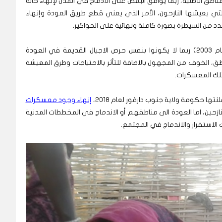
اطق الاصلية، ربما يوافق البعض على الادماج في المدن لإنهاء حالة
لتي يعيشها النازحون، الأمر الذي يعني قطع طريق العودة وإنهاء
 من السيطرة بصورة كاملة ونهائية على الحواكير.
ويرى خبراء ان الاجيال الجديدة من النازحين (منذ العام 2003) ربما لا يكونوا بنفس حرص الاجيال القديمة في العودة
، الخوف من المجهول بالاضافة للتأثر بالاحتياجات وطرق المعيشة
تلك المعسكرات.
تها حكومة ولاية جنوب دارفور لعام 2018،
إنهاء وجود معسكرات
نازحين، اما العودة الى مناطقهم أو الاندماج في المخططات المدنية
 الاستقرار والاندماج في المجتمع.