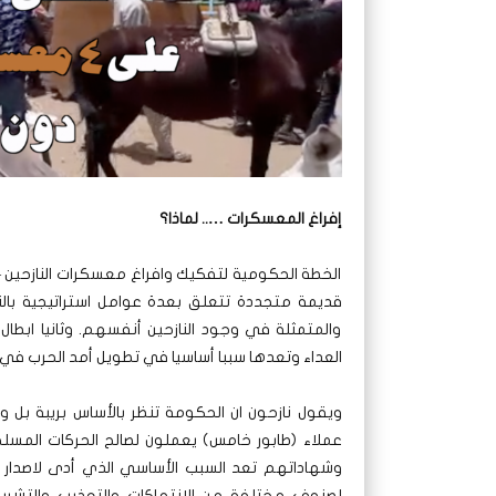
إفراغ المعسكرات ….. لماذا؟
الخطة الحكومية لتفكيك وافراغ معسكرات النازحين –
قديمة متجددة تتعلق بعدة عوامل استراتيجية بالنس
والمتمثلة في وجود النازحين أنفسهم. وثانيا ابطال 
العداء وتعدها سببا أساسيا في تطويل أمد الحرب في 
ويقول نازحون ان الحكومة تنظر بالأساس بريبة بل 
عملاء (طابور خامس) يعملون لصالح الحركات المسل
وشهاداتهم تعد السبب الأساسي الذي أدى لاصدار مذك
لصنوف مختلفة من الانتهاكات والتعذيب والتشري