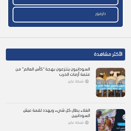
دارفور
الأكثر مشاهدة
السودانيون ينتزعون بهجة “كأس العالم” من
عتمة أزمات الحرب
شبكة عاين
الغلاء يطال كل شيء ويهدد لقمة عيش
السودانيين
شبكة عاين