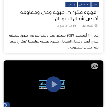
أخبار
أفلام عاين
وثائقيات
“قهوة فكري”.. جبهة وعي ومقاومة
أقصى شمال السودان
شبكة عاين
قبل 3 سنوات
عاين- 11 أغسطس 2023 يحتضن مبنى متواضع في سوق منطقة
عبري أقصى شمال السودان، قهوة صغيرة لصاحبها “فكري حسن
طه” تقدم المشروب...
شا