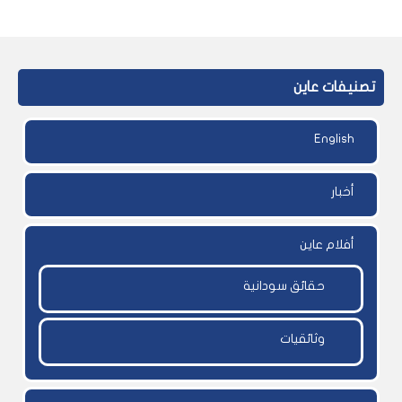
تصنيفات عاين
English
أخبار
أفلام عاين
حقائق سودانية
وثائقيات