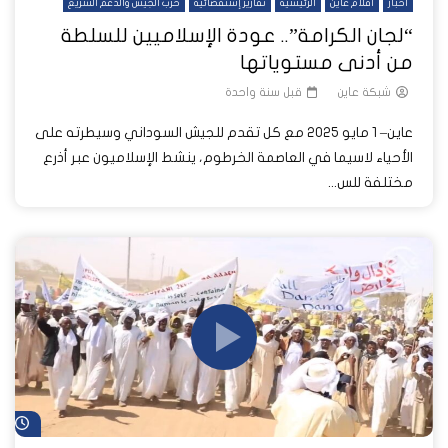
أخبار
أفلام عاين
الرئيسية
تقارير إستقصائية
حرب الجيش والدعم السريع
“لجان الكرامة”.. عودة الإسلاميين للسلطة
من أدنى مستوياتها
شبكة عاين
قبل سنة واحدة
عاين– 1 مايو 2025 مع كل تقدم للجيش السوداني وسيطرته على
الأحياء لاسيما في العاصمة الخرطوم، ينشط الإسلاميون عبر أذرع
مختلفة للس...
شا