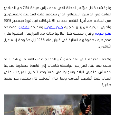
ونُوقشت خلال مؤتمر العدالة الذي هدف إلى صياغة (16) من المبادئ
العامة في الدستور الانتقالي الذي سيوقع عليه المدنيين والعسكريين
في السادس من أبريل القادم عدد من الانتهاكات قبل ثورة ديسمبر 2018
وأخرى تاريخية من بينها مجزرة
جنوب طوكر
ومذبحة
الضعين
، ومذبحة
عنبر جودة
وهي مذبحة قتل خلالها مئات من المزارعين احتجوا على
عدم صرف حقوقهم المالية في فبراير عام 1956 إبان حكومة إسماعيل
الأزهري.
وهذه المذبحة التي تعد ضمن أبرز المذابح عقب الاستقلال هذا البلد
جاءت بعد نقل المزارعين بواسطة شاحنات إلى قاعدة عسكرية بمدينة
كوستي جنوبي البلاد وسجنوا في مستودع لتخزين المبيدات حتى
الصباح لفظ أغلبهم أنفاسه ونجا اثنان أحدهم كان يتنفس عبر فتحة
صغيرة.