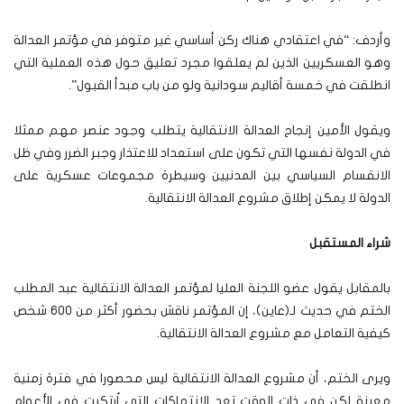
وأردف: “في اعتقادي هناك ركن أساسي غير متوفر في مؤتمر العدالة
وهو العسكريين الذين لم يعلقوا مجرد تعليق حول هذه العملية التي
انطلقت في خمسة أقاليم سودانية ولو من باب مبدأ القبول”.
ويقول الأمين إنجاح العدالة الانتقالية يتطلب وجود عنصر مهم ممثلا
في الدولة نفسها التي تكون على استعداد للاعتذار وجبر الضرر وفي ظل
الانقسام السياسي بين المدنيين وسيطرة مجموعات عسكرية على
الدولة لا يمكن إطلاق مشروع العدالة الانتقالية.
شراء المستقبل
بالمقابل يقول عضو اللجنة العليا لمؤتمر العدالة الانتقالية عبد المطلب
الختم في حديث لـ(عاين)، إن المؤتمر ناقش بحضور أكثر من 600 شخص
كيفية التعامل مع مشروع العدالة الانتقالية.
ويرى الختم، أن مشروع العدالة الانتقالية ليس محصورا في فترة زمنية
معينة لكن في ذات الوقت تعد الانتهاكات التي اُرتكبت في الأعوام