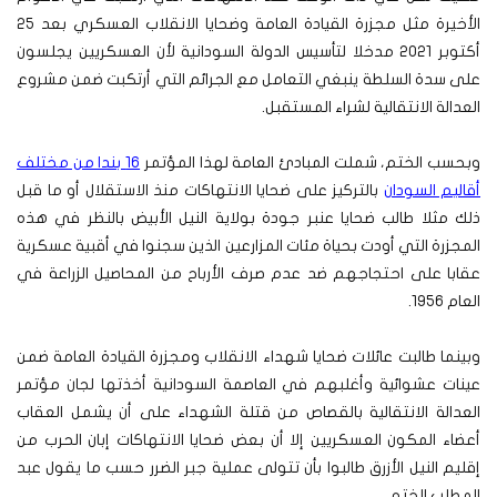
الأخيرة مثل مجزرة القيادة العامة وضحايا الانقلاب العسكري بعد 25
أكتوبر 2021 مدخلا لتأسيس الدولة السودانية لأن العسكريين يجلسون
على سدة السلطة ينبغي التعامل مع الجرائم التي أرتكبت ضمن مشروع
العدالة الانتقالية لشراء المستقبل.
وبحسب الختم، شملت المبادئ العامة لهذا المؤتمر
16 بندا من مختلف
أقاليم السودان
بالتركيز على ضحايا الانتهاكات منذ الاستقلال أو ما قبل
ذلك مثلا طالب ضحايا عنبر جودة بولاية النيل الأبيض بالنظر في هذه
المجزرة التي أودت بحياة مئات المزارعين الذين سجنوا في أقبية عسكرية
عقابا على احتجاجهم ضد عدم صرف الأرباح من المحاصيل الزراعة في
العام 1956.
وبينما طالبت عائلات ضحايا شهداء الانقلاب ومجزرة القيادة العامة ضمن
عينات عشوائية وأغلبهم في العاصمة السودانية أخذتها لجان مؤتمر
العدالة الانتقالية بالقصاص من قتلة الشهداء على أن يشمل العقاب
أعضاء المكون العسكريين إلا أن بعض ضحايا الانتهاكات إبان الحرب من
إقليم النيل الأزرق طالبوا بأن تتولى عملية جبر الضرر حسب ما يقول عبد
المطلب الختم.