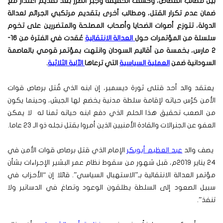
بين مطالب القصاص، وكشف الحقيقة وجبر الضرر بعد تقديم اعتذار مع
ضمان عدم تكرار القتل، ومطالب أخرى بتقديم مرتكبي الجرائم لعدالة
الدولة، تتوزع أصوات الضحايا وأصحاب المصلحة والمتضررين على تخوم
سلسلة من المؤتمرات حول
العدالة الانتقالية
عُقدت في الفترة من 16-
2 مارس، بخمسة من أقاليم السودان وانتهت بمؤتمر قومي بالعاصمة
السودانية ضمن
العملية السياسية
التي ترعاها
الآلية الثلاثية
.
يعتقد والد أحد قتلى ثورة ديسمبر، إن ابنه الذي قُتل برصاص قوات
الأمن كرّس حياته لإقامة سلطة مدنية يخضع لها الجيش، وحينما يكون
من الصعب تحقيق هذا الحلم الذي دفع ابنه حياته ثمنا له لا يمكن
العفو عن الجنرالات والقادة الأمنيين الذين أمروا بقتل نجله ذو الـ 23 عاما.
يصف والد
عبد العظيم أبوبكر
الإمام الذي قتل برصاص قوات الأمن في
24 يناير 2019م، قبل شهور من سقوط نظام عمر البشير الإجراءات بشأن
مؤتمر العدالة الانتقالية بـ”الاستهبال السياسي”. قائلا إن “الأحزاب في
سبيل الصعود إلى السلطة يطلقون الوعود وتصاغ في الدساتير ولا
تنفذ”.