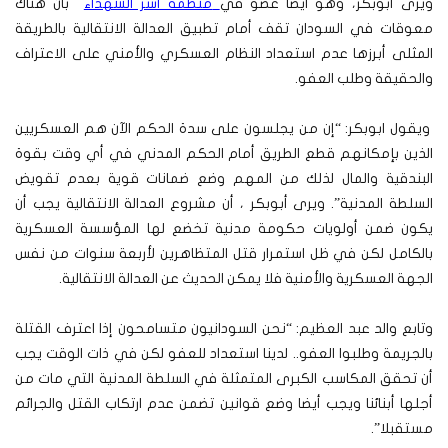
ويرى أبوبكر، وهو ايضاً عضو في
منظمة أسر الشهداء
بأن هناك
معوقات في السودان تقف أمام تطبيق العدالة الانتقالية بالطريقة
المثلى أبرزها عدم استعداد النظام العسكري والأمني على الاعتراف
والحقيقة وطلب العفو.
ويقول ابوبكر: “إن من يجلسون على سدة الحكم الآن هم العسكريين
الذين بإمكانهم قطع الطريق أمام الحكم المدني في أي وقت بقوة
البندقية والمال لذلك من المهم وضع ضمانات قوية بعدم تقويض
السلطة المدنية”.
ويرى أبوبكر ، أن مشروع العدالة الانتقالية يجب أن
يكون ضمن أولويات حكومة مدنية تخضع لها المؤسسة العسكرية
بالكامل لكن في ظل استمرار قتل المتظاهرين لأربعة سنوات من نفس
الجهة العسكرية والأمنية فلا يمكن الحديث عن العدالة الانتقالية.
وتابع والد عبد العظيم: “نحن السودانيون متسامحون إذا اعترف القتلة
بالجريمة وطلبوا العفو.. لدينا استعداد للعفو لكن في ذات الوقت يجب
أن تحقق المكاسب الكبرى المتمثلة في السلطة المدنية التي مات من
أجلها أبنائنا ويجب أيضا وضع قوانين تضمن عدم ارتكاب القتل والجرائم
مستقبلا”.