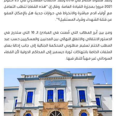
وبعد سقوط النظام في 2019 وبعد الانقلاب العسكري في 25 أكتوبر
2021 مرورا بمجزرة القيادة العامة. وقال إن “هذه القضايا تتطلب التعامل
مع أولياء الدم مباشرة والانخراط في حوارات جدية هل بالإمكان العفو
عن قتلة الشهداء وشراء المستقبل؟”.
ومن بين أبرز المطالب التي ضُمنت في المبادئ الـ 16 التي ستدرج في
الدستور الانتقالي والاتفاق النهائي بين المدنيين والعسكريين حسب عبد
المطلب الختم تسليم مطلوبي المحكمة الجنائية إلى جانب إحالة بعض
الملفات الخاصة بانتهاكات ثورة ديسمبر إلى المحاكم الدولية لأن القضاء
السوداني غير مهيأ للنظر فيها.