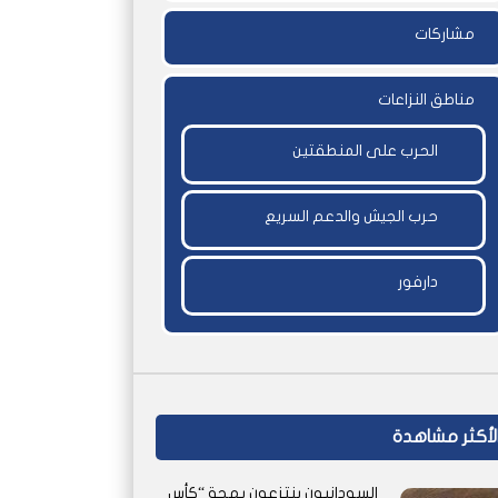
مشاركات
مناطق النزاعات
الحرب على المنطقتين
حرب الجيش والدعم السريع
دارفور
لأكثر مشاهدة
السودانيون ينتزعون بهجة “كأس