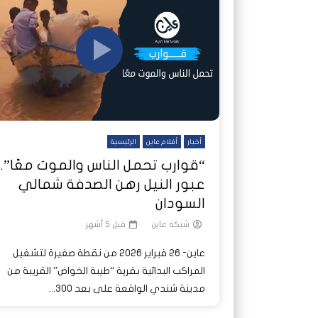
شاهد لاحقا
شاهد لاحقا
عملتان وتطبيق مصرفي واحد.. كيف
عملتان وتطبيق مصرفي واحد.. كيف
تصدر ا
هجمات 
تشظى النظام المصرفي في حرب
تشظى النظام المصرفي في حرب
على خط
ديون ا
السودان؟
السودان؟
أخبار
أفلام عاين
الرئيسية
“قوارب تحمل الناس والموت معًا”..
عبور النيل رهن الصدفة شمالي
السودان
شبكة عاين
قبل 5 أشهر
عاين- 26 فبراير 2026 من نقطة صغيرة لتشغيل
المراكب البدائية بقرية “طيبة الخواض” القريبة من
مدينة شندي الواقعة على بعد 300...