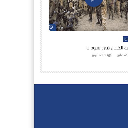
شاهد لاحقاً
ين
أفلام عاين
 القتال في سودانا
رانيا مأمون: الثمن 
ة عاين
1.6 مليون
شبكة عاين
1.5 مليون