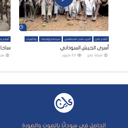
شاهد لاحقاً
شاهد لاحقاً
أفلام عاين
الحرب على المنطقتين
سياسة وإقتصاد
وثائقيات
أفلام عا
لقين
أسرى الجيش السوداني
ساحات
شبكة عاين
3.2 مليون
شبك