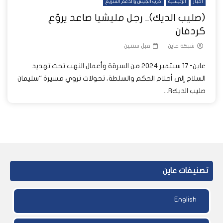
أخبار
الرئيسية
حرب الجيش والدعم السريع
(صليب الديك).. رجل مليشيا صاعد يروّع
كردفان
شبكة عاين
قبل سنتين
عاين- 17 سبتمبر 2024 من السرقة وأعمال النهب تحت تهديد
السلاح إلى أحلام الحكم والسلطة، تحولات تروي مسيرة “سليمان
صليب الديكR...
تصنيفات عاين
English