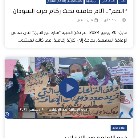
أخبار
أفلام عاين
الرئيسية
حرب الجيش والدعم السريع
“الصم”.. آلام صامتة تحت ركام حرب السودان
شبكة عاين
قبل سنتين
عاين- 20 يونيو 2024 لم تكن الصبية “سارة نور الدين” التي تعاني
الإعاقة السمعية، بحاجة إلى كارثة إضافية، فما كانت تعيشه...
شا
أفلام عاين
ذوو الإعاقة ضد الانقلاب