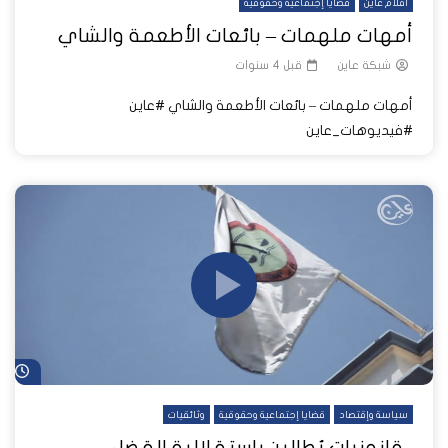
أفلام عاين
قضايا إجتماعية وحقوقية
أمهات ملهمات – بائعات الأطعمة والشاي
شبكة عاين
قبل 4 سنوات
أمهات ملهمات – بائعات الأطعمة والشاي #عاين
#فيديوهات_عاين
شا
سياسة وإقتصاد
قضايا إجتماعية وحقوقية
وثائقيات
قانونيات يُطالبن باستقلالية القضاء