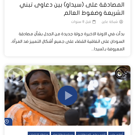
المصادقة على (سيداو) بين دعاوى تبني
الشريعة وضغوط العالم
شبكة عاين
قبل 8 سنوات
بدأت في الاونة الاخيرة جولة جديدة من الجدل بشأن مصادقة
السودان على اتفاقية القضاء على جميع أشكال التمييز ضد المرأة،
المعروفة بـ(سيدا...
شا
أفلام عاين
الحرب على المنطقتين
سياسة وإقتصاد
مناطق النزاعات