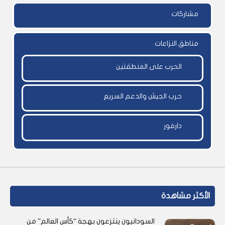
مشاركات
مناطق النزاعات
الحرب على المنطقتين
حرب الجيش والدعم السريع
دارفور
الأكثر مشاهدة
السودانيون ينتزعون بهجة “كأس العالم” من