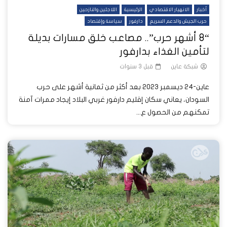
أخبار
الانهيار الاقتصادي
الرئيسية
اللاجئين والنازحين
حرب الجيش والدعم السريع
دارفور
سياسة وإقتصاد
“8 أشهر حرب”.. مصاعب خلق مسارات بديلة
لتأمين الغذاء بدارفور
شبكة عاين
قبل 3 سنوات
عاين-24 ديسمبر 2023 بعد أكثر من ثمانية أشهر على حرب
السودان، يعاني سكان إقليم دارفور غربي البلاد إيجاد ممرات آمنة
تمكنهم من الحصول ع...