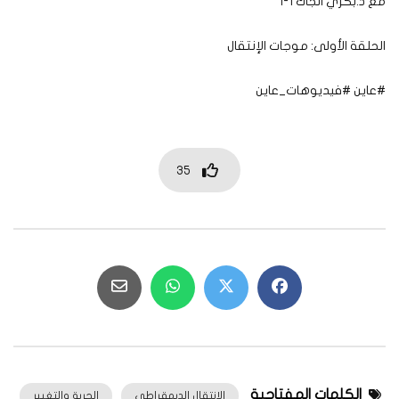
مع د.بكري الجاك 1-1
الحلقة الأولى: موجات الإنتقال
#عاين #فيديوهات_عاين
35
الكلمات المفتاحية
الانتقال الديمقراطي
الحرية والتغيير