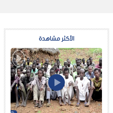
اﻷكثر مشاهدة