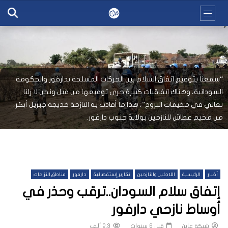
“سمعنا بتوقيع اتفاق السلام بين الحركات المسلحة بدارفور والحكومة
السودانية، وهناك اتفاقيات كثيرة جرى توقيعها من قبل ونحن لا زلنا
نعاني في مخيمات النزوح”، هذا ما أفادت به النازحة خديجة جبريل أبكر،
من مخيم عطاش للنازحين بولاية جنوب دارفور.
أخبار
الرئيسية
اللاجئين والنازحين
تقارير إستقصائية
دارفور
مناطق النزاعات
إتفاق سلام السودان..ترقب وحذر في
أوساط نازحي دارفور
شبكة عاين
قبل 6 سنوات
2.3 ألف