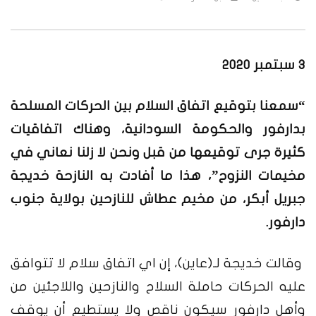
3 سبتمبر 2020
“سمعنا بتوقيع اتفاق السلام بين الحركات المسلحة
بدارفور والحكومة السودانية، وهناك اتفاقيات
كثيرة جرى توقيعها من قبل ونحن لا زلنا نعاني في
مخيمات النزوح”، هذا ما أفادت به النازحة خديجة
جبريل أبكر، من مخيم عطاش للنازحين بولاية جنوب
دارفور.
وقالت خديجة لـ(عاين)، إن اي اتفاق سلام لا تتوافق
عليه الحركات حاملة السلاح والنازحين واللاجئين من
وأهل دارفور سيكون ناقص ولا يستطيع أن يوقف