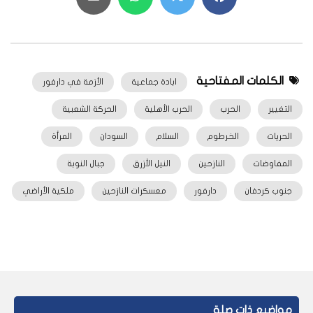
الكلمات المفتاحية
ابادة جماعية
الأزمة في دارفور
التغيير
الحرب
الحرب الأهلية
الحركة الشعبية
الحريات
الخرطوم
السلام
السودان
المرأة
المفاوضات
النازحين
النيل الأزرق
جبال النوبة
جنوب كردفان
دارفور
معسكرات النازحين
ملكية الأراضي
مواضيع ذات صلة