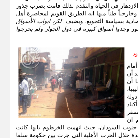
ويعتقد أن الحكومة لا تريد لأهل الهامش الازدهار في الحياة والتقدم لذلك قامت بضرب جذور 
سوق ليبيا واستهدفت كبار التجار داخلياً وخارجياً ظناً منها انه الطريق القويم لمحاصرة أهل 
ادية بسياسة التجويع. ويضيف “
لكن ابواب الأسواق 
مشرعة امام الناس فأبناء الهامش ودارفور وجدوا أسواق كبيرة في دول الجوار ولم يخرجوا 
د 
إذن الإستهداف الذي قام به النظام وضع أمام 
التجار من إقليم دارفور خيارات ضئيلة، بعد أن 
تم إغراقهم بديون وضرائب وجبايات، إما أن 
يتركوا مهنة التجارة في السودان و سوق ليبيا، 
فمنهم من إتجه للعمل التجاري في دولة 
جنوب السودان، بل فضَل بعضهم ضرب أكباد 
الأرض بحثاً عن رزقهم في مكان آخر بالسفر 
إلى الصين، ومع ذلك كما يقول أحدهم ان 
السلطات السودانية لاحقتهم سواء في جنوب السودان، حيث اتهمت الخرطوم بانها كانت 
وراء المذبحة التي ارتكبت في ولاية الوحدة خلال الحرب الأهلية التي جرت بين حكومة سلفا 