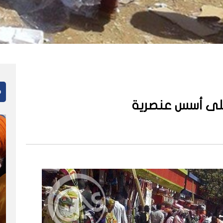
م
على أسس عنصرية