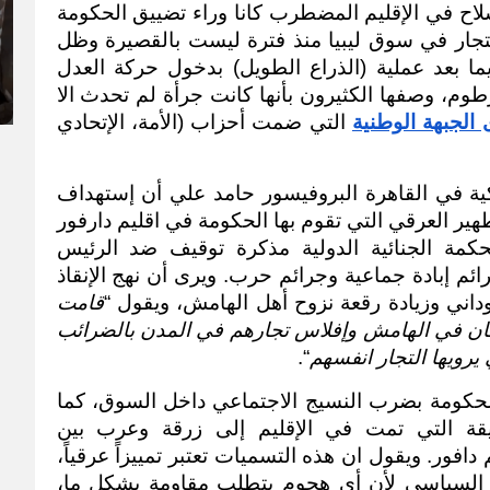
 والحركات الثورية التي حملت السلاح في الإقليم المضطرب كانا وراء تضييق الحكومة 
وإستهدافها بشكل ممنهج لصغار وكبار التجار في سوق ليبيا منذ فترة ليست بالقصيرة وظل 
الاستهداف مستمراً بشكل ممنهج لا سيما بعد عملية (الذراع الطويل) بدخول حركة العدل 
والمساواة في العام 2008 العاصمة الخرطوم، وصفها الكثيرون بأنها كانت جرأة لم تحدث الا 
الجبهة الوطنية
 التي ضمت أحزاب (الأمة، الإتحادي 
يعتقد أستاذ الاقتصاد في الجامعة الامريكية في القاهرة البروفيسور حامد علي أن إستهداف 
تجار سوق ليبيا لا ينفصل عن عمليات التطهير العرقي التي تقوم بها الحكومة في اقليم دارفور 
منذ العام 2003، وبسببها أصدرت المحكمة الجنائية الدولية مذكرة توقيف ضد الرئيس 
السوداني عمر البشير لاتهامه بارتكاب جرائم إبادة جماعية وجرائم حرب. ويرى أن نهج الإنقاذ 
اني وزيادة رقعة نزوح أهل الهامش، ويقول “
قامت 
الحكومة بعملية متوازية وهي ضرب السكان في الهامش وإفلاس تجارهم في المدن بالضرائب 
يرويها التجار انفسهم
“.
وفي الاسواق كسوق ليبيا ايضاً ابتدرت الحكومة بضرب النسيج الاجتماعي داخل السوق، كما 
انها قامت بتصنيف التجار بذات الطريقة التي تمت في الإقليم إلى زرقة وعرب بين 
الدافوريين، وإلى غرابة وجلابة خارج إقليم دافور. ويقول ان هذه التسميات تعتبر تمييزاً عرقياً، 
وشجع بعض التجار للدخول في النشاط السياسي لأن أي هجوم يتطلب مقاومة بشكل ما، 