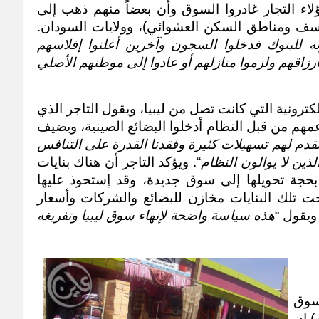
السودان وبسبب الضرائب فإن غالب هؤلاء التجار غادروا السوق وأن بعضاً منهم ذهب إلى 
أسواق أخرى في أحياء (مايو، والحاج يوسف ومناطق السكن العشوائي)، وولايات السودان. 
هناك من تعسر في سداد ديونه للبنوك فدخلوا السجون وآخرين أعلنوا إفلاسهم 
ويعيشون حياة صعبة للغاية بعد أن فقدوا أرزاقهم ولزموا منازلهم أو عادوا إلى موطنهم الأصلي 
والمربع السادس يضم محلات للاجهزة الإلكترونية التي كانت تصل من ليبيا، ويقول التاجر الذي 
فضل حجب اسمه لـ (عاين) ان تجار تم دعمهم من قبل النظام أدخلوا البضائع الصينية، ويضيف 
الحكومة تخفض لهؤلاء التجار الضرائب وتقدم لهم تسهيلات كثيرة وفقدنا القدرة على التنافس 
ذين لا يوالون النظام
“. ويؤكد التاجر أن هناك بنايات 
جديدة تقع شمال السوق تم تخطيطها بحجة تحويلها إلى سوق جديدة، وقد إستحوذ عليها 
التجار الذين تدعمهم الحكومة وقد أصبحت تلك البنايات مخازن للبضائع والشركات وأسعار 
ويقول “
هذه سياسة واضحة لإنهاء سوق ليبيا وتفريغه 
يقول أحمد النفيدي أحد قدامى تجار سوق 
ليبيا وهو من أبناء الولاية الشمالية لـ(عاين) ان 