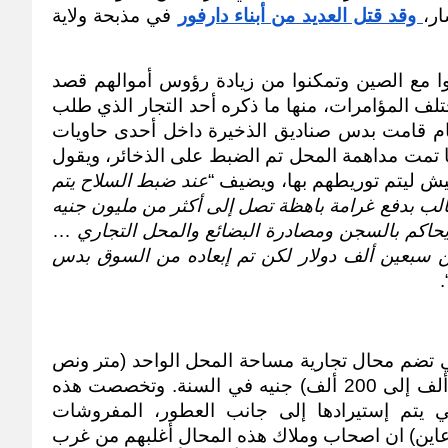
ر،
 وقد قتل العديد من أبناء دارفور
 في مذبحة ولاية 
بعض التجار من أبناء دارفور الذين تعاملوا مع الصين وتمكنوا من زيادة رؤوس أموالهم قصد 
النظام على إخراجهم من السوق عبر مختلف المؤامرات، منها ما ذكره أحد التجار الذي طلب 
عدم الكشف عن اسمه بأن عناصر النظام قامت بدس صناديق الذخيرة داخل أحدى حاويات 
البضائع التي إستوردها أحد التجار. وعندما تمت مداهمة المحل تم الضبط على الذخائر، ويقول 
ش ليتم توريطهم بها، ويضيف “
عند ضبط السلاح يتم 
إتهامه بأنه عميل للمعارضة المسلحة ويطالب بدفع غرامة باهظة تصل إلى أكثر من مليون جنيه 
يحاكم بالسجن ومصادرة البضائع والمحل التجاري
 … 
أعرف أحد التجار كان رأس ماله أكثر من سبعين ألف دولار لكن تم إبعاده من السوق بدس 
“.
وينقسم سوق ليبيا إلى ثلاث مربعات التي تضم محال تجارية مساحة المحل الواحد (متر ونص 
المتر مربع) ويتراوح إيجاره ما بين (180 ألف إلى 200 ألف) جنيه في السنة. وتخصصت هذه 
المحال بتجارة الملبوسات الجاهزة التي يتم إستيرادها إلى جانب العطور، المفروشات 
والكريمات وغيرها، ويقول أحد التجار لـ (عاين) ان اصحاب وملاك هذه المحال أغلبهم من غرب 