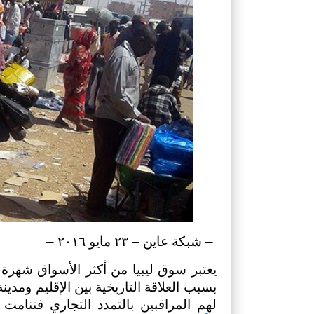
 – شبكة عاين – ٢٣ مايو ٢٠١٦ – 
لهم المراقبين بالتمدد التجاري فتنام