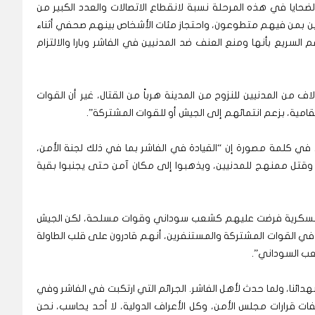
حايا في هذه المرحلة نسبة لانقطاع الاتصالات والعدد الكبير من
نيين بمن فيهم متطوعون، واحتجاز مئات الأشخاص بينهم صحفي أثناء
السريع بأنها ومنع العنف ضد المدنيين في الفاشر وبارا والالتزام
من المدنيين للنزوح من المدينة هرباً من القتال، غير أن القوات
تقامية، بزعم انتمائهم إلى الجيش أو للقوات المشتركة”.
، في كلمة مصورة إن “القيادة في الفاشر بما في ذلك لجنة الأمن،
 وقتل ممنهج للمدنيين، ويذهبوا إلى مكان آمن حتى يجنبوا بقية
ت العسكرية فرضت عليهم كشعب سوداني وقوات مسلحة، لكن الجيش
 في القوات المشتركة والمستنفرين، أنهم قادرون على قلب الطاولة
عب السوداني”.
دائنا، ولما حدث لأهل الفاشر. الجرائم التي ارتكبت في الفاشر وفي
 قرارات مجلس الأمن، وكل الأعراف الدولية، لا أحد يحاسب، نحن