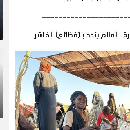
_____________________
.. العالم يندد بـ(فظائع) الفاشر