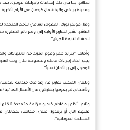
فظائع، بما في ذلك إعدامات بإجراءات موجزة، بعد سي
ومدينة بارا في ولاية شمال كردفان في الأيام الأخيرة.
وقال فولكر تورك، المفوض السامي للأمم المتحدة ل
الفاشر، تشير التقارير الأولية إلى وضع بالغ الخطورة
للمشاة التابعة للجيش”.
وأضاف: “يتزايد خطر وقوع المزيد من الانتهاكات والف
يجب اتخاذ إجراءات عاجلة وملموسة على وجه السرعة
الوصول إلى بر الأمان نسبياً”.
وتلقى المكتب تقارير عن إعدامات ميدانية لمدنيين 
ولأشخاص لم يعودوا يشاركون في الأعمال العدائية (عاج
وتابع “تُظهر مقاطع فيديو مؤلمة متعددة تلقتها مف
عليهم النار، أو يرقدون قتلى، محاطين بمقاتلي 
المسلحة السودانية”.