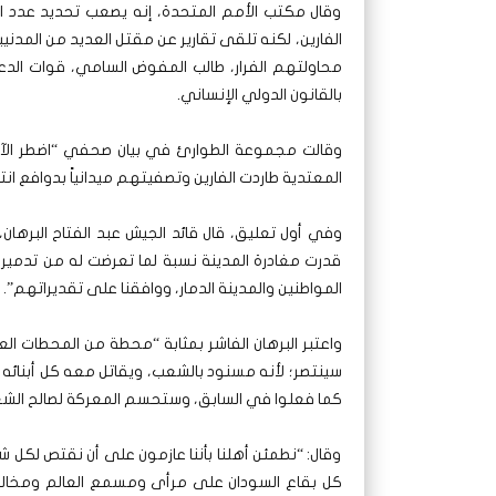
وقال مكتب الأمم المتحدة، إنه يصعب تحديد عدد الض
الفارين، لكنه تلقى تقارير عن مقتل العديد من المد
محاولتهم الفرار، طالب المفوض السامي، قوات الدعم 
بالقانون الدولي الإنساني.
وقالت مجموعة الطوارئ في بيان صحفي “اضطر الآلاف 
المعتدية طاردت الفارين وتصفيتهم ميدانياً بدوافع ان
وفي أول تعليق، قال قائد الجيش عبد الفتاح البرهان
قدرت مغادرة المدينة نسبة لما تعرضت له من تدمير
المواطنين والمدينة الدمار، ووافقنا على تقديراتهم”.
واعتبر البرهان الفاشر بمثابة “محطة من المحطا
سينتصر؛ لأنه مسنود بالشعب، ويقاتل معه كل أبنائه
كما فعلوا في السابق، وستحسم المعركة لصالح الش
وقال: “نطمئن أهلنا بأننا عازمون على أن نقتص لكل شه
كل بقاع السودان على مرأى ومسمع العالم ومخالفات