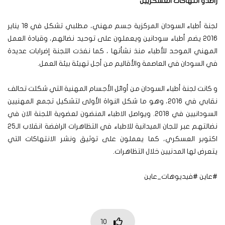
راصدو انتهاكات العسكريين
لجنة أطباء السودان المركزية جسم مهني، مطلبي تشكل في 18 يناير
2016 يضم أطباء سودانين ويعملون على توحيد نضالهم، وقيادة العمل
المهني الموحد للأطباء منذ نشأتها ، كما نفذت اللجنة إضرابات عديدة
في السودان في العاصمة والأقاليم من أجل تهيئة بيئة العمل.
و كانت لجنة أطباء السودان من أوائل الأجسام المهنية التي شكلت تحالف
نقابي في 2016، وهو ما شكل النواة الأولى لتشكيل تجمع المهنيين
السودانيين في 2018. ويواصل الاطباء المنضون لعضوية اللجنة الان في
نضالتهم عبر للجان الميدانية للاطباء في التظاهرات الرافضة انقلاب الـ25
اكتوبر العسكري، كما يعملون على توثيق ونشر الانتهاكات التي
يتعرض لها المدنيين خلال التظاهرات.
#عاين #فيديوهات_عاين
10