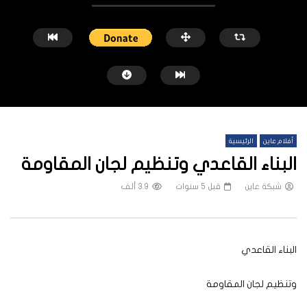
أفلام عاين
الرئيسية
البناء القاعدي وتنظيم لجان المقاومة
شبكة عاين
قبل 5 سنوات
3.9 ألف
شاهد لاحقاً
منازل الخرطوم بعد الحرب.. الترميم وحده لا
“حين تصير المعرفة بيتاَ”.. 
البناء القاعدي
يكفي
بجنوب الخرطوم
شبكة عاين
قبل 6 أشهر
شبكة عاين
قبل 6 أشهر
وتنظيم لجان المقاومة