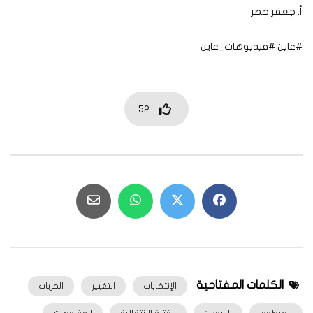
أ. جعفر خضر
#عاين #فيديوهات_عاين
52
الكلمات المفتاحية
الإنتخابات
التغيير
الحريات