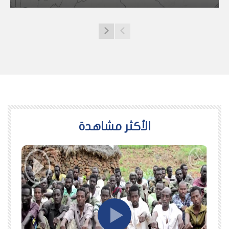
اﻷكثر مشاهدة