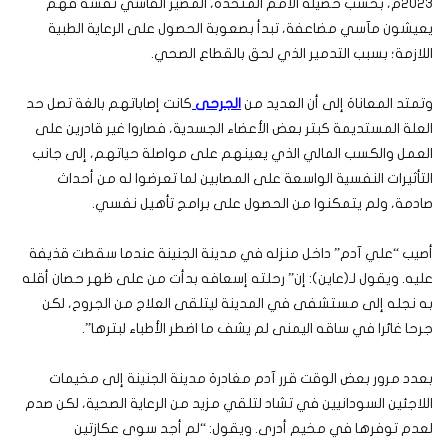
2023م، بحسب حصيلة الأمم المتحدة، المصير القاسي نفسه فهم
يعيشون مآسي مضاعفة، تبدأ بصعوبة الحصول على الرعاية الطبية
اللازمة؛ بسبب التدمير الذي لحق بالقطاع الصحي.
وتمتد المعاناة إلى أن العديد من
الجرحى
كانت إصاباتهم بالغة تصل حد
العلة المستديمة كبتر بعض الأعضاء الجسدية، فصاروا غير قادرين على
العمل والكسب المالي الذي يعينهم على مواصلة حياتهم، إلى جانب
التأثيرات النفسية الواسعة على المصابين لما تعرضوا له من أحداث
صادمة، ولم يتمكنوا من الحصول على برامج تأهيل نفسي.
أصيب “علي آدم” داخل منزله في مدينة الجنينة عندما سقطت قذيفة
عليه. ويقول لـ(عاين): إن” رحلته إسعافه بدأت من على ظهر حصان أقله
به نجله إلى مستشفى في المدينة ليتلقى العلاج من الجروح، لكن
جرحا غائرا في ساقه اليمنى لم يشف ما اضطر الأطباء لبترها”.
بعدد مرور بعض الوقت قرر آدم مغادرة مدينة الجنينة إلى مخيمات
اللاجئين السودانيين في تشاد لتلقي مزيد من الرعاية الصحية، لكن صدم
لعدم توفرها في مخيم أدرى. ويقول: “لم أجد سوى عكازتين