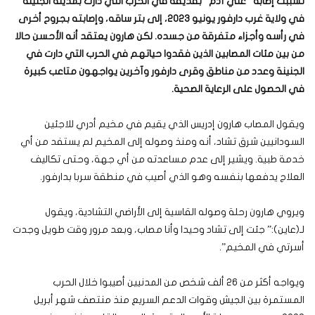
تسببت إصابة “علي آدم” بقذيفة في الحرب التي دارت بمدينة الجنينة
في ولاية غرب دارفور يونيو 2023، إلى بتر ساقه، وإصابته بجروح أخرى
في رأسه وأجزاء متفرقة من جسده. لكن هارون يعتقد أنه الأحسن حالا
من بين مئات المصابين الذين فقدوا حياتهم في الحرب التي دارت في
الجنينة وعدد من مناطق وقرى دارفور وآخرين يواجهون متاعب كبيرة
في الحصول على الرعاية الصحية
.
ويقول المصاب هارون إدريس الذي يقيم في مخيم أدري للاجئين
السودانيين شرق تشاد، أنه ومنذ وصوله إلى المخيم لم يستفد من أي
خدمة طبية. ويشير إلى عدم مساعدته من أي جهة، وحتى تكاليف
العلاج يدفعها بنفسه وهو الذي أصيب في منطقة سربا بدارفور.
ويروي هارون رحلة وصوله القاسية إلى الأراضي التشادية، ويقول
لـ(عاين):” جئت إلى تشاد وحيدا وأنا مصاب، وبعد مرور وقت طويل وجدت
أسرتي في المخيم”.
ويواجه أكثر من 26 ألف شخص من المدنيين أصيبوا خلال الحرب
المستمرة بين الجيش وقوات الدعم السريع منذ منتصف شهر أبريل