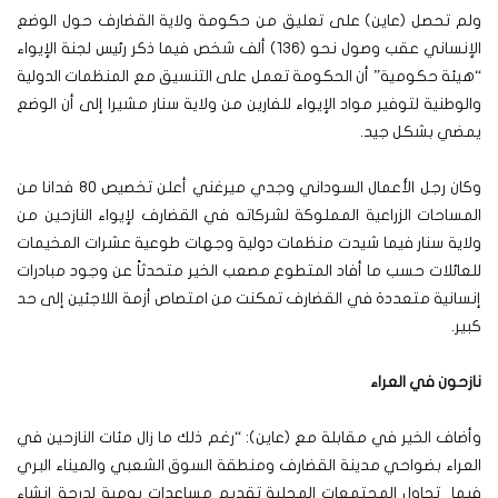
ولم تحصل (عاين) على تعليق من حكومة ولاية القضارف حول الوضع
الإنساني عقب وصول نحو (136) ألف شخص فيما ذكر رئيس لجنة الإيواء
“هيئة حكومية” أن الحكومة تعمل على التنسيق مع المنظمات الدولية
والوطنية لتوفير مواد الإيواء للفارين من ولاية سنار مشيرا إلى أن الوضع
يمضي بشكل جيد.
وكان رجل الأعمال السوداني وجدي ميرغني أعلن تخصيص 80 فدانا من
المساحات الزراعية المملوكة لشركاته في القضارف لإيواء النازحين من
ولاية سنار فيما شيدت منظمات دولية وجهات طوعية عشرات المخيمات
للعائلات حسب ما أفاد المتطوع مصعب الخير متحدثاً عن وجود مبادرات
إنسانية متعددة في القضارف تمكنت من امتصاص أزمة اللاجئين إلى حد
كبير.
نازحون في العراء
وأضاف الخير في مقابلة مع (عاين): “رغم ذلك ما زال مئات النازحين في
العراء بضواحي مدينة القضارف ومنطقة السوق الشعبي والميناء البري
فيما تحاول المجتمعات المحلية تقديم مساعدات يومية لدرجة إنشاء