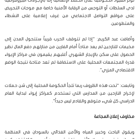
تؤثر القيود الحكومية على الخطط الإنسانية إما بالإجراءات البيروقراطية
لدى السلطات أو التوجس من الرقابة الأمنية خاصة مع موجات التحريض
على مواقع التواصل الاجتماعي من غرف إعلامية على النشطاء
والمتطوعين.
وأضافت عبد الكريم: “إذا لم تتوقف الحرب قريباً ستتحول المدن إلى
مخيمات للنازحين لم يعد متاحاً أمام الفارين من منازلهم دفع المال نظير
الحصول على سكن بالإيجار الشهري أغلبهم يقيمون في مراكز الإيواء
قدرة المجتمعات المحلية على الاستضافة لم تعد متاحة نتيجة الوضع
الاقتصادي المزري”.
وتابعت: “تحت هذه الظروف ربما تلجأ الحكومة المحلية إلى شن حملات
لإخراج النازحين من المدارس التي تستخدم كمراكز إيواء لبداية العام
الدراسي كل شيء متوقع والقادم ليس جيداً”.
مخاوف إعلان المجاعة
ويقول الباحث وخبير المياه والأمن الغذائي بالسودان في المنظمة