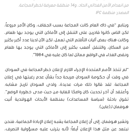
من انعدام الأمن الغذائي الحاد، و14 منطقة معرضة لخطر المجاعة.
المصدر: منظمة IPC
ويتابع “في ذاك العام كانت المجاعة بسبب الجفاف، وكان الأمر مروعاً،
لكن الناس كانوا قادرين على التنقل إلى الأماكن التي يوجد بها طعام،
وكانت هناك بعض آليات التأقلم التي تعمل، لكن الآن لدينا عدد أكبر بكثير
من السكان، والتنقل أصعب بكثير إلى الأماكن التي يوجد بها طعام
ونقص الغذاء في الواقع مماثل لما كان عليه في ١٩٨٤”.
“لم تتخذ اﻷمم المتحدة اﻹجراء اللازم لإعلان خطر المجاعة في السودان.
في وقت أن حكومة السودان صريحة جداً بشأن عدم رغبتها في إعلان
المجاعة. لقد قالوا ذلك مرات عديدة، ولدى السودان تاريخ مشابه.
وأعتقد أن آخر تحديث كان واضحًا للغاية من حيث مدى خطورة الوضع”.
تقول باحثة (سياسة المساعدات) بمنظمة الأبحاث الهولندية أنيت
هوفمان لـ(عاين).
وتشير هوفمان، إلى أن إعلان المجاعة يشبه إعلان الإبادة الجماعية، فنحن
نبتعد عن مثل هذا الإعلان أيضاً؛ لأنه يترتب عليه مسؤولية التصرف،