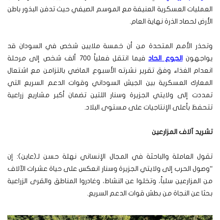
العمليات العسكرية العنيفة مع الموسم الصيفي حيث تدفن البذور باطن
الأرض لحصاد الذرة نهاية العام.
وتحذر الأمم المتحدة من أن خمسة ملايين شخص في السودان قد
يواجهون
الجوع الحاد
فيما انتقل فعلياً 700 ألف شخص إلى مرحلة
انعدام الغذاء وفق تقرير نشرته الأسبوع الماضي بالتزامن مع اشتعال
المعارك العسكرية بين الجيش السوداني وقوات الدعم السريع التي
تمددت إلى ولايتي الجزيرة وسنار اللتين تضمان أكبر مشاريع زراعية
تتحفظ بأعلى الإنتاجيات على مستوى البلاد.
تشريد آلاف المزارعين
تقول العاملة والباحثة في المجال الإنساني نهلة حسن لـ(عاين): إن
“وصول الحرب إلى ولايتي الجزيرة وسنار انعكس على حياة عشرات الآلاف
من المزارعين سلباً، وتخلوا عن النشاط، وغادروا المناطق والقرى الزراعية
بحثا عن النجاة من بطش قوات الدعم السريع.