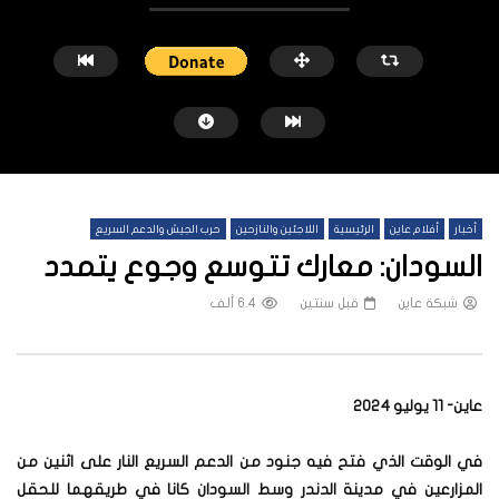
أخبار
أفلام عاين
الرئيسية
اللاجئين والنازحين
حرب الجيش والدعم السريع
السودان: معارك تتوسع وجوع يتمدد
شبكة عاين
قبل سنتين
6.4 ألف
شاهد لاحقاً
عملتان وتطبيق مصرفي واحد.. كيف
هجمات المسيرات تضع ملايي
عاين- 11 يوليو 2024
تشظى النظام المصرفي في حرب السودان؟
على خطوط النار والجوع
شبكة عاين
قبل يوم واحد
شبكة عاين
قبل أسبو
في الوقت الذي فتح فيه جنود من الدعم السريع النار على اثنين من
المزارعين في مدينة الدندر وسط السودان كانا في طريقهما للحقل