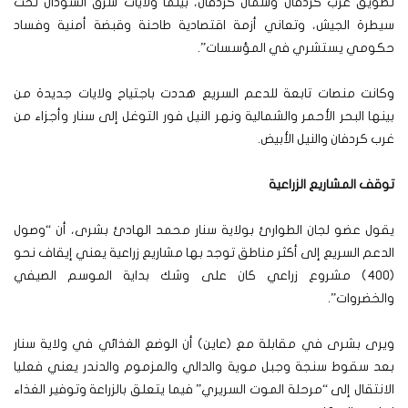
تطويق غرب كردفان وشمال كردفان، بينما ولايات شرق السودان تحت
سيطرة الجيش، وتعاني أزمة اقتصادية طاحنة وقبضة أمنية وفساد
حكومي يستشري في المؤسسات”.
وكانت منصات تابعة للدعم السريع هددت باجتياح ولايات جديدة من
بينها البحر الأحمر والشمالية ونهر النيل فور التوغل إلى سنار وأجزاء من
غرب كردفان والنيل الأبيض.
توقف المشاريع الزراعية
يقول عضو لجان الطوارئ بولاية سنار محمد الهادئ بشرى، أن “وصول
الدعم السريع إلى أكثر مناطق توجد بها مشاريع زراعية يعني إيقاف نحو
(400) مشروع زراعي كان على وشك بداية الموسم الصيفي
والخضروات”.
ويرى بشرى في مقابلة مع (عاين) أن الوضع الغذائي في ولاية سنار
بعد سقوط سنجة وجبل موية والدالي والمزموم والدندر يعني فعليا
الانتقال إلى “مرحلة الموت السريري” فيما يتعلق بالزراعة وتوفير الغذاء