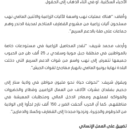
الأحياء السكنية، أو في أثناء الذهاب إلى الحقول.
وأضاف: “هناك عمليات نهب واسعة للآليات الزراعية والاثنين الماضي نهب
مسلحون آليات زراعية من مشروع القضارف المتاخم لمدينة الدندر وهم
جماعات على صلة بالدعم السريع”.
وأردف محمد شريف: “تقدر المحاصيل الزراعية في مستودعات خاصة
بالمواطنين في منطقة جبل موية وسقدي بـ 25 ألف طن من الحبوب
جميعها تتعرض إلى نهب واسع من قوات الدعم السريع التي دخلت
البلدة نهاية يونيو الماضي بانهيار مفاجئ لقوات الجيش”.
ويقول شريف: “تحولت حياة نحو مليون مواطن في ولاية سنار إلى
جحيم بفقدان عشرات الآلاف من العمال الزراعيين وقطاع والخضروات
والفواكه لعملهم ومصادر الدخل المالي ومتطلبات المعيشة في
مناطقهم، كما أن الحرب ألحقت الضرر بـ 150 ألف نازح لجأوا إلى الولاية
من الخرطوم والجزيرة، ونزحوا مجددا إلى القضارف وكسلا والدمازين”.
تضييق على العمل الإنساني