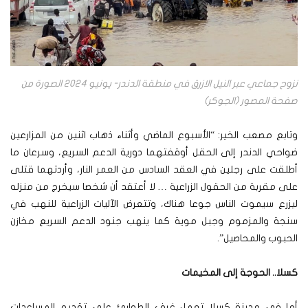
نزوح جماعي عبر النيل الازرق في منطقة الدندر- يونيو 2024 الصورة من
صفحة المصور (الجوكر)
وتابع مصعب الخير: “الأسبوع الماضي وأثناء ذهاب اثنين من المزارعين
ضواحي الدندر إلى الحقل أوقفتهما دورية الدعم السريع، وسرعان ما
أطلقت على رجلين في العقد السادس من العمر النار، وأردتهما قتلى
على مقربة من الحقول الزراعية … لا أعتقد أن شخصا سيخرج من منزله
ليزرع سيموت الناس جوعا هناك، وتتعرض الآليات الزراعية للنهب في
سنجة والمزموم وجبل موية كما ينهب جنود الدعم السريع مخازن
الحبوب والمحاصيل”.
كسلا.. الحوجة إلى المخيمات
أما في مدينة كسلا تعمل غرف الطوارئ على تقديم المساعدات