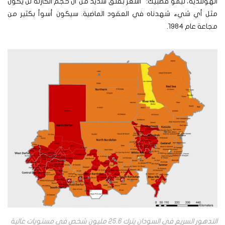
الهولندية، تيمو قصبيك: “أشعر بقلق شديد من أن حجم الكارثة لن يكون
مثل أي شيء شهدناه في العقود الماضية. سيكون أسوأ بكثير من
مجاعة عام ١٩٨٤.
التدهور السريع في السودان يترك 25.6 مليون شخص في مستويات عالية