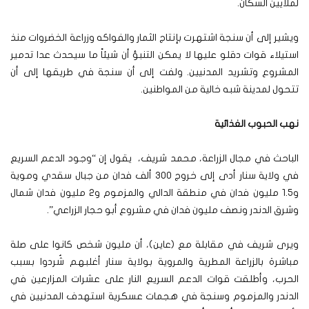
لملايين السكان.
ويشير إلى أن سنجة اشتهرت بإنتاج الثمار والفواكه وزراعة الخضروات منذ
استيلاء قوات دقلو عليها لا يمكن التنبؤ أن شيئاً ما سيحدث عدا تدمير
المشروع وتشريد المدنيين. ولفت إلى أن سنجة في طريقها إلى أن
تتحول لمدينة شبه خالية من المواطنين.
نهب الحبوب الغذائية
الباحث في مجال الزراعة، محمد شريف، يقول إن “وجود الدعم السريع
في ولاية سنار أدى إلى خروج 300 ألف فدان من جبال سقدي وموية
و1.5 مليون فدان في منطقة الدالي والمزموم و2 مليون فدان شمال
وشرق الدندر ونصف مليون فدان في مشروع أبو حجار الزراعي”.
ويرى شريف في مقابلة مع (عاين)، أن مليون شخص كانوا على صلة
مباشرة بالزراعة المطرية والمروية بولاية سنار أغلبهم شُردوا بسبب
الحرب، وأطلقت قوات الدعم السريع النار على عشرات المزارعين في
الدندر والمزموم وسنجة في هجمات عسكرية استهدف المدنيين في