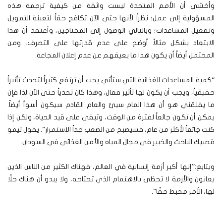
وأخشى أن الأمم المتحدة ليست واثقة من كيفية ترجمة هذه
المسؤولية إلى عمل؛ نظراً لأنها حتى الآن تكافح حقاً لتعبئة التمويل
وتفعيل المساعدات؛ وبالتالي الوصول إلى المحتاجين، وأعتقد أن هذا
الابتعاد يشكل مثالاً أوضح على عدم قدرتها على التصرف، ومن
المحتمل أيضاً أن يكون هذا ما يعيقهم عن عدم إعلان المجاعة.
“كمية المساعدات الغذائية التي ستأتي يجب أن ترتفع كثيراً لتحدث تأثيراً
حقيقياً، ويجب أن يكون لها تأثير فعال، وهذا كان تحدياً حتى الآن لذا فإن
ما يقلقني هو أن هذا العام سيئ والعام القادم سيكون أسوأ أيضاً.
يمكن أن تكون جائعاً لفترة من الوقت، وتبقى على قيد الحياة، ولكن إذا
كنت جائعاً لأكثر من عام، فسيصبح من الصعب جداً الاستمرار”. يقول تيمو
قصبيك الباحث والخبير في مجال المياه والأمن الغذائي في السودان.
ويتابع:”إنها أكبر أزمة إنسانية في العالم، فهناك الكثير من الناس الذين
يعانون والأزمة لا تحظى بالاهتمام الذي تحتاجه، ولا يبدو أن هناك حلًا
لها، الأمر محبط حقًا”.