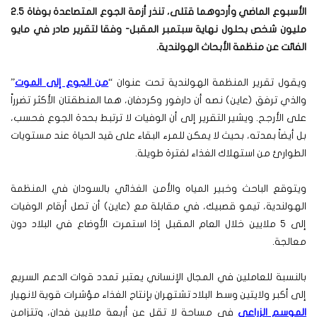
الأسبوع الماضي وأردوهما قتلى، تنذر أزمة الجوع المتصاعدة بوفاة 2.5
مليون شخص بحلول نهاية سبتمبر المقبل- وفقا لتقرير صادر في مايو
الفائت عن منظمة الأبحاث الهولندية
.
ويقول تقرير المنظمة الهولندية تحت عنوان “
من الجوع إلى الموت
”
والذي ترفق (عاين) نصه أن دارفور وكردفان، هما المنطقتان الأكثر تضرراً
على الأرجح. ويشير التقرير إلى أن الوفيات لا ترتبط بحدة الجوع فحسب،
بل أيضاً بمدته، بحيث لا يمكن للمرء البقاء على قيد الحياة عند مستويات
الطوارئ من استهلاك الغذاء لفترة طويلة.
ويتوقع الباحث وخبير المياه والأمن الغذائي بالسودان في المنظمة
الهولندية، تيمو قصبيك، في مقابلة مع (عاين) أن تصل أرقام الوفيات
إلى 5 ملايين خلال العام المقبل إذا استمرت الأوضاع في البلاد دون
معالجة.
بالنسبة للعاملين في المجال الإنساني يعتبر تمدد قوات الدعم السريع
إلى أكبر ولايتين وسط البلاد تشتهران بإنتاج الغذاء مؤشرات قوية لانهيار
الموسم الزراعي
في مساحة لا تقل عن أربعة ملايين فدان، وتتزامن