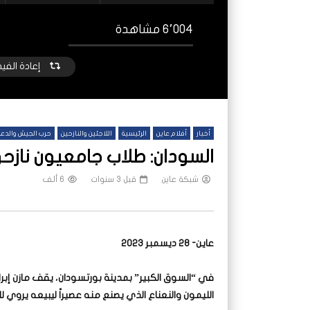
6٬004 مشاهدة
إعادة الفي
أخبار
أفلام عاين
الرئيسية
اللاجئين والنازحين
حرب الجيش والدعم
السودان: طلاب جامعيون ناز
شبكة عاين
قبل 3 سنوات
6 ألف
شاهد لاحقا
عملتان وتطبيق مصرفي واحد.. كيف
هجمات
عاين- 28 ديسمبر 2023
تشظى النظام المصرفي في حرب السودان؟
على خ
شبكة عاين
قبل 9 ساعات
شب
في “السوق الكبير” بمدينة بورتسودان، يقف مازن إبر
الليمون والنعناع الذي يصنع منه عصيراً ليبيعه يروي لل