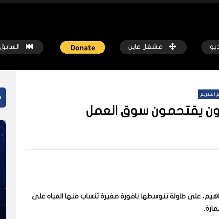
ديو
مشغل عاين
السابق
 السريع
م
حون يقتحمون سوق العمل
ً
شاهد لاحقاً
 المسيرات تضع ملايين السودانيين
جروحٌ لا تُرى.. حرب السودان تمتد إ
طوط النار والجوع
النفسية للملايين
كة عاين
قبل أسبوع واحد
شبكة عاين
قبل أسبوعين
اهيم، على طاولة تتوسطها نافورة صغيرة تنساب منها المياه على
مارة
.