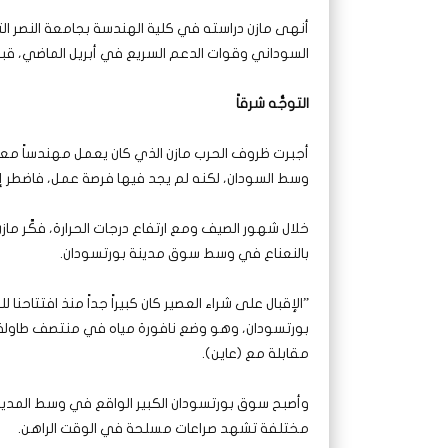
السوداني وقوات الدعم السريع في أبريل الماضي، قبل
التوجُّه شرقاً
أجبرت ظروف الحرب مازن الذي كان يعمل مهندساً معماري
وسط السودان، لكنه لم يجد فيها فرصة عمل، فاضطر إلى
خلال شهور الصيف ومع ارتفاع درجات الحرارة، فكَّر ما
بالنعناع في وسط سوق مدينة بورتسودان.
”الإقبال على شراء العصير كان كبيراً جداً منذ افتتاح
بورتسودان، وهو وضع نافورة مياه في منتصف طاولة ا
مقابلة مع (عاين).
وأصبح سوق بورتسودان الكبير الواقع في وسط المدي
مختلفة تشهد صراعات مسلحة في الوقت الراهن.