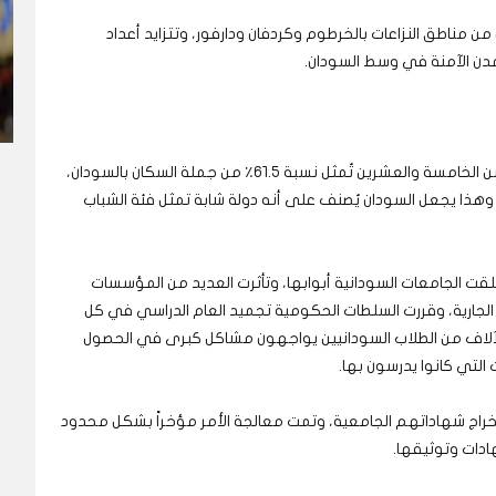
ن مناطق النزاعات بالخرطوم وكردفان ودارفور، وتتزايد أعداد
المدن الآمنة في وسط السودان.
بالاستناد إلى تقارير دولية، فإن نسبة المواطنين دون سن الخامسة والعشرين تُمثل نسبة ٦١.٥٪ من جملة السكان بالسودان،
سبة متوسط العمر في السودان هو ١٩ عاماً، وهذا يجعل السودان يُصنف على أنه دولة شابة تمثل فئة الشباب
غلقت الجامعات السودانية أبوابها، وتأثرت العديد من المؤسسات
الجارية، وقررت السلطات الحكومية تجميد العام الدراسي في كل
لآلاف من الطلاب السودانيين يواجهون مشاكل كبرى في الحصول
لتي كانوا يدرسون بها.
راج شهاداتهم الجامعية، وتمت معالجة الأمر مؤخراً بشكل محدود
ادات وتوثيقها.