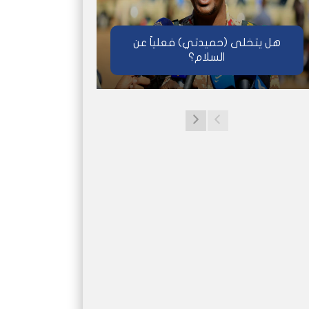
هل يتخلى (حميدتي) فعلياً عن
السلام؟