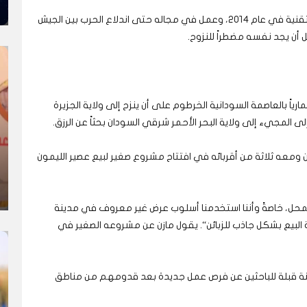
أنهى مازن دراسته في كلية الهندسة بجامعة النصر التقنية في عام ٢٠١٤، وعمل في مجاله حتى اندلاع الحرب بين الجيش
 أن يجد نفسه مضطراً للنزوح.
اً بالعاصمة السودانية الخرطوم على أن ينزح إلى ولاية الجزيرة
 المجيء إلى ولاية البحر الأحمر شرقي السودان بحثاً عن الرزق.
زن ومعه ثلاثة من أقربائه في افتتاح مشروع صغير لبيع عصير الليمون
نا للمحل، خاصةً وأننا استخدمنا أسلوب عرض غير معروف في مدينة
لبيع بشكل جاذب للزبائن“. يقول مازن عن مشروعه الصغير في
نة قبلة للباحثين عن فرص عمل جديدة بعد قدومهم من مناطق