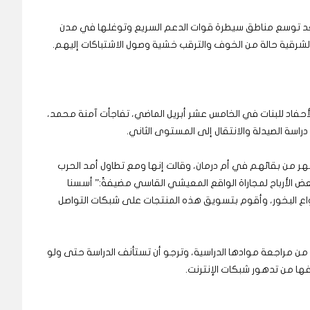
 بعد توسع مناطق سيطرة قوات الدعم السريع وتوغلها في مدن
 الشرقية حالة من الخوف والترقب خشية وصول الاشتباكات إليهم.
لأحفاد للبنات في الخامس عشر أبريل الماضي، تفاجأت آمنة محمد،
راسة الصيدلة والانتقال إلى المستوى الثاني.
ر من بقائهم في أم درمان، وقالت إنها ومع تطاول أمد الحرب
الأرباح لمجاراة الواقع المعيشي القاسي مضيفةً:” أسسنا
واع البخور، وأقوم بتسويق هذه المنتجات على شبكات التواصل
من مراجعة موادها الدراسية، وترجو أن تستأنف الدراسة حتى ولو
فها من تدهور شبكات الإنترنت.