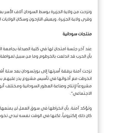
ونزحت من ولاية الجزيرة بوسط السودان آلاف الأسر
وقرى ولاية الجزيرة، ويعيش النازحون وسكان الولايات
منتجات سودانية
عند آخر جلسة امتحان لها في كلية الصيدلة بجامعة ا
بأن الحرب قد اندلعت بالخرطوم وما من سبيل لمواصلة د
نزحت آمنة برفقة أسرتها إلى بورتسودان بعد ستة أشه
انخرطت مع أخواتها في تأسيس مشروع يدر عليهم بعض 
مشروعاً لإنتاج وصناعة العطور السودانية ومختلف أن
الاجتماعي“.
وتؤكد آمنة، بأن انخراطها في سوق العمل لن يمنعها 
كان ذلك إلكترونياً، لكنها في الوقت نفسه تبدي تخو