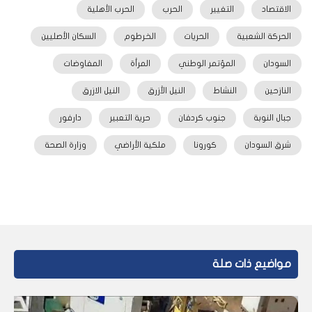
الاقتصاد
التغيير
الحرب
الحرب الأهلية
الحركة الشعبية
الحريات
الخرطوم
السكان الأصليين
السودان
المؤتمر الوطني
المرأة
المفاوضات
النازحين
النشاط
النيل الأزرق
النيل الازرق
جبال النوبة
جنوب كردفان
حرية التعبير
دارفور
شرق السودان
كورونا
ملكية الأراضي
وزارة الصحة
مواضيع ذات صلة