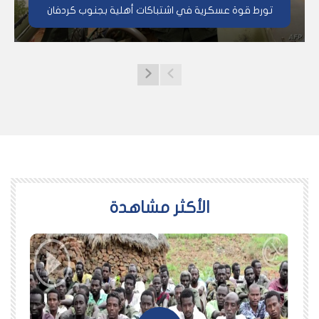
تورط قوة عسكرية في اشتباكات أهلية بجنوب كردفان
اﻷكثر مشاهدة