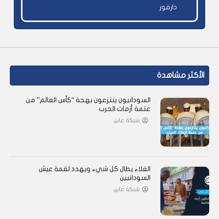
دارفور
الأكثر مشاهدة
السودانيون ينتزعون بهجة “كأس العالم” من
عتمة أزمات الحرب
شبكة عاين
الغلاء يطال كل شيء ويهدد لقمة عيش
السودانيين
شبكة عاين