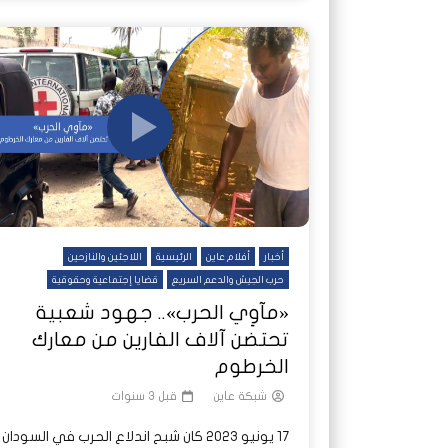
أخبار
أفلام عاين
الرئيسية
اللاجئين والنازحين
حرب الجيش والدعم السريع
قضايا إجتماعية وحقوقية
«مآوِي الحرب».. جهود شعبية
تحتضن آلاف الفارين من معارك
الخرطوم
شبكة عاين
قبل 3 سنوات
17 يونيو 2023 كان شبح اندلاع الحرب في السودان