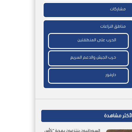
مشاركات
مناطق النزاعات
الحرب على المنطقتين
حرب الجيش والدعم السريع
دارفور
لأكثر مشاهدة
السودانيون ينتزعون بهجة “كأس