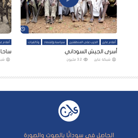
شاهد لاحقاً
شاهد لاحقاً
أفلام عاين
الحرب على المنطقتين
سياسة وإقتصاد
وثائقيات
أفلام عا
لقين
أسرى الجيش السوداني
ساحات
شبكة عاين
3.2 مليون
شبك