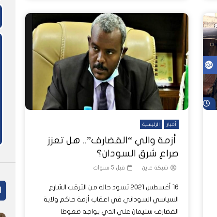
شاهد لاحقاً
أخبار
الرئيسية
أزمة والي “القضارف”.. هل تعزز
صراع شرق السودان؟
شبكة عاين
قبل 5 سنوات
16 أغسطس 2021 تسود حالة من الترقب الشارع
ا
السياسي السوداني في اعقاب أزمة حاكم ولاية
القضارف سليمان علي الذي يواجه ضغوطا