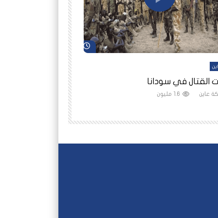
شاهد لاحقاً
ين
أفلام عاين
 القتال في سودانا
رانيا مأمون: الثمن 
ة عاين
1.6 مليون
شبكة عاين
1.5 مليون