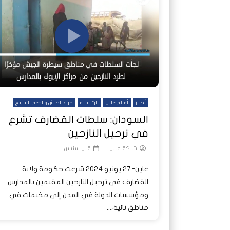
شاهد لاحقا
شاهد لاحقا
عملتان وتطبيق مصرفي واحد.. كيف
عملتان وتطبيق مصرفي واحد.. كيف
تصدر ا
هجمات 
تشظى النظام المصرفي في حرب
تشظى النظام المصرفي في حرب
على خط
ديون ا
السودان؟
السودان؟
أخبار
أفلام عاين
الرئيسية
حرب الجيش والدعم السريع
السودان: سلطات القضارف تشرع
في ترحيل النازحين
شبكة عاين
قبل سنتين
عاين- 27 يونيو 2024 شرعت حكومة ولاية
القضارف في ترحيل النازحين المقيمين بالمدارس
ومؤسسات الدولة في المدن إلى مخيمات في
مناطق نائية،...