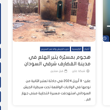
ً
ً
شاهد لاحقاً
لدول العربية.. كيف دفعت الحرب
المسيرات تضع ملايين السودانيين
نشرة أخبار عاين الأسبوعية
جروحٌ لا تُرى.. حرب السودان تمتد إلى
وط النار والجوع
لسودان إلى ذروتها؟
الصحة النفسية للملايين
شاهد لاحقاً
أخبار
الرئيسية
حرب الجيش والدعم السريع
هجوم بمسيّرة يثير الهلع في
مدينة القضارف شرقي السودان
شبكة عاين
قبل سنتين
عاين- 9 أبريل 2024 في حادثة تعتبر الثانية من
نوعها في الولايات الواقعة تحت سيطرة الجيش
السوداني استهدفت مسيرة انتحارية مبنى جهاز
الم...