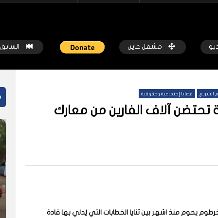
ديو
مشغل عاين
السابق
 السريع
قضايا إجتماعية وحقوقية
م
 تحتضن آلاف الفارين من معارك
ً
شاهد لاحقاً
 المسيرات تضع ملايين السودانيين
جروحٌ لا تُرى.. حرب السودان تمتد إ
طوط النار والجوع
النفسية للملايين
كة عاين
قبل أسبوع واحد
شبكة عاين
قبل أسبوعين
رطوم يحوم منذ اشهر بين ثنايا الخطابات التي يُدلي بها قادة