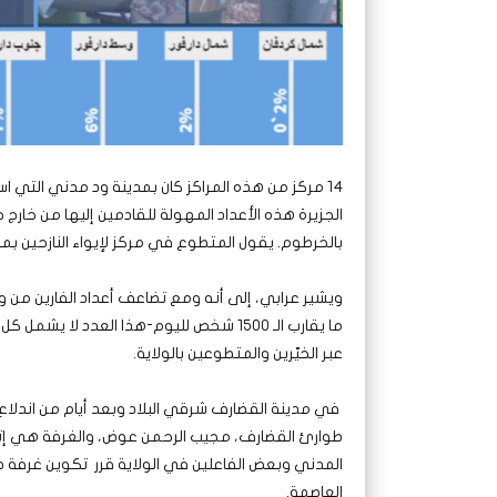
14 مركز من هذه المراكز كان بمدينة ود مدني التي 
الجزيرة هذه الأعداد المهولة للقادمين إليها من خارج ح
بالخرطوم. يقول المتطوع في مركز لإيواء النازحين بمدي
ويشير عرابي، إلى أنه ومع تضاعف أعداد الفارين من ول
ما يقارب الـ 1500 شخص لليوم-هذا العدد لا 
عبر الخيّرين والمتطوعين بالولاية.
في مدينة القضارف شرقي البلاد وبعد أيام من اندلاع
طوارئ القضارف، مجيب الرحمن عوض، والغرفة هي إت
المدني وبعض الفاعلين في الولاية قرر تكوين غرفة طوا
العاصمة.