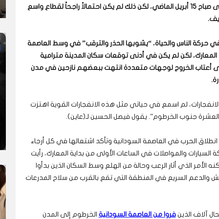
الانقلاب العسكري في البلاد قبل انطلاق الرصاصة الأولى صباح 15 أبريل الماضي، لكن ذلك لم يكن احتمالاً راجحاً لقطاع واسع
يف.
 في حركة الناس والحياة، “يشوبها الحذر والترقب” في وسط العاصمة
المعارك، لكن لم يكن في أدنى توقعات سكان المدينة مترامية
على أعتاب الخروج لوجهات متعددة انتهت ببعضهم نازحين في مدن
ة.
نفجارات، لم اسمع في حياتي مثل هذه الانفجارات القوية اهتزت
عشرة جنوب الخرطوم”. يقول فيصل الحسين لـ(عاين).
طلاق الحرب في العاصمة السودانية وتأكد اشتعالها في كل أرجاء
 السيارات والمواصلات في الساعات الأولى من بداية المعارك، رأيت
 الأمر الذي أثار الرعب وحالة من الهلع وسط السكان الذين بدأوا
جيش والدعم السريع في المنطقة التي تقع بالقرب من سلاح المدرعات
ال آلاف الذين
فروا من العاصمة السودانية
الخرطوم إلى المدن