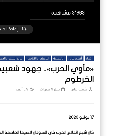
3٬863 مشاهدة
إعادة الفي
أخبار
أفلام عاين
الرئيسية
اللاجئين والنازحين
حرب الجيش والدعم
«مآوِي الحرب».. جهود شعبية
الخرطوم
شبكة عاين
قبل 3 سنوات
3.9 ألف
شاهد لاحقا
عملتان وتطبيق مصرفي واحد.. كيف
هجمات
تشظى النظام المصرفي في حرب السودان؟
على خ
شبكة عاين
قبل يومين
شب
17 يونيو 2023
كان شبح اندلاع الحرب في السودان لاسيما العاصمة الخ