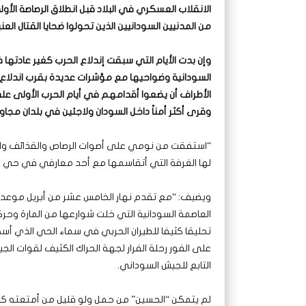
من المدنيين السودانيين الذين تحولوا ضحايا القتال العن
وإن بدت الأيام التي سبقت إندلاع الحرب كغير عادتها
السودانية وضواحيها مع مؤشرات عديدة بقرب اندلاع 
الأطراف أن يضعوا أقدامهم في أيام الحرب الأولى 
وقرى أكثر أمناً داخل السودان ولاجئين في بلدان مجاور
“استفقت من نومي على أصوات الرصاص والقذائف والا
لها الغرفة التي أتقاسمها مع أحد معارفي في حي ال
ويضيف: “مع تقدم نهار الخامس عشر من أبريل موعد ان
العاصمة السودانية التي خلت شوارعها من المارة وحركة
تحليقا كثيفا للطيران الحربي في سماء الحي الذي أسكنه
على الفور رحلة الفرار لجهة الحراك الكثيف لقوات ال
التابع للجيش السوداني.
لم يتمكن “الحسين” من حمل ولو قليل من أمتعته كح