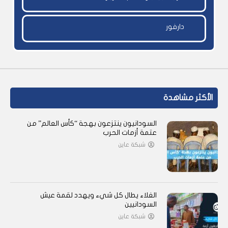
دارفور
الأكثر مشاهدة
السودانيون ينتزعون بهجة “كأس العالم” من
عتمة أزمات الحرب
شبكة عاين
الغلاء يطال كل شيء ويهدد لقمة عيش
السودانيين
شبكة عاين