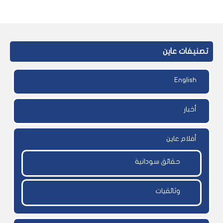
تصنيفات عاين
English
أخبار
أفلام عاين
حقائق سودانية
وثائقيات