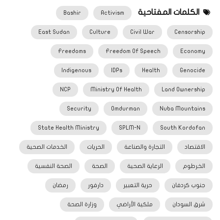
الكلمات المفتاحية
Bashir
Activism
East Sudan
Culture
Civil War
Censorship
Freedoms
Freedom Of Speech
Economy
Indigenous
IDPs
Health
Genocide
NCP
Ministry Of Health
Land Ownership
Security
Omdurman
Nuba Mountains
State Health Ministry
SPLM-N
South Kordofan
الاقتصاد
التجارة والصناعة
الحريات
الخدمات الصحية
الخرطوم
الرعاية الصحية
الصحة
الصحة النفسية
جنوب كردفان
حرية التعبير
دارفور
رمضان
شرق السودان
ملكية الأراضي
وزارة الصحة