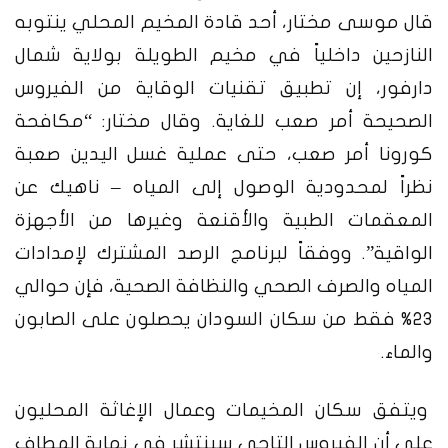
قال موسى مختار، أحد قادة المخيم المحلي ينتوبه
النازحين داخلياً في مخيم الطويلة بولاية شمال
دارفور، إن تطبيق تقنيات الوقاية من الفيروس
الصحيحة أمر صعب للغاية. وقال مختار: “مكافحة
كورونا أمر صعب، حتى عملية غسل اليدين صعبة
نظراً لمحدودية الوصول إلى المياه – ناهيك عن
المعقمات الطبية والأقنعة وغيرها من الأجهزة
الواقية”. ووفقاً لبرنامج الرصد المشترك لإمدادات
المياه والصرف الصحي والنظافة الصحية، فإن حوالي
23% فقط من سكان السودان يحصلون على الصابون
والماء.
ويتفق سكان المخيمات وعمال الإغاثة المحليون
على أن الفيروس التاجي سينتشر في نهاية المطاف