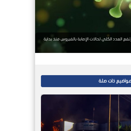
، اليوم الخميس، تسجيل (78) حالة إصابة جديدة بفيروس كورونا المستجد بالاضافة الى تسجيل 3 وفيات ليرتفع العدد الكلي لحالات الإصابة بالفيروس منذ بداية
واضيع ذات صلة