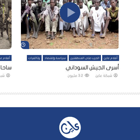
شاهد لاحقاً
شاهد لاحقاً
أفلام عاين
الحرب على المنطقتين
سياسة وإقتصاد
وثائقيات
أفلام عا
لقين
أسرى الجيش السوداني
ساحات
شبكة عاين
3.2 مليون
شبك