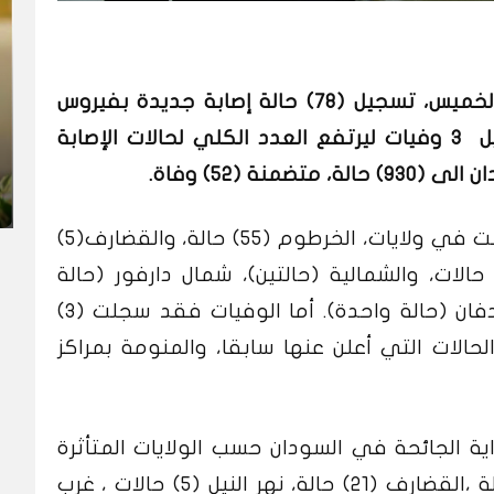
أعلنت وزارة الصحة السودانية، اليوم الخميس، تسجيل (78) حالة إصابة جديدة بفيروس
كورونا المستجد بالاضافة الى تسجيل 3 وفيات ليرتفع العدد الكلي لحالات الإصابة
نة (52) وفاة.
وقالت الوزارة إن الحالات الجديدة سجلت في ولايات، الخرطوم (55) حالة، والقضارف(5)
لات، وسنار (6) حالات، والجزيرة (6) حالات، والشمالية (حالتين)، شمال دارفور (حالة
واحدة)، وغرب دارفور (2)، وشمال كردفان (حالة واحدة). أما الوفيات فقد سجلت (3)
الات التي أعلن عنها سابقا، والمنومة بمراكز
اية الجائحة في السودان حسب الولايات المتأثرة
الخرطوم (794) حالة ، الجزيرة (39) حالة ،القضارف (21) حالة، نهر النيل (5) حالات ، غرب