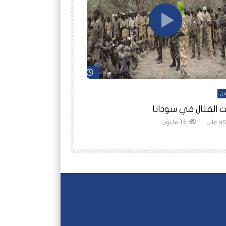
شاهد لاحقاً
ين
أفلام عاين
 القتال في سودانا
رانيا مأمون: الثمن 
ة عاين
1.6 مليون
شبكة عاين
1.5 مليون