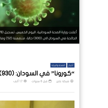
الجائحة في السودان الى (930) حالة، متضمنة (52) وفاة.
أخبار
الصحة والبيئة
“كورونا” في السودان: (930) اصابة و(52) وفاة و(92) حالة شفاء
شبكة عاين
قبل 6 سنوات
1.7 ألف