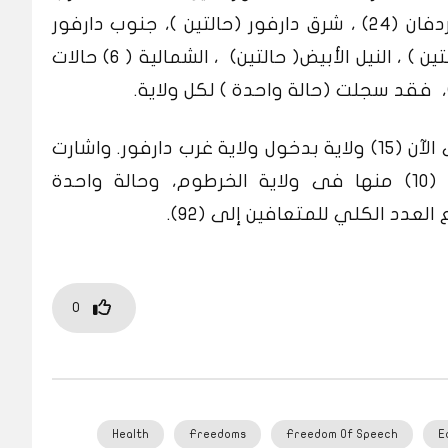
كردفان (4) ، سنار (20) حالة، شمال كردفان (24) ، شرق دارفور (حالتين )، جنوب دارفور
(5) ،شمال دارفور (4) ،غرب دارفور (حالتين ) ، النيل الأبيض( حالتين) ، الشمالية ( 6) حالات
 )، فقد سجلت (حالة واحدة ) لكل ولاية.
غرب دارفور.
واشارت
الوزارة إلى تماثل (12) حالة للشفاء (10) منها فى ولاية الخرطوم، وحالة واحدة
لعدد الكلي للمتعافين إلى (92).
0
Health
Freedoms
Freedom Of Speech
E