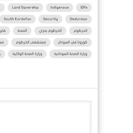
h
Land Ownership
Indigenous
IDPs
South Kordofan
Security
Omdurman
الخرطوم
الخرطوم بحري
الصحة
فاير
كورونا في السودان
مستشفى الخرطوم
مس
وزارة الصحة السودانية
وزارة الصحة الولائية
و