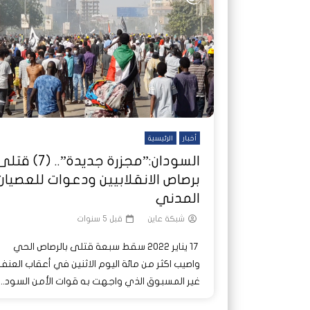
شاهد لاحقا
شاهد لاحقا
عملتان وتطبيق مصرفي واحد.. كيف
عملتان وتطبيق مصرفي واحد.. كيف
تصدر ا
هجمات 
تشظى النظام المصرفي في حرب
تشظى النظام المصرفي في حرب
على خط
ديون ا
السودان؟
السودان؟
أخبار
الرئيسية
السودان:”مجزرة جديدة”.. (7) قت
برصاص الانقلابيين ودعوات للعصيان
المدني
شبكة عاين
قبل 5 سنوات
17 يناير 2022 سقط سبعة قتلى بالرصاص الحي
واصيب اكثر من مائة اليوم الاثنين في أعقاب العنف
غير المسبوق الذي واجهت به قوات الأمن السود...