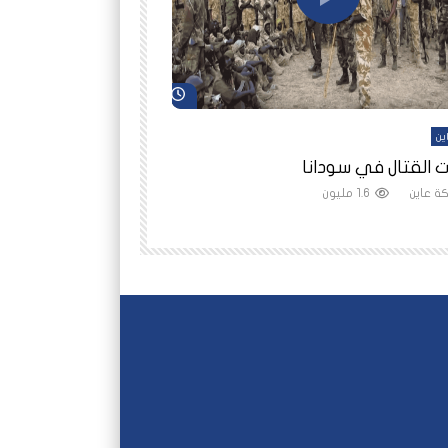
شاهد لاحقاً
ين
أفلام عاين
 القتال في سودانا
رانيا مأمون: الثمن 
ة عاين
1.6 مليون
شبكة عاين
1.5 مليون