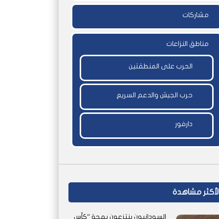
مشاركات
مناطق النزاعات
الحرب على المنطقتين
حرب الجيش والدعم السريع
دارفور
لأكثر مشاهدة
السودانيون ينتزعون بهجة “كأس