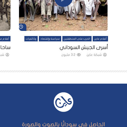
شاهد لاحقاً
شاهد لاحقاً
أفلام عاين
الحرب على المنطقتين
سياسة وإقتصاد
وثائقيات
أفلام عا
لقين
أسرى الجيش السوداني
ساحات
شبكة عاين
3.2 مليون
شبك