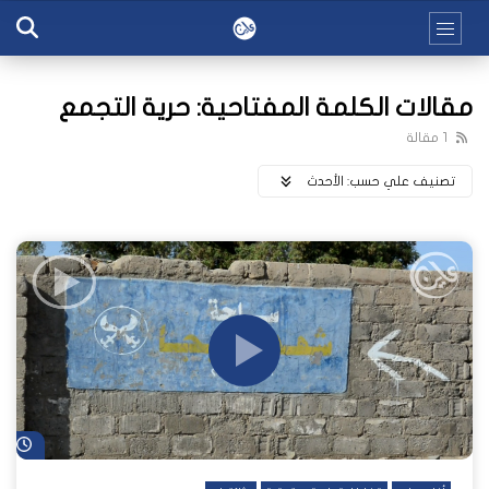
مقالات الكلمة المفتاحية: حرية التجمع
1 مقالة
تصنيف علي حسب:
اﻷحدث
شا