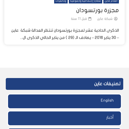
أفلام عاين
قضايا إجتماعية وحقوقية
وثائقيات
مجزرة بورتسودان
شبكة عاين
قبل 11 سنة
الذكرى الحادية عشر لمجزرة بورتسودان تنتظر العدالة شبكة عاين
– ٣٠ يناير ٢٠١٦ – يصادف الـ (٢٩ ) من يناير الحالي الذكرى ال...
تصنيفات عاين
English
أخبار