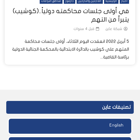
أخبار
الرئيسية
اللاجئين والنازحين
دارفور
مناطق النزاعات
في أولى جلسات محاكمته دولياً..(كوشيب)
يتبرأ من التهم
شبكة عاين
قبل 4 سنوات
5 أبريل 2022 انعقدت اليوم الثلاثاء، أولى جلسات محاكمة
المتهم علي كوشيب بالدائرة الابتدائية بالمحكمة الجنائية الدولية
برئاسة القاضية...
تصنيفات عاين
English