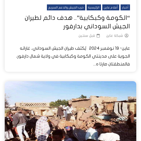
أخبار
أفلام عاين
الرئيسية
حرب الجيش والدعم السريع
“الكومة وكبكابية”.. هدف دائم لطيران
الجيش السوداني بدارفور
شبكة عاين
قبل سنتين
عاين- 19 نوفمبر 2024 يُكثف طيران الجيش السوداني، غاراته
الجوية على مدينتي الكومة وكبكابية في ولاية شمال دارفور،
فالمنطقتان صارتا ه...