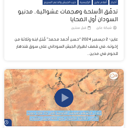
أخبار
أفلام عاين
الرئيسية
حرب الجيش والدعم السريع
تدفّق الأسلحة وهجمات عشوائية.. مدنيو
السودان أول الضحايا
شبكة عاين
قبل سنتين
عاين- 2 ديسمبر 2024 “حسن أحمد محمد” قُتل ابنه وثلاثة من
إخوته، في قصف لطيران الجيش السوداني على سوق قندهار
للحوم في مدين...
شا