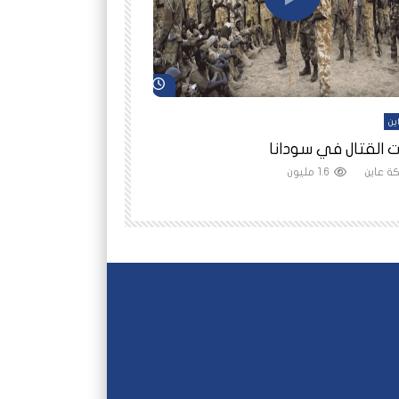
شاهد لاحقاً
ين
أفلام عاين
 القتال في سودانا
رانيا مأمون: الثمن 
ة عاين
1.6 مليون
شبكة عاين
1.5 مليون