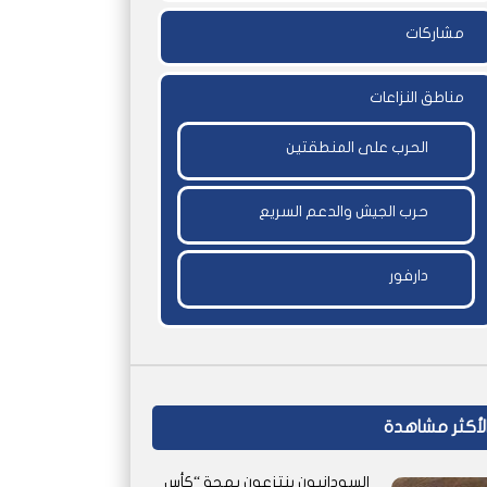
مشاركات
مناطق النزاعات
الحرب على المنطقتين
حرب الجيش والدعم السريع
دارفور
اً
لأكثر مشاهدة
السودانيون ينتزعون بهجة “كأس