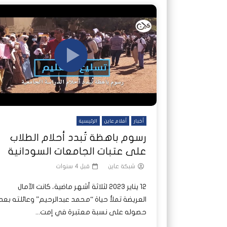
أخبار
أفلام عاين
الرئيسية
رسوم باهظة تُبدد أحلام الطلاب
على عتبات الجامعات السودانية
شبكة عاين
قبل 4 سنوات
12 يناير 2023 لثلاثة أشهر ماضية، كانت الآمال
العريضة تملأ حياة “محمد عبدالرحيم” وعائلته بعد
حصوله على نسبة معتبرة في إمت...