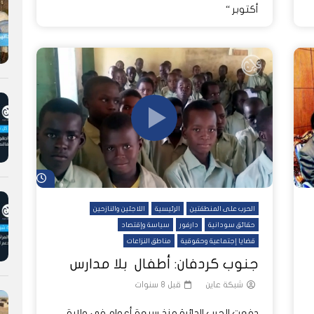
أكتوبر “
شاهد لاحق
الحرب على المنطقتين
الرئيسية
اللاجئين والنازحين
حقائق سودانية
دارفور
سياسة وإقتصاد
قضايا إجتماعية وحقوقية
مناطق النزاعات
جنوب كردفان: أطفال بلا مدارس
شبكة عاين
قبل 8 سنوات
دفعت الحرب الدائرة منذ سبعة أعوام في ولاية