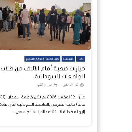
شاهد لاحقا
شاهد لاحقا
عملتان وتطبيق مصرفي واحد.. كيف
عملتان وتطبيق مصرفي واحد.. كيف
تصدر ا
هجمات 
تشظى النظام المصرفي في حرب
تشظى النظام المصرفي في حرب
على خط
ديون ا
السودان؟
السودان؟
أخبار
الرئيسية
حرب الجيش والدعم السريع
خيارات صعبة أمام الآلاف من طلاب
الجامعات السودانية
شبكة عاين
قبل 6 أشهر
عاين- 12 نوفمبر 2026 لم تكن فاطمة النعمان، (21
عاما) طالبة التمريض بالعاصمة السودانية التي عاد
إليها مضطرة لاستئناف الدراسة الجامعي...