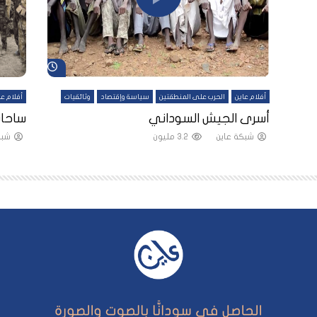
شاهد لاحقاً
شاهد لاحقاً
أفلام عاين
الحرب على المنطقتين
سياسة وإقتصاد
وثائقيات
أفلام عا
لقين
أسرى الجيش السوداني
ساحات
شبكة عاين
3.2 مليون
شبك