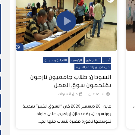
ً
ً
شاهد لاحقاً
لدول العربية.. كيف دفعت الحرب
المسيرات تضع ملايين السودانيين
نشرة أخبار عاين الأسبوعية
جروحٌ لا تُرى.. حرب السودان تمتد إلى
وط النار والجوع
لسودان إلى ذروتها؟
الصحة النفسية للملايين
شاهد لاحق
أخبار
أفلام عاين
الرئيسية
اللاجئين والنازحين
حرب الجيش والدعم السريع
السودان: طلاب جامعيون نازحون
يقتحمون سوق العمل
شبكة عاين
قبل 3 سنوات
عاين- 28 ديسمبر 2023 في “السوق الكبير” بمدينة
ت
بورتسودان، يقف مازن إبراهيم، على طاولة
تتوسطها نافورة صغيرة تنساب منها الم...