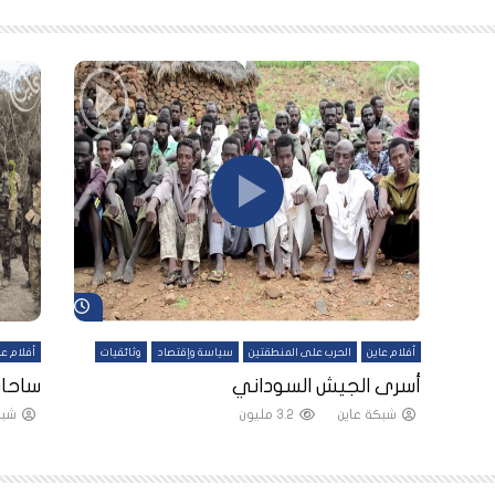
شاهد لاحقاً
شاهد لاحقاً
أفلام عاين
الحرب على المنطقتين
سياسة وإقتصاد
وثائقيات
أفلام عا
لقين
أسرى الجيش السوداني
ساحات
شبكة عاين
3.2 مليون
شبك