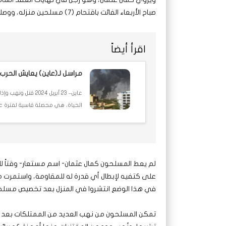
صباح الأربعاء الفائت باقتحام (٧) مسلحين منزله، ووصلوا الغرفة التي ينام فيها.
اقرأ أيضاً
مراسل لـ(عاين) يعايش الحرب ل
عاين– 23 أبريل 4
الحياة، هي محصلة قاسية لفترة عا
لم يعط المسلحون كمال عثمان- اسم مستعار- وقتاً لل
على كتفيه لإبطال أي قدرة له للمقاومة، واستمرت مع
في هذا الوضع انتشروا في المنزل بعد تخصيص مسلح 
تمكن المسلحون من نهب العديد من الممتلكات بعد ع