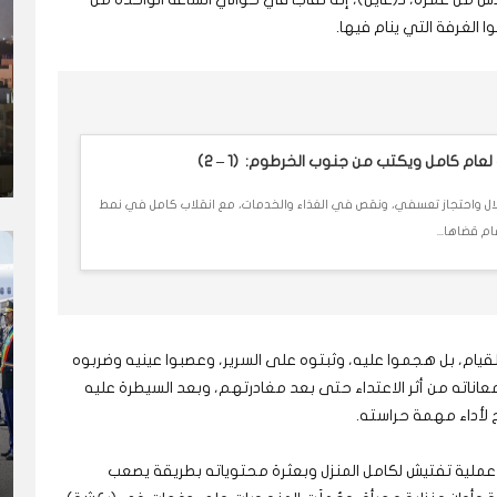
عام كامل ويكتب من جنوب الخرطوم: (1 – 2)
202 قتل ونهب وإذلال واحتجاز تعسفي، ونقص في الغذاء والخدمات، مع انقلاب كامل في نمط
م قضاها...
قيام، بل هجموا عليه، وثبتوه على السرير، وعصبوا عينيه وضربوه
اناته من أثر الاعتداء حتى بعد مغادرتهم، وبعد السيطرة عليه
لأداء مهمة حراسته.
ملية تفتيش لكامل المنزل وبعثرة محتوياته بطريقة يصعب