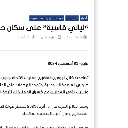
أخبار
الرئيسية
حرب الجيش والدعم السريع
“ليالي قاسية” على سكان جن
شبكة عاين
قبل سنتين
7.8 ألف
عاين- 23 أغسطس 2024
تصاعدت خلال اليومين الماضيين عمليات اقتحام ونهب
جنوبي العاصمة السودانية. وتهدد الهجمات على المنازل 
وتسبب الأذى للمدنيين مع خسران الممتلكات نتيجة ا
ومنذ اندلاع الحرب في 5
العسكريون في أحياء المنطقة المكتظة.
ويروي كمال عثمان، وهو رجل في نهايات العقد السادس