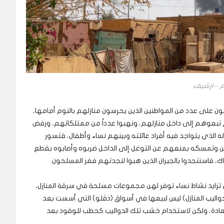
م – ارشيف
 على عدد من المواطنين الذين يحرسون منازلهم بالنوم أمامها،
 تبعوهم إلى داخل منازلهم، ونهبوا عدداً من ممتلكاتهم، ورفض
ه الذي يتواجد فيه أفراد عائلته وبينهم نساء وأطفال، فتسور
طن وتمسكه بمنعهم عن التوغل إلى الداخل ضربوه وأصابوه بقطع
راك، فاستنجدوا بالجيران الذين هبوا لنجدتهم ففر المسلحون.
 تزايد نشاط نساء توفر لهن مجموعات مسلحة في سرقة المنازل،
دواليب المنازل) ليس لبيعها في أسواق (دقلو) التي أسست بعد
لعادة، ولكن لاستخدام خشب تلك الدواليب كحطب للوقود بعد