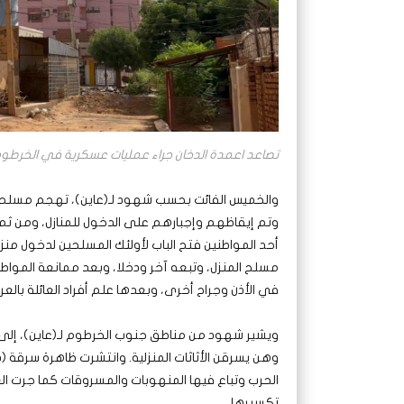
تصاعد اعمدة الدخان جراء عمليات عسكرية في الخرطو
والخميس الفائت بحسب شهود لـ(عاين)، تهجم مسلحون
وتم إيقاظهم وإجبارهم على الدخول للمنازل، ومن ثم
أحد المواطنين فتح الباب لأولئك المسلحين لدخول منزل
مسلح المنزل، وتبعه آخر ودخلا، وبعد ممانعة الموا
في الأذن وجراح أخرى، وبعدها علم أفراد العائلة بالع
ويشير شهود من مناطق جنوب الخرطوم لـ(عاين)، إلى
وهن يسرقن الأثاثات المنزلية. وانتشرت ظاهرة سرقة (
الحرب وتباع فيها المنهوبات والمسروقات كما جرت ا
تكسيرها.