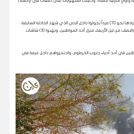
ية وأوانٍ منزلية معبأة، وحُمِلَت المنهوبات على دفعات في (ركشة)
وأفاد شهود، بأن مجموعة من المسلحين يبلغ عدد أفرادها نحو (١١) فرداً تجولوا داخل الحي الذي شهد الحادثة السابقة،
واقتحم (٥) منهم في حوالي الساعة الحادية عشرة والنصف من ليل الأربعاء منزل أحد المواطنين، ونهبوا (٣) شاشات
ين في أحد أحياء جنوب الخرطوم، واحتجزوهم داخل غرفة في