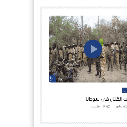
شاهد لاحقاً
ين
أفلام عاين
 القتال في سودانا
رانيا مأمون: الثمن 
ة عاين
1.6 مليون
شبكة عاين
1.5 مليون