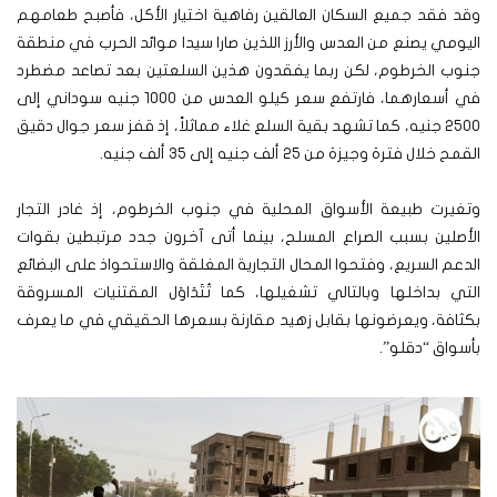
وقد فقد جميع السكان العالقين رفاهية اختيار الأكل، فأصبح طعامهم
اليومي يصنع من العدس والأرز اللذين صارا سيدا موائد الحرب في منطقة
جنوب الخرطوم، لكن ربما يفقدون هذين السلعتين بعد تصاعد مضطرد
في أسعارهما، فارتفع سعر كيلو العدس من 1000 جنيه سوداني إلى
2500 جنيه، كما تشهد بقية السلع غلاء مماثلاً، إذ قفز سعر جوال دقيق
القمح خلال فترة وجيزة من 25 ألف جنيه إلى 35 ألف جنيه.
وتغيرت طبيعة الأسواق المحلية في جنوب الخرطوم، إذ غادر التجار
الأصلين بسبب الصراع المسلح، بينما أتى آخرون جدد مرتبطين بقوات
الدعم السريع، وفتحوا المحال التجارية المغلقة والاستحواذ على البضائع
التي بداخلها وبالتالي تشغيلها، كما تُتَدَاوَل المقتنيات المسروقة
بكثافة، ويعرضونها بقابل زهيد مقارنة بسعرها الحقيقي في ما يعرف
بأسواق “دقلو”.