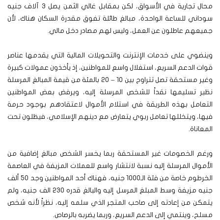
محال تجارية في الأسواق، لكن بمقابل غالي الثمن يصل 3 آلاف جنيه
سوداني للساعة الواحدة، مبالغ طائلة تفوق مقدرة السكان هناك، لأن
جميعهم عاطلون عن العمل، وليس لهم مصادر دخل مالي.
وينضوي على خدمات الإنترنت والتحويلات المالية التي يقدمها عناصر
قوات الدعم السريع، استغلال واسع للمواطنين، إذ يأخذون عمولات كبيرة
وغير مستحقة تصل تتراوح بين 10 – 20 بالمئة من قيمة المبالغ المرسلة
نظير تسليمها نقداً للشخص المرسلة إليه، ويرفض بعض المواطنين
التعامل بهذه الطريقة في استلام الأموال لاعتقادهم بوجود حرمة
فيها، ويتخللها تعامل ربوي يتعارض مع دينهم الإسلامي، فيظلون تحت
المعاناة.
ورغم الخصومات غير المستحقة ربما يخسر الشخص مبالغ إضافية من
الأموال المرسلة إليه نسبة لانتشار واسع للعملات المزيفة في العاصمة
الخرطوم خاصة من فئة الـ1000 جنيه، فهناك أحد المواطنين وجد 50 ألف
جنيه مزيفة وسط المبلغ المرسل إليه والبالغ قدره 230 الف جنيه، ولم
يتمكن من إعادته إلى صاحب المتجر الذي سلمه إليه، نظراً لأنه شخص
مسلح، وينتمي إلى الدعم السريع، وربما يضربه بالرصاص.