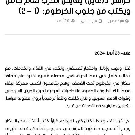
مراسل لـ(عاين) يعايش الحرب لعام كامل
ويكتب من جنوب الخرطوم: (1 – 2)
شبكة عاين
قبل سنتين
5.6 ألف
عاين– 23 أبريل 2024
قتل ونهب وإذلال واحتجاز تعسفي، ونقص في الغذاء والخدمات، مع
انقلاب كامل في نمط الحياة، هي محصلة قاسية لفترة عام قضاها
سكان في الخرطوم تحت القصف، وهم يكافحون لكسب معركة البقاء
وسط تلك الظروف الصعبة، والتداعيات المرعبة لحرب الجيش السوداني
وقوات الدعم السريع، والتي خلفت واقعاً تراجيدياً يروي فصوله مراسل
لـ(عاين)، عايش هذه الأحداث عن قرب.
لم يكن البقاء وسط القتال في الخرطوم قراراً اختيارياً، لكن بعض السكان
وجدوا أنفسهم مضطرين للعيش في منازلهم تحت كل هذه الظروف