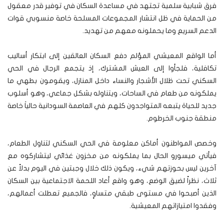
فرق شبابية سلمية تجتهد في مساعدة السكان في توفير قدر معقول
من الحماية في ظل انتشار المجموعات المسلحة خاصة منسوبي قوات
الدعم السريع وما يحملونه معهم من تهديد.
أما الواقع المعيشي المؤلم دفع السكان العالقين إلى ابتكار أساليب
تكافلية، فلجأوا إلى العيش المشترك، إذ يتجمع الرجال في الحي
السكني تحت ظلال الأشجار والنساء داخل المنازل، ويقومون بطهي ما
يملكونه من طعام في الساحات، ويتناوله بشكل جماعي، وهو أسلوب
جديد للحياة يتبعه المتواجدون كلهم في العاصمة السودانية حالياَ خاصة
منطقة جنوب الخرطوم.
وخصص المواطنون أماكن معلومة في الحي السكني لتناول الطعام،
فيأتي ميسورو الحال بما يملكونه من مخزون غذائي ليتشاركوه مع
آخرين ليس بحوزتهم شيء، ويكون ذلك خلال وجبتين في اليوم بدلاً عن
ثلاث، نظراً لضيق الوضع، وهو واقع أعاد اللحمة الاجتماعية بين السكان
الذين أصبحوا في مستوى طبقي متساوٍ، فالجميع تعطلت أعمالهم،
وفقدوا امتيازاتهم المعيشية.