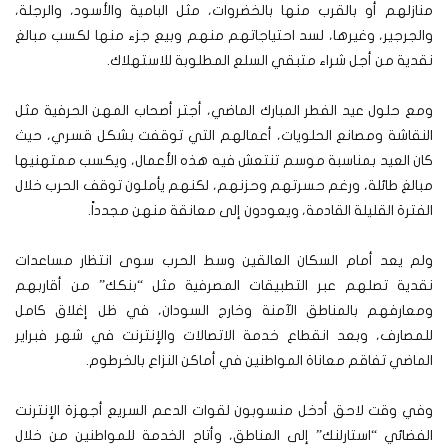
منازلهم أو بالقرب منها بالخضروات، مثل البامية والأسود، والرجلة،
والجرجير، وغيرها، لسد احتياجاتهم منهم وبيع جزء منها لكسب مبالغ
نقدية من أجل شراء متبقي السلع المطلوبة للاستهلاك.
ومع حلول عيد الفطر المبارك الماضي، أجتر أصحاب المهن الحرفية مثل
النقاشة ومصانع الحلويات، أعمالهم التي توقفت بشكل قسري، حيث
كان العيد بمناسبة موسم تنتعش فيه هذه الأعمال، ويكسب ممتهنيها
مبالغ طائلة، ورغم حسرتهم وحزنهم، لكنهم يأملون توقف الحرب خلال
الفترة القليلة القادمة، ويعودون إلى معانقة منهن مجدداً.
ولم يعد أمام السكان العالقين وسط الحرب سوى انتظار مساعدات
نقدية تصلهم عبر التطبيقات المصرفية مثل “بنكك” من أقاربهم
ومعارفهم بالمناطق الآمنة وخارج السودان، في ظل إغلاق كامل
للمصارف، وبعد انقطاع خدمة الاتصالات والإنترنت في شهر فبراير
الماضي تفاقم معاناة المواطنين في أماكن النزاع بالخرطوم.
وفي وقت لاحق أدخل منسوبون لقوات الدعم السريع أجهزة الإنترنت
الفضائي “استارلنك” إلى المناطق، وأتاح الخدمة للمواطنين من خلال