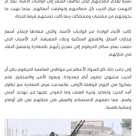
نسبة لعدم مقدرتهم على تكاليف السفر إلى الولايات الآمنة، بعد أن
التهمت نيران الحرب كل مصالحهم وتوقفت أعمالهم، بينما نهبت ما
بحوزتهم من مقتنيات وممتلكات ربما كانت تمنحهم فرصة للنجاة.
كانت الأنباء الواردة من الولايات الآمنة، والتي مفادها ارتفاع أسعار
إيجارات المنازل والشقق السكنية وغلاء المعيشة، أحد الأسباب التي
دفعت بعض سكان الخرطوم إلى تعديل رأيهم بالمغادرة وتفضيل البقاء
في منازلهم.
إلى جانب ذلك كان السواد الأعظم من مواطني العاصمة الخرطوم يظن أن
الحرب ستنهي غضون أيام معدودة، ويعود الأمن والاستقرار، فلم
يفكروا في النزوح للوهلة الأولى، فانعدمت فرص المغادرة مع تطاول
أمد الحرب وتصاعد وتيرة العنف وما انضوى عليها من تهديد أمني
واسع، مما دفعهم للاستسلام والعيش في منازلهم في ظل أوضاع
إنسانية قاسية.