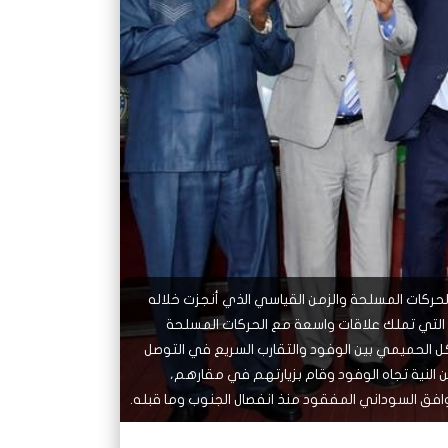
شاهد لاحقاً
شاهد لاحقاً
الغلاء يطال كل شيء ويهدد لقمة عيش
كيف أفرغت الحرب حقول مشروع الجزيرة
السودانيين
من العمال الزراعيين؟
لحركات المسلحة والزمن القياسي الذي أنجزت خلاله
وب التي تملك علاقات واسعة مع الحركات المسلحة
شكل الحميمي بين الوفود والتقارب السريع في التوصل
ن النية تجاه الوفود وقام بزيارتهم في مقارهم،
توافق السوداني المفقود منذ انفصال الجنوب وما قبله.