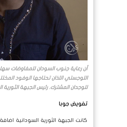
أن رعاية جنوب السودان للمفاوضات سهل
اللوجستي اللذان تحتاجها الوفود المخ
للوجدان المشترك. رئيس الجبهة الثورية ا
تفويض جوبا
كانت الجبهة الثورية السودانية اضافة 