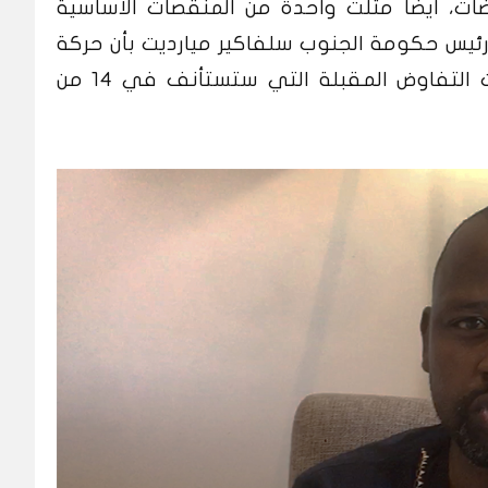
ات، ايضا مثلت واحدة من المنقصات الاساسية
رئيس حكومة الجنوب سلفاكير ميارديت بأن حركة
عبدالواحد ستكون حضورا في جولات التفاوض المقبلة التي ستستأنف في 14 من