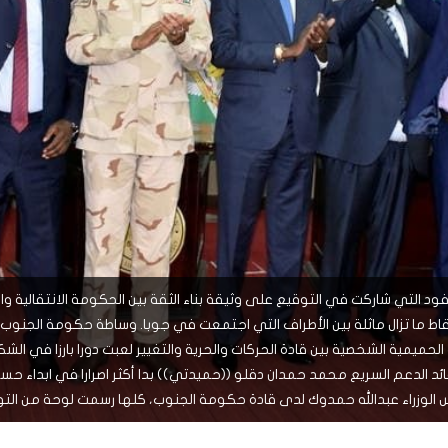
ً
ً
شاهد لاحقاً
لدول العربية.. كيف دفعت الحرب
المسيرات تضع ملايين السودانيين
نشرة أخبار عاين الأسبوعية
جروحٌ لا تُرى.. حرب السودان تمتد إلى
وط النار والجوع
لسودان إلى ذروتها؟
الصحة النفسية للملايين
 التي شاركت في التوقيع على وثيقة بناء الثقة بين الحكومة الانتقالية وا
النقاط ما تزال ماثلة بين الأطراف التي اجتمعت في جوبا. وساطة حكومة الجن
حميمية الشخصية بين قادة الحركات والحرية والتغيير لعبت دورا بارزا في ال
قائد الدعم السريع محمد حمدان دقلو ((حميدتي)) بدا أكثر اصرارا في ابداء حس
 رئيس الوزراء عبدالله حمدوك لدى قادة حكومة الجنوب، كلها رسمت لوحة من ال