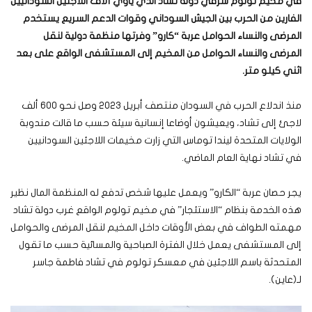
في مخيم تولوم شرقي دولة تشاد الذي يأوي آلاف اللاجئين السودانيين
الفارين من الحرب بين الجيش السوداني وقوات الدعم السريع يستخدم
المرضى والنساء الحوامل عربة “كارو” وفرتها منظمة دولية لنقل
المرضى والنساء الحوامل من المخيم إلى المستشفى الواقع على بعد
اثني كيلو متر
.
منذ اندلاع الحرب في السودان منتصف أبريل 2023 وصل نحو 600 ألف
لاجئ إلى تشاد، ويعيشون أوضاعا إنسانية سيئة حسب ما قالت مندوبة
الولايات المتحدة ليندا توماس التي زارت مخيمات اللاجئين السودانيين
في تشاد نهاية العام الماضي.
يجر حصان عربة “الكارو” ويعمل عليها شخص تدفع له المنظمة المال نظير
هذه الخدمة بنظام “الاستئجار” في مخيم تولوم الواقع غرب دولة تشاد
مهمته الطواف في بعض الأوقات داخل المخيم لنقل المرضى والحوامل
إلى المستشفى يعمل خلال الفترة الصباحية والمسائية حسب ما تقول
المتحدثة باسم اللاجئين في معسكر تولوم في تشاد فاطمة جاسر
لـ(عاين).