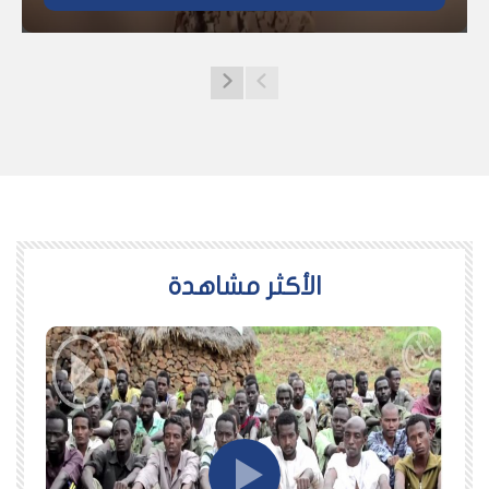
اﻷكثر مشاهدة