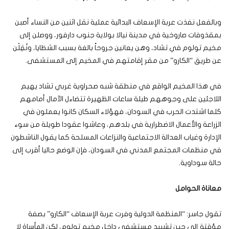
وبالفعل نفذت عربة الإسعاف البدائية عملية نقل اثنين من النساء أصبن
بمقذوفات صاروخية في مدينة نيالا بولاية جنوب دارفور، ووصلن إلى
مخيم تولوم في تشاد، وهن يعانين جروحاً بالغة بسبب الشظايا، ونُقِلْن
عن طريق “الكارو” من مقر إقامتهم في المخيم إلى المستشفى.
في هذا المخيم الواقع في منطقة شبه صحراوية غربي تشاد يهيم
اللاجئين على وجوههم طيلة ساعات الظهيرة تتضاءل الآمال أمامهم
كلما اشتدت الحرب في السودان، فهؤلاء السكان كانوا يعملون في
الزراعة والأعمال الاضطرارية في بلدهم، وعاشوا عقودا طويلة من سوء
الإدارة وغياب العدالة الاجتماعية والنزاعات المسلحة كما يقول الناشطون
في منظمات المجتمع المدني في السودان، فإن الوضع حاليا أقرب إلى
حالة سوداوية.
معاناة الحوامل
تقول جاسر: “المنظمة الدولية وفرت عربة الإسعاف “الكارو” بصفة
مؤقتة إلى حين تشييد مستشفى داخل مخيم تولوم، لكن المأساة لا