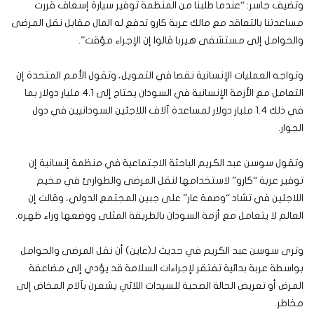
وتضيف جاسر: “عندما طلبنا من المنظمة توفير سيارة إسعاف قررت
مساعدتنا بالتعاقد مع مالك عربة كارو تدفع له المال مقابل نقل المرضى
والحوامل إلى مستشفى هيربا قالوا إن الإجراء مؤقت”.
وتواجه العمليات الإنسانية نقصا في التمويل، وتقول الأمم المتحدة إن
التعامل مع الأزمة الإنسانية في السودان يحتاج إلى 4.1 مليار دولار بما
في ذلك 1.4 مليار دولار لمساعدة آلاف اللاجئين السودانيين في دول
الجوار.
وتقول سوسن عبد الكريم الباحثة الاجتماعية في منظمة إنسانية إن
توفير عربة “كارو” لاستخدامها لنقل المرضى والطوارئ في مخيم
اللاجئين في تشاد “وصمة عار” على جبين المجتمع الدولي، وقالت إن
العالم لا يتعامل مع أزمة السودان بالطريقة المثلى ووضعها وراء ظهره.
وترى سوسن عبد الكريم في حديث لـ(عاين) أن نقل المرضى والحوامل
بواسطة عربة بدائية تفتقر لإجراءات السلامة قد يؤدي إلى مضاعفة
المرض أو تعريض الحالة الصحية للسيدات اللائي يشعرن بآلام المخاض إلى
مخاطر.